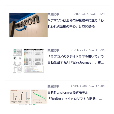
文5本を解説（生成AIウィークリー）
2023.8.5 Sat 9:29
米アマゾンは全部門が生成AIに注力「わ
れわれの活動の中心」とCEO語る
2023.7.31 Mon 10:45
「ラブコメのラジオドラマを書いて」で
自動生成するAI「WavJourney」、複数
回の対話で画像生成できる「LLM-
grounded Diffusion」など重要論文5本
を解説（生成AIウィークリー）
2023.7.24 Mon 10:00
自称Transformer後継モデル
「RetNet」マイクロソフトら開発、脳
活動から音楽を生成する
AI「Brain2Music」など重要論文5本を