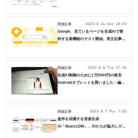
プサイクル2023年」を発表
2023.8.16 Wed 18:23
Google、見ているページを生成AIで要
約する新機能のテスト開始。長文記事も
箇条書きとQA形式に変換
2023.8.8 Tue 17:36
生成AI制御のために1万5000円の格安
Androidタブレットを買いました：編集
部買い物日記（仮）
2023.8.7 Mon 7:00
盗作を回避する音楽生成
AI「MusicLDM」、AIたちが協力しゲー
ム開発する「MetaGPT」、など重要論