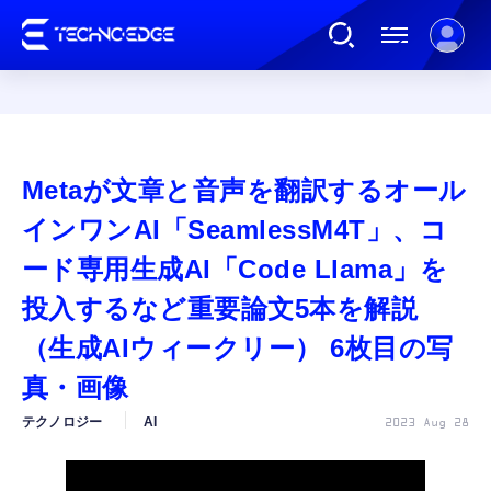
連載
Metaが文章と音声を翻訳するオール
AI
インワンAI「SeamlessM4T」、コ
ード専用生成AI「Code Llama」を
ガジェット
投入するなど重要論文5本を解説
（生成AIウィークリー） 6枚目の写
ゲーム
真・画像
カルチャー
テクノロジー
AI
2023 Aug 28
公式ストア