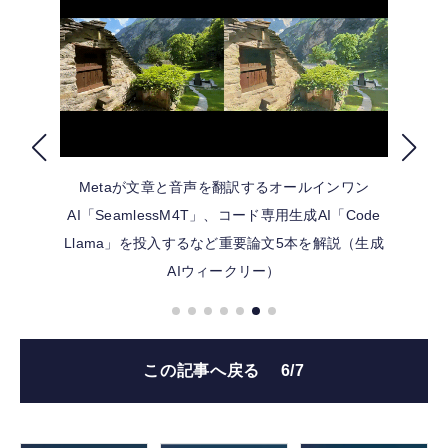
FOLLOW US
Metaが文章と音声を翻訳するオールインワン
AI「SeamlessM4T」、コード専用生成AI「Code
Llama」を投入するなど重要論文5本を解説（生成
AIウィークリー）
この記事へ戻る
6/7