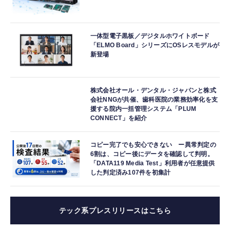
一体型電子黒板／デジタルホワイトボード
「ELMO Board」シリーズにOSレスモデルが
新登場
株式会社オール・デンタル・ジャパンと株式
会社NNGが共催、歯科医院の業務効率化を支
援する院内一括管理システム「PLUM
CONNECT」を紹介
コピー完了でも安心できない ー異常判定の
6割は、コピー後にデータを確認して判明。
「DATA119 Media Test」利用者が任意提供
した判定済み107件を初集計
テック系プレスリリースはこちら