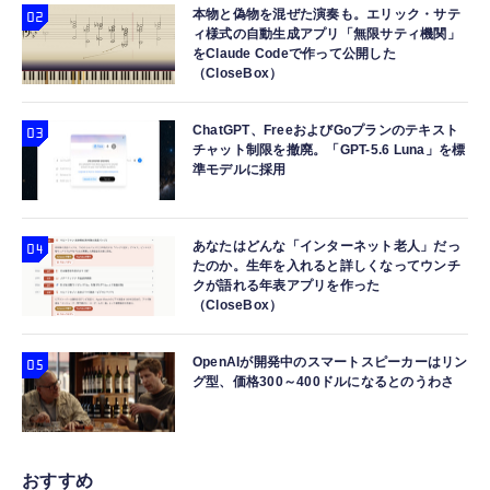
本物と偽物を混ぜた演奏も。エリック・サテ
ィ様式の自動生成アプリ「無限サティ機関」
をClaude Codeで作って公開した
（CloseBox）
ChatGPT、FreeおよびGoプランのテキスト
チャット制限を撤廃。「GPT-5.6 Luna」を標
準モデルに採用
あなたはどんな「インターネット老人」だっ
たのか。生年を入れると詳しくなってウンチ
クが語れる年表アプリを作った
（CloseBox）
OpenAIが開発中のスマートスピーカーはリン
グ型、価格300～400ドルになるとのうわさ
おすすめ