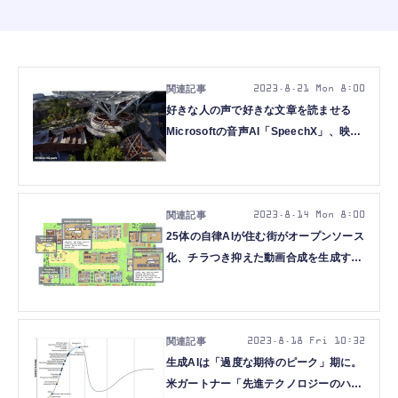
2023.8.21 Mon 8:00
好きな人の声で好きな文章を読ませる
Microsoftの音声AI「SpeechX」、映像
から3Dシーンを生成するNVIDIA開発
「Neuralangelo」のコード公開など重
要論文5本を解説（生成AIウィークリ
ー）
2023.8.14 Mon 8:00
25体の自律AIが住む街がオープンソース
化、チラつき抑えた動画合成を生成する
AI「DiffSynth」など重要論文5本を解説
（生成AIウィークリー）
2023.8.18 Fri 10:32
生成AIは「過度な期待のピーク」期に。
米ガートナー「先進テクノロジーのハイ