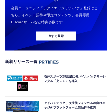
中
会員コミュニティ「テクノエッジ アルファ」登録はこ
ちら。イベント招待や限定コンテンツ、会員専用
Discordサーバなど特典多数です
今すぐ登録
新着リリース一覧
石井スポーツ28店舗にモバイルバッテリーレ
ンタル「充レン」を導入
アドバンテック、次世代フィジカルAI向けエ
ッジAIプラットフォーム製品群を拡充