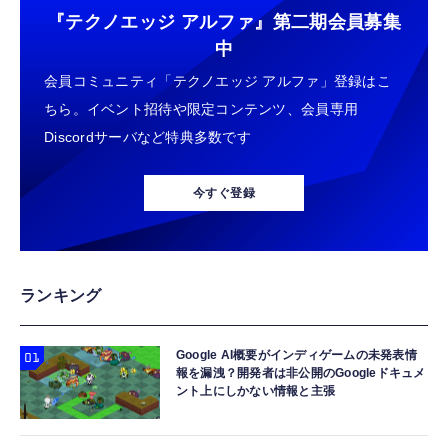
『テクノエッジ アルファ』
第二期会員募集
中
会員コミュニティ「テクノエッジ アルファ」登録はこ
ちら。イベント招待や限定コンテンツ、会員専用
Discordサーバなど特典多数です
今すぐ登録
ランキング
Google AI概要がインディゲームの未発表情
報を漏洩？開発者は非公開のGoogleドキュメ
ント上にしかない情報と主張