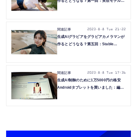
作るとどうなる？第一回：実在モデルで
学習・LoRAでキャッチライト付加 (西
川和久)
2023.8.8 Tue 21:22
生成AIグラビアをグラビアカメラマンが
作るとどうなる？第五回：Stable
Diffusionの基本1 / Checkpointとリアル
系モデルの遷移 (西川和久)
2023.8.8 Tue 17:36
生成AI制御のために1万5000円の格安
Androidタブレットを買いました：編集
部買い物日記（仮）