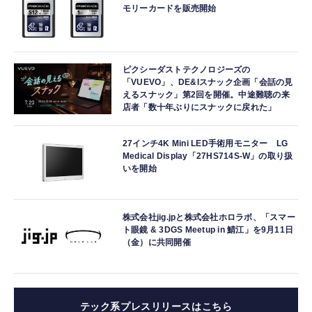
モリーカードを販売開始
ピクシーダストテクノロジーズの
「VUEVO」、DE&Iスナック企画「会話の見
えるスナック」第2回を開催。中途難聴の来
店者「数十年ぶりにスナックに戻れた」
27インチ4K Mini LED手術用モニター LG
Medical Display「27HS714S-W」の取り扱
いを開始
株式会社jig.jpと株式会社ホロラボ、「スマー
ト眼鏡 & 3DGS Meetup in 鯖江」を9月11日
（金）に共同開催
テック系プレスリリースはこちら