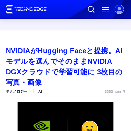
連載
NVIDIAがHugging Faceと提携。AI
AI
モデルを選んでそのままNVIDIA
DGXクラウドで学習可能に 3枚目の
ガジェット
写真・画像
テクノロジー
AI
2023 Aug 9
ゲーム
カルチャー
公式ストア