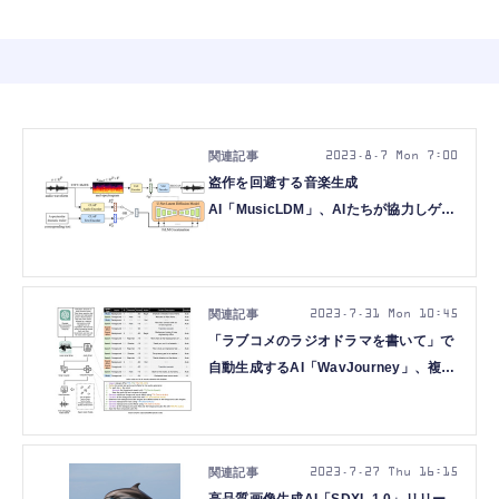
2023.8.7 Mon 7:00
盗作を回避する音楽生成
AI「MusicLDM」、AIたちが協力しゲー
ム開発する「MetaGPT」、など重要論
文5本を解説（生成AIウィークリー）
2023.7.31 Mon 10:45
「ラブコメのラジオドラマを書いて」で
自動生成するAI「WavJourney」、複数
回の対話で画像生成できる「LLM-
grounded Diffusion」など重要論文5本
を解説（生成AIウィークリー）
2023.7.27 Thu 16:15