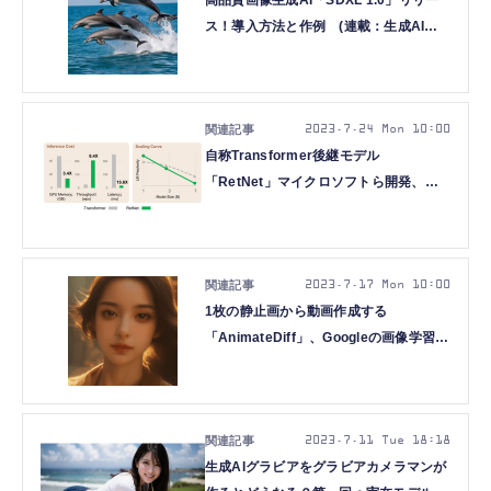
高品質画像生成AI「SDXL 1.0」リリー
ス！導入方法と作例 (連載：生成AIグ
ラビアをグラビアカメラマンが作るとど
うなる？ 第四回 西川和久)
2023.7.24 Mon 10:00
自称Transformer後継モデル
「RetNet」マイクロソフトら開発、脳
活動から音楽を生成する
AI「Brain2Music」など重要論文5本を
解説（生成AIウィークリー）
2023.7.17 Mon 10:00
1枚の静止画から動画作成する
「AnimateDiff」、Googleの画像学習改
良版「HyperDreamBooth」など5本の
重要論文を解説（生成AIウィークリー）
2023.7.11 Tue 18:18
生成AIグラビアをグラビアカメラマンが