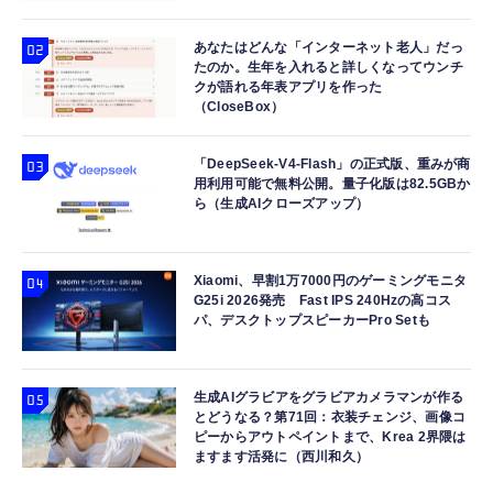
あなたはどんな「インターネット老人」だっ
たのか。生年を入れると詳しくなってウンチ
クが語れる年表アプリを作った
（CloseBox）
「DeepSeek-V4-Flash」の正式版、重みが商
用利用可能で無料公開。量子化版は82.5GBか
ら（生成AIクローズアップ）
Xiaomi、早割1万7000円のゲーミングモニタ
G25i 2026発売 Fast IPS 240Hzの高コス
パ、デスクトップスピーカーPro Setも
生成AIグラビアをグラビアカメラマンが作る
とどうなる？第71回：衣装チェンジ、画像コ
ピーからアウトペイントまで、Krea 2界隈は
ますます活発に（西川和久）