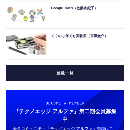
Google Tales（佐藤由紀子）
てくのじ何でも実験室（宮里圭介）
連載一覧
BECOME A MEMBER
『テクノエッジ アルファ』
第二期会員募集
中
会員コミュニティ「テクノエッジ アルファ」登録はこ