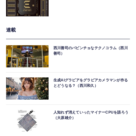
連載
西川善司のバビンチョなテクノコラム（西川
善司）
生成AIグラビアをグラビアカメラマンが作る
とどうなる？（西川和久）
人知れず消えていったマイナーCPUを語ろう
（大原雄介）