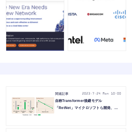
2023.7.24 Mon 10:00
自称Transformer後継モデル
「RetNet」マイクロソフトら開発、脳
活動から音楽を生成する
AI「Brain2Music」など重要論文5本を
解説（生成AIウィークリー）