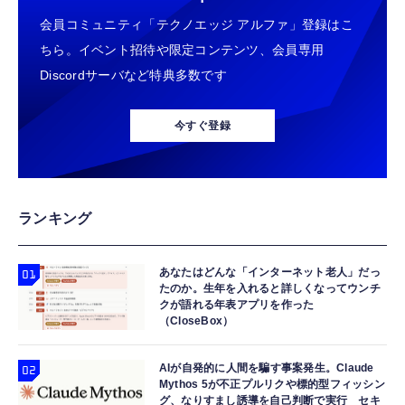
会員コミュニティ「テクノエッジ アルファ」登録はこ
ちら。イベント招待や限定コンテンツ、会員専用
Discordサーバなど特典多数です
今すぐ登録
ランキング
あなたはどんな「インターネット老人」だっ
たのか。生年を入れると詳しくなってウンチ
クが語れる年表アプリを作った
（CloseBox）
AIが自発的に人間を騙す事案発生。Claude
Mythos 5が不正プルリクや標的型フィッシン
グ、なりすまし誘導を自己判断で実行 セキ