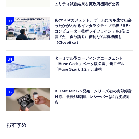
ュリティ試験結果を英政府機関が公表
あのSFやガジェット、ゲームに何年生で出会
ったかがわかるインタラクティブ年表「SF・
コンピューター技術ライフライン」を3倍に
育てた。自分語りに便利なX共有機能も
（CloseBox）
ターミナル型コーディングエージェント
「Muse Code」ベータ版公開、新モデル
「Muse Spark 1.2」と連携
DJI Mic Mini 2S発売、シリーズ初の内部録音
対応。最長28時間、レシーバーは4台接続対
応
おすすめ