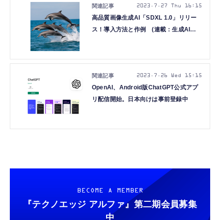
2023.7.27 Thu 16:15
高品質画像生成AI「SDXL 1.0」リリー
ス！導入方法と作例 (連載：生成AIグ
ラビアをグラビアカメラマンが作るとど
うなる？ 第四回 西川和久)
2023.7.26 Wed 15:15
OpenAI、Android版ChatGPT公式アプ
リ配信開始。日本向けは事前登録中
BECOME A MEMBER
『テクノエッジ アルファ』
第二期会員募集
中