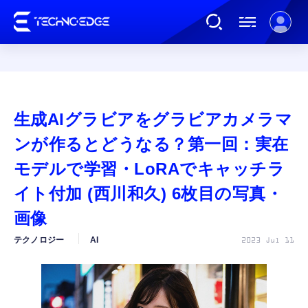
連載
生成AIグラビアをグラビアカメラマ
AI
ンが作るとどうなる？第一回：実在
モデルで学習・LoRAでキャッチラ
ガジェット
イト付加 (西川和久) 6枚目の写真・
画像
ゲーム
テクノロジー
AI
2023 Jul 11
カルチャー
公式ストア