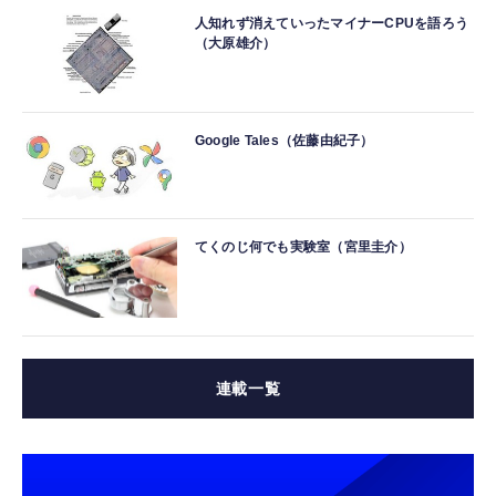
人知れず消えていったマイナーCPUを語ろう
（大原雄介）
Google Tales（佐藤由紀子）
てくのじ何でも実験室（宮里圭介）
連載一覧