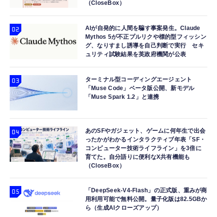
（CloseBox）
AIが自発的に人間を騙す事案発生。Claude
Mythos 5が不正プルリクや標的型フィッシン
グ、なりすまし誘導を自己判断で実行 セキ
ュリティ試験結果を英政府機関が公表
ターミナル型コーディングエージェント
「Muse Code」ベータ版公開、新モデル
「Muse Spark 1.2」と連携
あのSFやガジェット、ゲームに何年生で出会
ったかがわかるインタラクティブ年表「SF・
コンピューター技術ライフライン」を3倍に
育てた。自分語りに便利なX共有機能も
（CloseBox）
「DeepSeek-V4-Flash」の正式版、重みが商
用利用可能で無料公開。量子化版は82.5GBか
ら（生成AIクローズアップ）