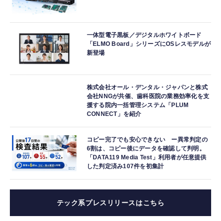
一体型電子黒板／デジタルホワイトボード
「ELMO Board」シリーズにOSレスモデルが
新登場
株式会社オール・デンタル・ジャパンと株式
会社NNGが共催、歯科医院の業務効率化を支
援する院内一括管理システム「PLUM
CONNECT」を紹介
コピー完了でも安心できない ー異常判定の
6割は、コピー後にデータを確認して判明。
「DATA119 Media Test」利用者が任意提供
した判定済み107件を初集計
テック系プレスリリースはこちら