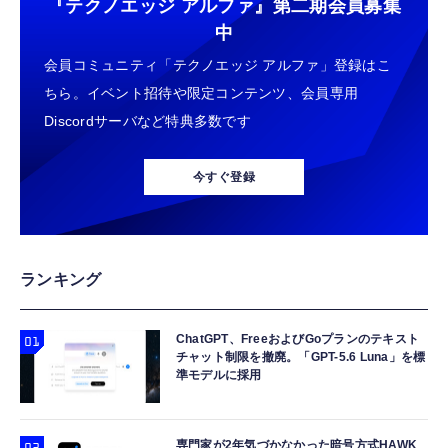
『テクノエッジ アルファ』
第二期会員募集
中
会員コミュニティ「テクノエッジ アルファ」登録はこ
ちら。イベント招待や限定コンテンツ、会員専用
Discordサーバなど特典多数です
今すぐ登録
ランキング
ChatGPT、FreeおよびGoプランのテキスト
チャット制限を撤廃。「GPT-5.6 Luna」を標
準モデルに採用
専門家が2年気づかなかった暗号方式HAWK