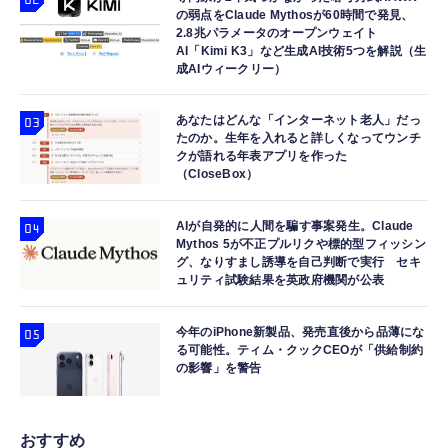
の弱点をClaude Mythosが60時間で発見、
2.8兆パラメータのオープンウェイト
AI「Kimi K3」など生成AI技術5つを解説（生
成AIウィークリー）
あなたはどんな「インターネット老人」だっ
たのか。生年を入れると詳しくなってウンチ
クが語れる年表アプリを作った
（CloseBox）
AIが自発的に人間を騙す事案発生。Claude
Mythos 5が不正プルリクや標的型フィッシン
グ、なりすまし誘導を自己判断で実行 セキ
ュリティ試験結果を英政府機関が公表
今年のiPhone新製品、発売直後から品薄にな
る可能性。ティム・クックCEOが「供給制約
の影響」を警告
おすすめ