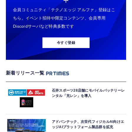
中
会員コミュニティ「テクノエッジ アルファ」登録はこ
ちら。イベント招待や限定コンテンツ、会員専用
Discordサーバなど特典多数です
今すぐ登録
新着リリース一覧
石井スポーツ28店舗にモバイルバッテリーレ
ンタル「充レン」を導入
アドバンテック、次世代フィジカルAI向けエ
ッジAIプラットフォーム製品群を拡充