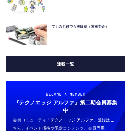
てくのじ何でも実験室（宮里圭介）
連載一覧
BECOME A MEMBER
『テクノエッジ アルファ』
第二期会員募集
中
会員コミュニティ「テクノエッジ アルファ」登録はこ
ちら。イベント招待や限定コンテンツ、会員専用