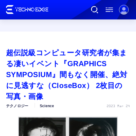
連載
超伝説級コンピュータ研究者が集ま
AI
る凄いイベント『GRAPHICS
SYMPOSIUM』間もなく開催、絶対
ガジェット
に見逃すな（CloseBox） 2枚目の
写真・画像
ゲーム
テクノロジー
Science
2023 Mar 24
カルチャー
公式ストア