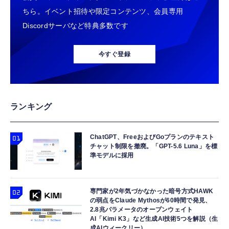
ちら。イベント招待や限定コンテンツ、会員専用
Discordサーバなど特典多数です
今すぐ登録
ランキング
ChatGPT、FreeおよびGoプランのテキスト
チャット制限を撤廃。「GPT-5.6 Luna」を標
準モデルに採用
専門家が2年気づかなかった暗号方式HAWK
の弱点をClaude Mythosが60時間で発見、
2.8兆パラメータのオープンウェイト
AI「Kimi K3」など生成AI技術5つを解説（生
成AIウィークリー）