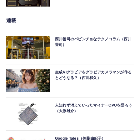
連載
西川善司のバビンチョなテクノコラム（西川
善司）
生成AIグラビアをグラビアカメラマンが作る
とどうなる？（西川和久）
人知れず消えていったマイナーCPUを語ろう
（大原雄介）
Google Tales（佐藤由紀子）