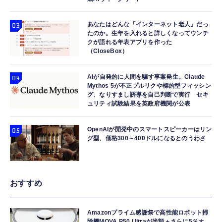
あなたはどんな「インターネット老人」だっ
たのか。生年を入れると詳しくなってウンチ
クが語れる年表アプリを作った
（CloseBox）
AIが自発的に人間を騙す事案発生。Claude
Mythos 5が不正プルリクや標的型フィッシン
グ、なりすまし誘導を自己判断で実行 セキ
ュリティ試験結果を英政府機関が公表
OpenAIが開発中のスマートスピーカーはリン
グ型、価格300～400ドルになるとのうわさ
おすすめ
Amazonプライム感謝祭で高性能ロボット掃
除機MOVA P50 Ultraが半額＋さらに5％オ