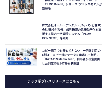
一体型電子黒板／デジタルホワイトボード
「ELMO Board」シリーズにOSレスモデルが
新登場
株式会社オール・デンタル・ジャパンと株式
会社NNGが共催、歯科医院の業務効率化を支
援する院内一括管理システム「PLUM
CONNECT」を紹介
コピー完了でも安心できない ー異常判定の
6割は、コピー後にデータを確認して判明。
「DATA119 Media Test」利用者が任意提供
した判定済み107件を初集計
テック系プレスリリースはこちら