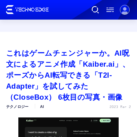
連載
これはゲームチェンジャーか。AI呪
AI
文によるアニメ作成「Kaiber.ai」、
ポーズからAI転写できる「T2I-
ガジェット
Adapter」を試してみた
（CloseBox） 6枚目の写真・画像
ゲーム
テクノロジー
AI
2023 Mar 2
カルチャー
公式ストア