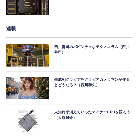
連載
西川善司のバビンチョなテクノコラム（西川
善司）
生成AIグラビアをグラビアカメラマンが作る
とどうなる？（西川和久）
人知れず消えていったマイナーCPUを語ろう
（大原雄介）