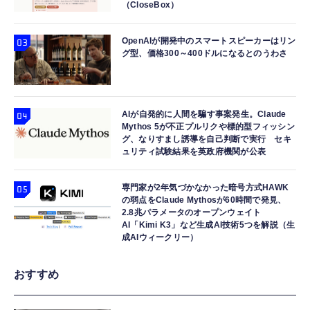
（CloseBox）
OpenAIが開発中のスマートスピーカーはリン
グ型、価格300～400ドルになるとのうわさ
AIが自発的に人間を騙す事案発生。Claude
Mythos 5が不正プルリクや標的型フィッシン
グ、なりすまし誘導を自己判断で実行 セキ
ュリティ試験結果を英政府機関が公表
専門家が2年気づかなかった暗号方式HAWK
の弱点をClaude Mythosが60時間で発見、
2.8兆パラメータのオープンウェイト
AI「Kimi K3」など生成AI技術5つを解説（生
成AIウィークリー）
おすすめ