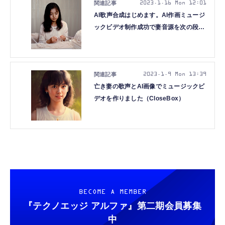
2023.1.16 Mon 12:01
AI歌声合成はじめます。AI作画ミュージ
ックビデオ制作成功で妻音源を次の段階
へ（CloseBox）
2023.1.9 Mon 13:39
亡き妻の歌声とAI画像でミュージックビ
デオを作りました（CloseBox）
BECOME A MEMBER
『テクノエッジ アルファ』
第二期会員募集
中