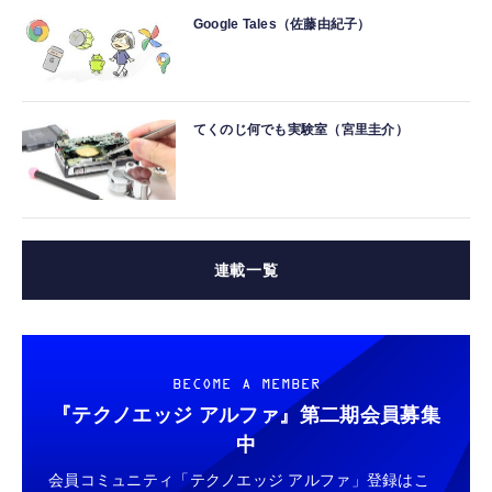
Google Tales（佐藤由紀子）
てくのじ何でも実験室（宮里圭介）
連載一覧
BECOME A MEMBER
『テクノエッジ アルファ』
第二期会員募集
中
会員コミュニティ「テクノエッジ アルファ」登録はこ