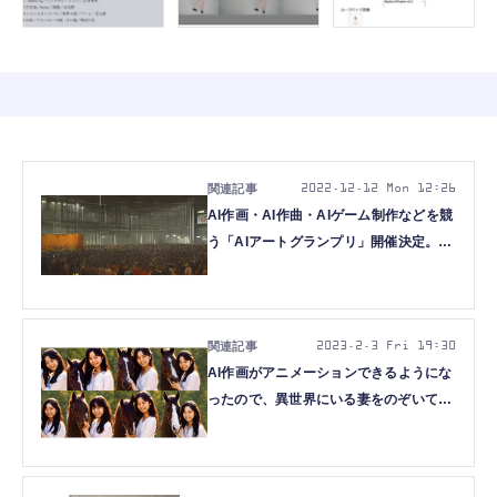
2022.12.12 Mon 12:26
AI作画・AI作曲・AIゲーム制作などを競
う「AIアートグランプリ」開催決定。グ
ランプリは10万円+RTX 4080マシン
2023.2.3 Fri 19:30
AI作画がアニメーションできるようにな
ったので、異世界にいる妻をのぞいてみ
たら楽しすぎた（CloseBox）