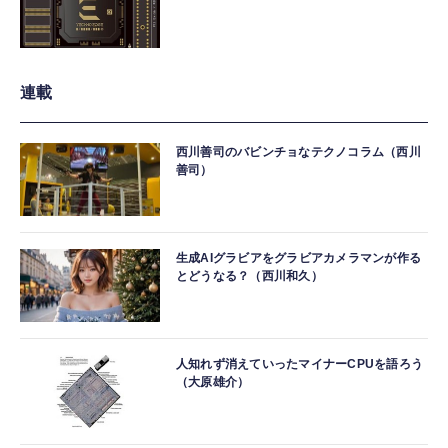
連載
西川善司のバビンチョなテクノコラム（西川
善司）
生成AIグラビアをグラビアカメラマンが作る
とどうなる？（西川和久）
人知れず消えていったマイナーCPUを語ろう
（大原雄介）