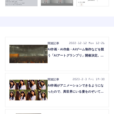
2022.12.12 Mon 12:26
AI作画・AI作曲・AIゲーム制作などを競
う「AIアートグランプリ」開催決定。グ
ランプリは10万円+RTX 4080マシン
2023.2.3 Fri 19:30
AI作画がアニメーションできるようにな
ったので、異世界にいる妻をのぞいてみ
たら楽しすぎた（CloseBox）