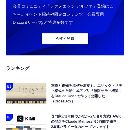
会員コミュニティ「テクノエッジ アルファ」登録はこ
ちら。イベント招待や限定コンテンツ、会員専用
Discordサーバなど特典多数です
今すぐ登録
ランキング
本物と偽物を混ぜた演奏も。エリック・サテ
ィ様式の自動生成アプリ「無限サティ機関」
をClaude Codeで作って公開した
（CloseBox）
専門家が2年気づかなかった暗号方式HAWK
の弱点をClaude Mythosが60時間で発見、
2.8兆パラメータのオープンウェイト