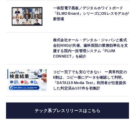
一体型電子黒板／デジタルホワイトボード
「ELMO Board」シリーズにOSレスモデルが
新登場
株式会社オール・デンタル・ジャパンと株式
会社NNGが共催、歯科医院の業務効率化を支
援する院内一括管理システム「PLUM
CONNECT」を紹介
コピー完了でも安心できない ー異常判定の
6割は、コピー後にデータを確認して判明。
「DATA119 Media Test」利用者が任意提供
した判定済み107件を初集計
テック系プレスリリースはこちら