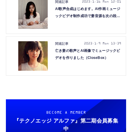
2023.1.16 Mon 12:01
AI歌声合成はじめます。AI作画ミュージ
ックビデオ制作成功で妻音源を次の段階
へ（CloseBox）
2023.1.9 Mon 13:39
亡き妻の歌声とAI画像でミュージックビ
デオを作りました（CloseBox）
BECOME A MEMBER
『テクノエッジ アルファ』
第二期会員募集
中