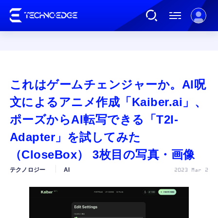
連載
これはゲームチェンジャーか。AI呪
AI
文によるアニメ作成「Kaiber.ai」、
ポーズからAI転写できる「T2I-
ガジェット
Adapter」を試してみた
（CloseBox） 3枚目の写真・画像
ゲーム
テクノロジー
AI
2023 Mar 2
カルチャー
公式ストア