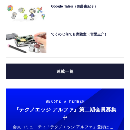
Google Tales（佐藤由紀子）
てくのじ何でも実験室（宮里圭介）
連載一覧
BECOME A MEMBER
『テクノエッジ アルファ』
第二期会員募集
中
会員コミュニティ「テクノエッジ アルファ」登録はこ