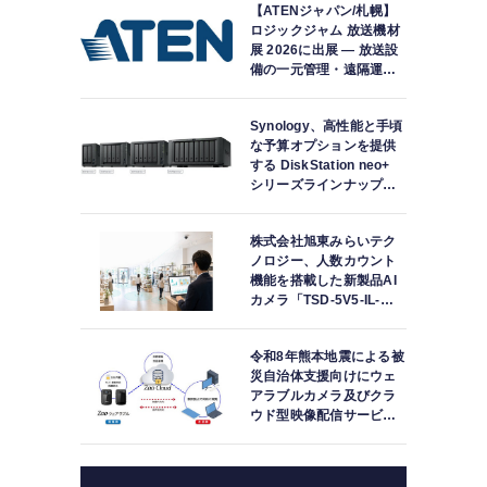
【ATENジャパン/札幌】
する拡張アイテムを提案
ロジックジャム 放送機材
展 2026に出展 ― 放送設
備の一元管理・遠隔運
用・統合制御を実現する
最新ソリューションを展
Synology、高性能と手頃
示
な予算オプションを提供
する DiskStation neo+
シリーズラインナップを
発表
株式会社旭東みらいテク
ノロジー、人数カウント
機能を搭載した新製品AI
カメラ「TSD-5V5-IL-
IPC」を発売
令和8年熊本地震による被
災自治体支援向けにウェ
アラブルカメラ及びクラ
ウド型映像配信サービス
を無償提供