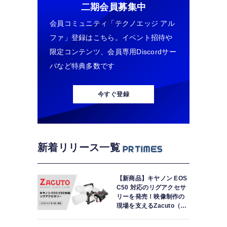
二期会員募集中
会員コミュニティ「テクノエッジ アル
ファ」登録はこちら。イベント招待や
限定コンテンツ、会員専用Discordサー
バなど特典多数です
今すぐ登録
新着リリース一覧
【新商品】キヤノン EOS
C50 対応のリグアクセサ
リーを発売！映像制作の
現場を支えるZacuto（ザ
クート）より、専用「Zフ
ァインダー」をはじめと