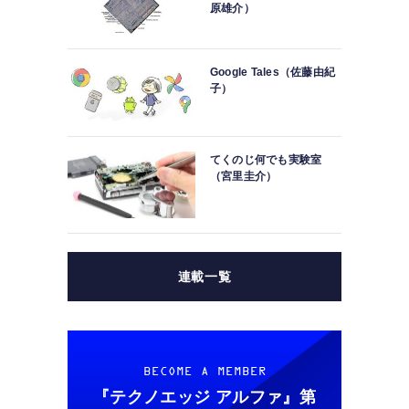
原雄介）
Google Tales（佐藤由紀
子）
てくのじ何でも実験室
（宮里圭介）
連載一覧
BECOME A MEMBER
『テクノエッジ アルファ』
第