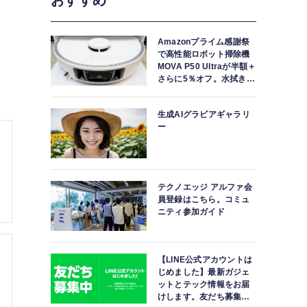
おすすめ
Amazonプライム感謝祭
で高性能ロボット掃除機
MOVA P50 Ultraが半額＋
さらに5％オフ。水拭きモ
ップ自動洗浄・乾燥まで
対応ハイエンドモデル
生成AIグラビアギャラリ
ー
テクノエッジ アルファ会
員登録はこちら。コミュ
ニティ参加ガイド
【LINE公式アカウントは
じめました】最新ガジェ
ットとテック情報をお届
けします。友だち募集