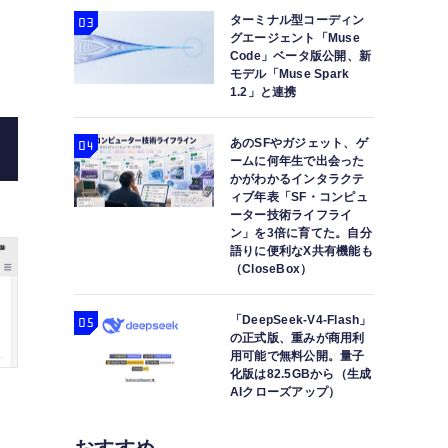
ターミナル型コーディン
グエージェント「Muse
Code」ベータ版公開、新
モデル「Muse Spark
1.2」と連携
あのSFやガジェット、ゲ
ームに何年生で出会った
かがわかるインタラクテ
ィブ年表「SF・コンピュ
ーター技術ライフライ
ン」を3倍に育てた。自分
語りに便利なX共有機能も
（CloseBox）
「DeepSeek-V4-Flash」
の正式版、重みが商用利
用可能で無料公開。量子
化版は82.5GBから（生成
AIクローズアップ）