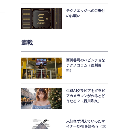
中。
テクノエッジへのご寄付
のお願い
連載
西川善司のバビンチョな
テクノコラム（西川善
司）
生成AIグラビアをグラビ
楽天モバイルの国際ローミングが2GBまで無料
アカメラマンが作るとど
うなる？（西川和久）
人知れず消えていったマ
イナーCPUを語ろう（大