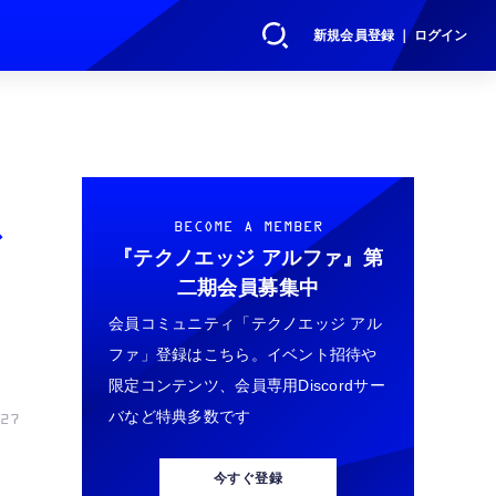
新規会員登録 ｜ ログイン
で
BECOME A MEMBER
『テクノエッジ アルファ』
第
二期会員募集中
会員コミュニティ「テクノエッジ アル
ファ」登録はこちら。イベント招待や
限定コンテンツ、会員専用Discordサー
バなど特典多数です
27
今すぐ登録