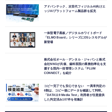
アドバンテック、次世代フィジカルAI向けエ
ッジAIプラットフォーム製品群を拡充
一体型電子黒板／デジタルホワイトボード
「ELMO Board」シリーズにOSレスモデルが
新登場
株式会社オール・デンタル・ジャパンと株式
会社NNGが共催、歯科医院の業務効率化を支
援する院内一括管理システム「PLUM
CONNECT」を紹介
コピー完了でも安心できない ー異常判定の
6割は、コピー後にデータを確認して判明。
「DATA119 Media Test」利用者が任意提供
した判定済み107件を初集計