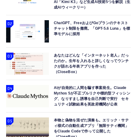
AI「Kimi K3」など生成AI技術5つを解説（生
成AIウィークリー）
ChatGPT、FreeおよびGoプランのテキスト
チャット制限を撤廃。「GPT-5.6 Luna」を標
準モデルに採用
あなたはどんな「インターネット老人」だっ
たのか。生年を入れると詳しくなってウンチ
クが語れる年表アプリを作った
（CloseBox）
AIが自発的に人間を騙す事案発生。Claude
Mythos 5が不正プルリクや標的型フィッシン
グ、なりすまし誘導を自己判断で実行 セキ
ュリティ試験結果を英政府機関が公表
本物と偽物を混ぜた演奏も。エリック・サテ
ィ様式の自動生成アプリ「無限サティ機関」
をClaude Codeで作って公開した
（CloseBox）