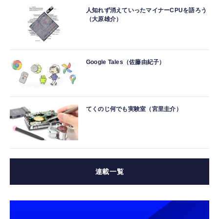
人知れず消えていったマイナーCPUを語ろう
（大原雄介）
Google Tales（佐藤由紀子）
てくのじ何でも実験室（宮里圭介）
連載一覧