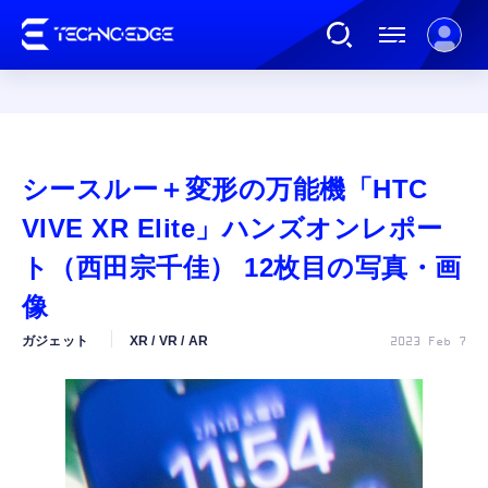
連載
シースルー＋変形の万能機「HTC
AI
VIVE XR Elite」ハンズオンレポー
ト（西田宗千佳） 12枚目の写真・画
ガジェット
像
ガジェット
XR / VR / AR
2023 Feb 7
ゲーム
カルチャー
公式ストア