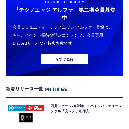
BECOME A MEMBER
『テクノエッジ アルファ』
第二期会員募集
中
会員コミュニティ「テクノエッジ アルファ」登録はこ
ちら。イベント招待や限定コンテンツ、会員専用
Discordサーバなど特典多数です
今すぐ登録
新着リリース一覧
石井スポーツ28店舗にモバイルバッテリーレ
ンタル「充レン」を導入