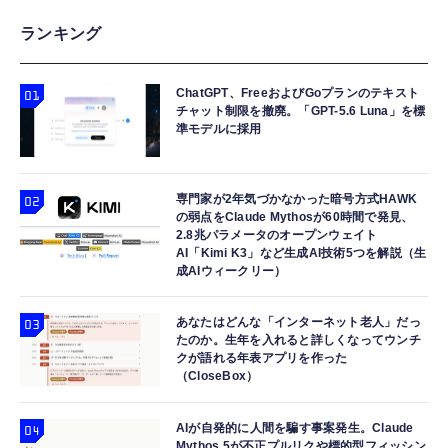
ランキング
ChatGPT、FreeおよびGoプランのテキスト
チャット制限を撤廃。「GPT-5.6 Luna」を標
準モデルに採用
専門家が2年気づかなかった暗号方式HAWK
の弱点をClaude Mythosが60時間で発見、
2.8兆パラメータのオープンウェイト
AI「Kimi K3」など生成AI技術5つを解説（生
成AIウィークリー）
あなたはどんな「インターネット老人」だっ
たのか。生年を入れると詳しくなってウンチ
クが語れる年表アプリを作った
（CloseBox）
AIが自発的に人間を騙す事案発生。Claude
Mythos 5が不正プルリクや標的型フィッシン