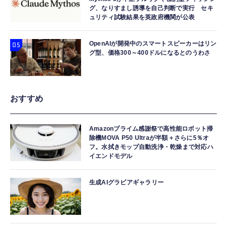
グ、なりすまし誘導を自己判断で実行 セキ
ュリティ試験結果を英政府機関が公表
OpenAIが開発中のスマートスピーカーはリン
グ型、価格300～400ドルになるとのうわさ
おすすめ
Amazonプライム感謝祭で高性能ロボット掃
除機MOVA P50 Ultraが半額＋さらに5％オ
フ。水拭きモップ自動洗浄・乾燥まで対応ハ
イエンドモデル
生成AIグラビアギャラリー