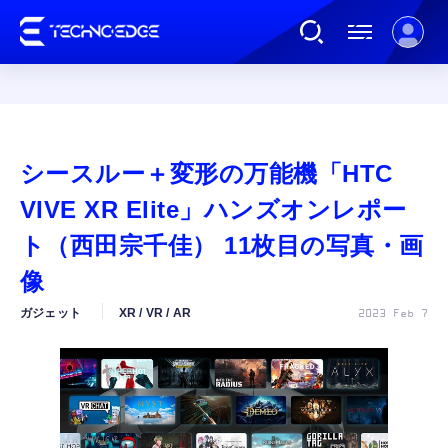
連載
シースルー＋変形の万能機「HTC
AI
VIVE XR Elite」ハンズオンレポー
ト（西田宗千佳） 11枚目の写真・画
ガジェット
像
ガジェット
XR / VR / AR
2023 Feb 7
ゲーム
カルチャー
公式ストア