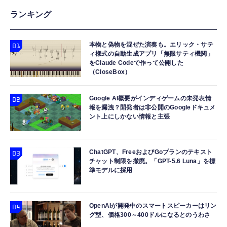
ランキング
本物と偽物を混ぜた演奏も。エリック・サテ
ィ様式の自動生成アプリ「無限サティ機関」
をClaude Codeで作って公開した
（CloseBox）
Google AI概要がインディゲームの未発表情
報を漏洩？開発者は非公開のGoogleドキュメ
ント上にしかない情報と主張
ChatGPT、FreeおよびGoプランのテキスト
チャット制限を撤廃。「GPT-5.6 Luna」を標
準モデルに採用
OpenAIが開発中のスマートスピーカーはリン
グ型、価格300～400ドルになるとのうわさ