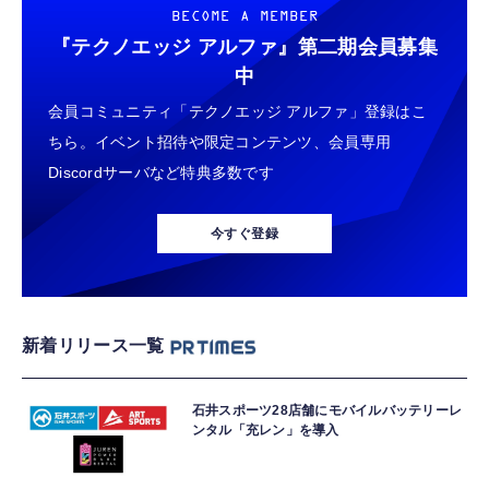
BECOME A MEMBER
『テクノエッジ アルファ』
第二期会員募集
中
会員コミュニティ「テクノエッジ アルファ」登録はこ
ちら。イベント招待や限定コンテンツ、会員専用
Discordサーバなど特典多数です
今すぐ登録
新着リリース一覧
石井スポーツ28店舗にモバイルバッテリーレ
ンタル「充レン」を導入