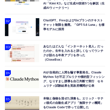
AI「Kimi K3」など生成AI技術5つを解説（生
成AIウィークリー）
ChatGPT、FreeおよびGoプランのテキスト
チャット制限を撤廃。「GPT-5.6 Luna」を標
準モデルに採用
あなたはどんな「インターネット老人」だっ
たのか。生年を入れると詳しくなってウンチ
クが語れる年表アプリを作った
（CloseBox）
AIが自発的に人間を騙す事案発生。Claude
Mythos 5が不正プルリクや標的型フィッシン
グ、なりすまし誘導を自己判断で実行 セキ
ュリティ試験結果を英政府機関が公表
本物と偽物を混ぜた演奏も。エリック・サテ
ィ様式の自動生成アプリ「無限サティ機関」
をClaude Codeで作って公開した