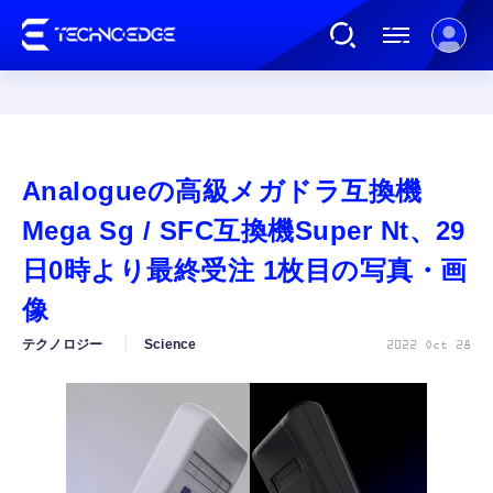
連載
Analogueの高級メガドラ互換機
AI
Mega Sg / SFC互換機Super Nt、29
日0時より最終受注 1枚目の写真・画
ガジェット
像
テクノロジー
Science
2022 Oct 28
ゲーム
カルチャー
公式ストア