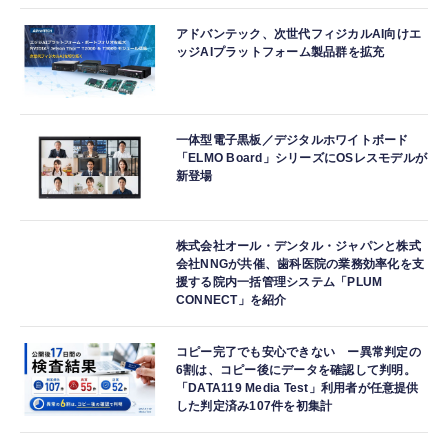
アドバンテック、次世代フィジカルAI向けエ
ッジAIプラットフォーム製品群を拡充
一体型電子黒板／デジタルホワイトボード
「ELMO Board」シリーズにOSレスモデルが
新登場
株式会社オール・デンタル・ジャパンと株式
会社NNGが共催、歯科医院の業務効率化を支
援する院内一括管理システム「PLUM
CONNECT」を紹介
コピー完了でも安心できない ー異常判定の
6割は、コピー後にデータを確認して判明。
「DATA119 Media Test」利用者が任意提供
した判定済み107件を初集計