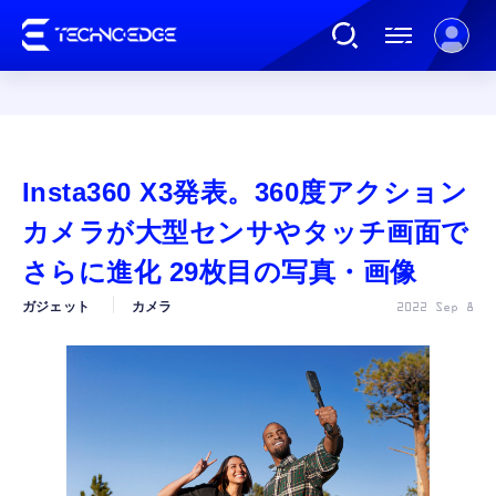
連載
Insta360 X3発表。360度アクション
AI
カメラが大型センサやタッチ画面で
さらに進化 29枚目の写真・画像
ガジェット
ガジェット
カメラ
2022 Sep 8
ゲーム
カルチャー
公式ストア