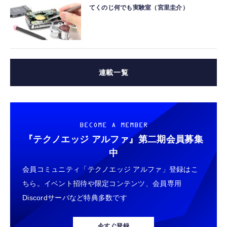
てくのじ何でも実験室（宮里圭介）
連載一覧
BECOME A MEMBER
『テクノエッジ アルファ』
第二期会員募集
中
会員コミュニティ「テクノエッジ アルファ」登録はこ
ちら。イベント招待や限定コンテンツ、会員専用
Discordサーバなど特典多数です
今すぐ登録