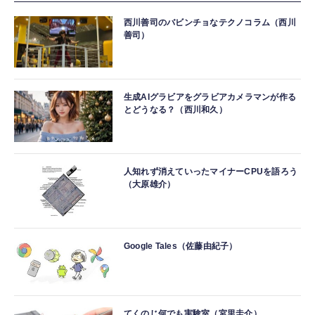
西川善司のバビンチョなテクノコラム（西川
善司）
生成AIグラビアをグラビアカメラマンが作る
とどうなる？（西川和久）
人知れず消えていったマイナーCPUを語ろう
（大原雄介）
Google Tales（佐藤由紀子）
てくのじ何でも実験室（宮里圭介）