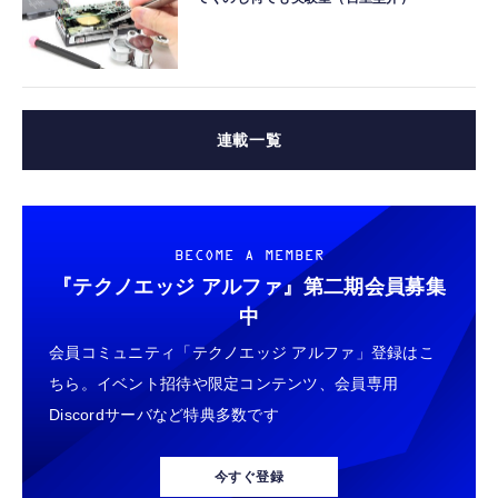
連載一覧
BECOME A MEMBER
『テクノエッジ アルファ』
第二期会員募集
中
会員コミュニティ「テクノエッジ アルファ」登録はこ
ちら。イベント招待や限定コンテンツ、会員専用
Discordサーバなど特典多数です
今すぐ登録