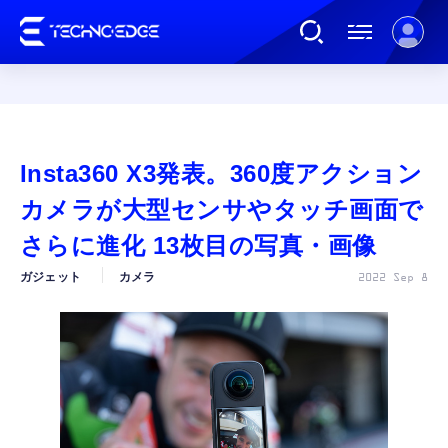
連載
Insta360 X3発表。360度アクション
AI
カメラが大型センサやタッチ画面で
さらに進化 13枚目の写真・画像
ガジェット
ガジェット
カメラ
2022 Sep 8
ゲーム
カルチャー
公式ストア