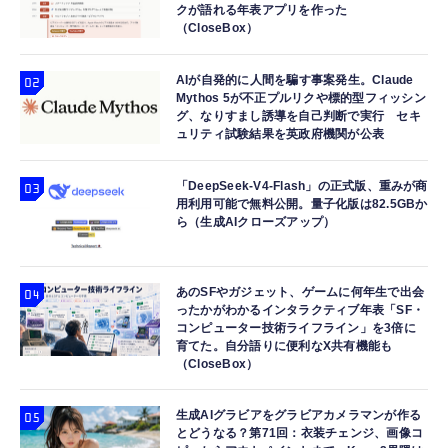
クが語れる年表アプリを作った
（CloseBox）
AIが自発的に人間を騙す事案発生。Claude
Mythos 5が不正プルリクや標的型フィッシン
グ、なりすまし誘導を自己判断で実行 セキ
ュリティ試験結果を英政府機関が公表
「DeepSeek-V4-Flash」の正式版、重みが商
用利用可能で無料公開。量子化版は82.5GBか
ら（生成AIクローズアップ）
あのSFやガジェット、ゲームに何年生で出会
ったかがわかるインタラクティブ年表「SF・
コンピューター技術ライフライン」を3倍に
育てた。自分語りに便利なX共有機能も
（CloseBox）
生成AIグラビアをグラビアカメラマンが作る
とどうなる？第71回：衣装チェンジ、画像コ