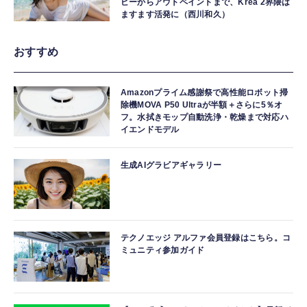
ピーからアウトペイントまで、Krea 2界隈は
ますます活発に（西川和久）
おすすめ
Amazonプライム感謝祭で高性能ロボット掃
除機MOVA P50 Ultraが半額＋さらに5％オ
フ。水拭きモップ自動洗浄・乾燥まで対応ハ
イエンドモデル
生成AIグラビアギャラリー
テクノエッジ アルファ会員登録はこちら。コ
ミュニティ参加ガイド