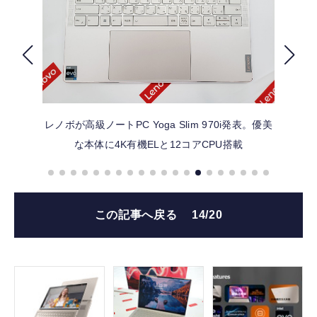
FOLLOW US
レノボが高級ノートPC Yoga Slim 970i発表。優美
な本体に4K有機ELと12コアCPU搭載
この記事へ戻る
14/20