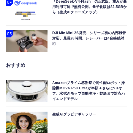
「DeepSeek-V4-Flash」の正式版、重みが商
用利用可能で無料公開。量子化版は82.5GBか
ら（生成AIクローズアップ）
DJI Mic Mini 2S発売、シリーズ初の内部録音
対応。最長28時間、レシーバーは4台接続対
応
おすすめ
Amazonプライム感謝祭で高性能ロボット掃
除機MOVA P50 Ultraが半額＋さらに5％オ
フ。水拭きモップ自動洗浄・乾燥まで対応ハ
イエンドモデル
生成AIグラビアギャラリー