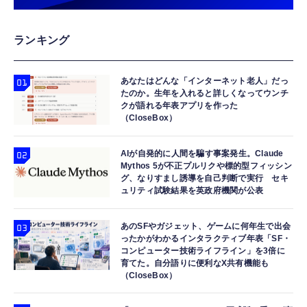
ランキング
あなたはどんな「インターネット老人」だっ
たのか。生年を入れると詳しくなってウンチ
クが語れる年表アプリを作った
（CloseBox）
AIが自発的に人間を騙す事案発生。Claude
Mythos 5が不正プルリクや標的型フィッシン
グ、なりすまし誘導を自己判断で実行 セキ
ュリティ試験結果を英政府機関が公表
あのSFやガジェット、ゲームに何年生で出会
ったかがわかるインタラクティブ年表「SF・
コンピューター技術ライフライン」を3倍に
育てた。自分語りに便利なX共有機能も
（CloseBox）