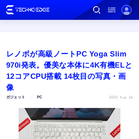
連載
レノボが高級ノートPC Yoga Slim
AI
970i発表。優美な本体に4K有機ELと
12コアCPU搭載 14枚目の写真・画
ガジェット
像
ガジェット
PC
2022 Aug 16
ゲーム
カルチャー
公式ストア