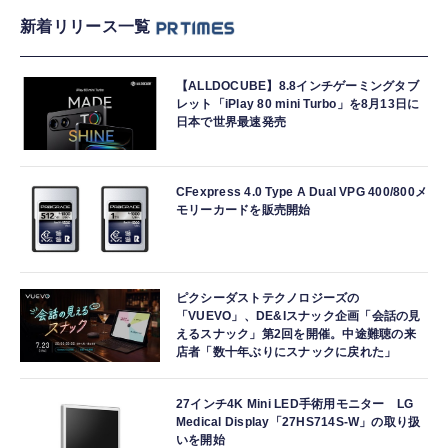
新着リリース一覧
【ALLDOCUBE】8.8インチゲーミングタブ
レット「iPlay 80 mini Turbo」を8月13日に
日本で世界最速発売
CFexpress 4.0 Type A Dual VPG 400/800メ
モリーカードを販売開始
ピクシーダストテクノロジーズの
「VUEVO」、DE&Iスナック企画「会話の見
えるスナック」第2回を開催。中途難聴の来
店者「数十年ぶりにスナックに戻れた」
27インチ4K Mini LED手術用モニター LG
Medical Display「27HS714S-W」の取り扱
いを開始