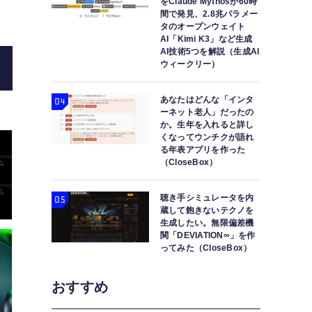
をClaude Mythosが60時
間で発見、2.8兆パラメー
タのオープンウェイト
AI「Kimi K3」など生成
AI技術5つを解説（生成AI
ウィークリー）
あなたはどんな「インタ
ーネット老人」だったの
か。生年を入れると詳し
くなってウンチクが語れ
る年表アプリを作った
（CloseBox）
聴き手シミュレータを内
蔵して飽きないテクノを
生成したい。無限偏差機
関「DEVIATION∞」を作
ってみた（CloseBox）
おすすめ