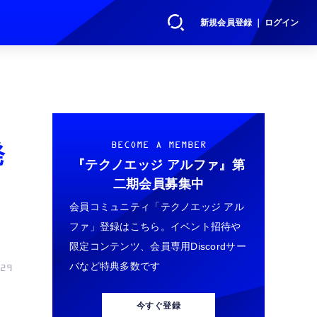
新規会員登録 ｜ ログイン
発
BECOME A MEMBER
『テクノエッジ アルファ』
第
二期会員募集中
会員コミュニティ「テクノエッジ アル
ファ」登録はこちら。イベント招待や
限定コンテンツ、会員専用Discordサー
バなど特典多数です
29
今すぐ登録