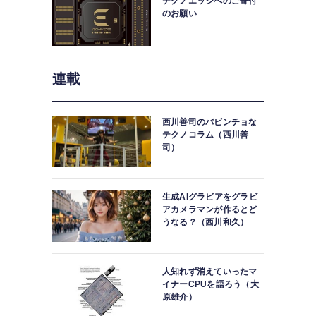
テクノエッジへのご寄付
のお願い
連載
西川善司のバビンチョな
テクノコラム（西川善
司）
生成AIグラビアをグラビ
アカメラマンが作るとど
うなる？（西川和久）
人知れず消えていったマ
イナーCPUを語ろう（大
原雄介）