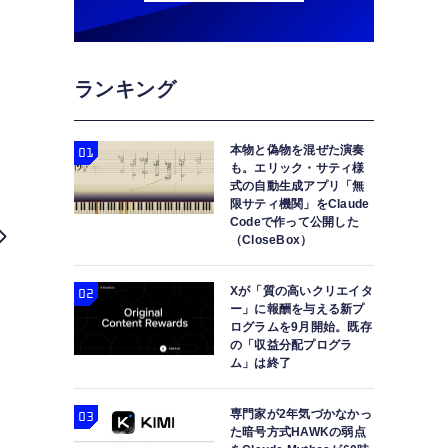
ランキング
本物と偽物を混ぜた演奏
も。エリック・サティ様
式の自動生成アプリ「無
限サティ機関」をClaude
Codeで作って公開した
（CloseBox）
Xが「質の高いクリエイタ
ー」に報酬を与える新プ
ログラムを9月開始。既存
の「収益分配プログラ
ム」は終了
専門家が2年気づかなかっ
た暗号方式HAWKの弱点
Razer初、薄型光学キーボードDeathStal