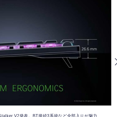
Stalker V2発表。BT接続3系統など全部入りが魅力