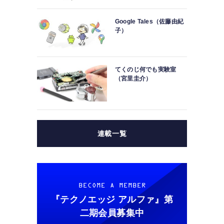
Google Tales（佐藤由紀
子）
てくのじ何でも実験室
（宮里圭介）
連載一覧
BECOME A MEMBER
『テクノエッジ アルファ』
第
二期会員募集中