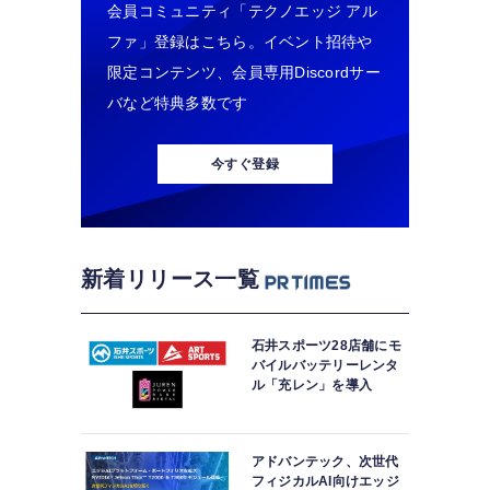
会員コミュニティ「テクノエッジ アル
ファ」登録はこちら。イベント招待や
限定コンテンツ、会員専用Discordサー
バなど特典多数です
今すぐ登録
新着リリース一覧
石井スポーツ28店舗にモ
バイルバッテリーレンタ
ル「充レン」を導入
アドバンテック、次世代
フィジカルAI向けエッジ