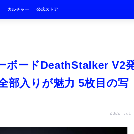
ム
カルチャー
公式ストア
ードDeathStalker V2
全部入りが魅力 5枚目の写
2022 Jul 