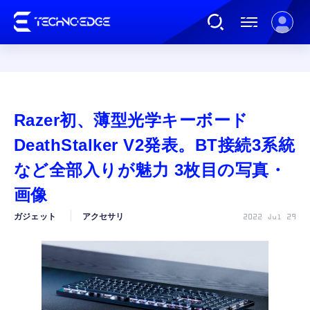
連載
Razer初、薄型光学キーボード
AI
DeathStalker V2発表。BT接続3系統
など全部入りが魅力 3枚目の写真・
ガジェット
画像
ガジェット
アクセサリ
2022 Jul 29
ゲーム
カルチャー
公式ストア