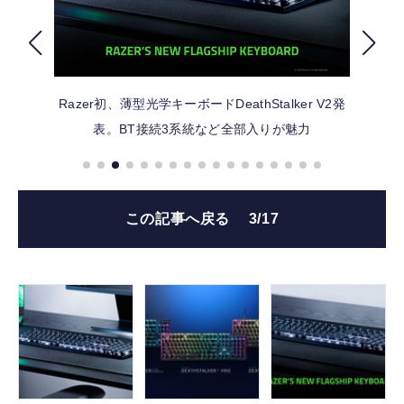
FOLLOW US
Razer初、薄型光学キーボードDeathStalker V2発
表。BT接続3系統など全部入りが魅力
この記事へ戻る
3/17