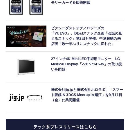
モリーカードを販売開始
ピクシーダストテクノロジーズの
「VUEVO」、DE&Iスナック企画「会話の見
えるスナック」第2回を開催。中途難聴の来
店者「数十年ぶりにスナックに戻れた」
27インチ4K Mini LED手術用モニター LG
Medical Display「27HS714S-W」の取り扱
いを開始
株式会社jig.jpと株式会社ホロラボ、「スマー
ト眼鏡 & 3DGS Meetup in 鯖江」を9月11日
（金）に共同開催
テック系プレスリリースはこちら