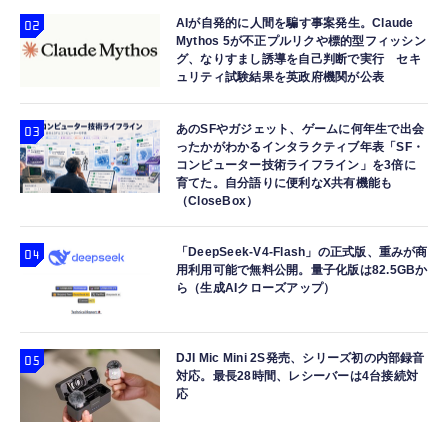
AIが自発的に人間を騙す事案発生。Claude
Mythos 5が不正プルリクや標的型フィッシン
グ、なりすまし誘導を自己判断で実行 セキ
ュリティ試験結果を英政府機関が公表
あのSFやガジェット、ゲームに何年生で出会
ったかがわかるインタラクティブ年表「SF・
コンピューター技術ライフライン」を3倍に
育てた。自分語りに便利なX共有機能も
（CloseBox）
「DeepSeek-V4-Flash」の正式版、重みが商
用利用可能で無料公開。量子化版は82.5GBか
ら（生成AIクローズアップ）
DJI Mic Mini 2S発売、シリーズ初の内部録音
対応。最長28時間、レシーバーは4台接続対
応