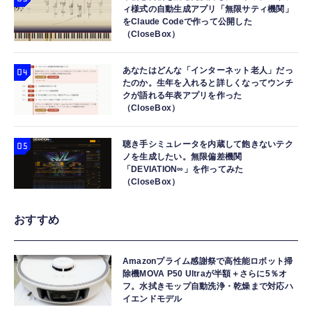
ィ様式の自動生成アプリ「無限サティ機関」
をClaude Codeで作って公開した
（CloseBox）
あなたはどんな「インターネット老人」だっ
たのか。生年を入れると詳しくなってウンチ
クが語れる年表アプリを作った
（CloseBox）
聴き手シミュレータを内蔵して飽きないテク
ノを生成したい。無限偏差機関
「DEVIATION∞」を作ってみた
（CloseBox）
おすすめ
Amazonプライム感謝祭で高性能ロボット掃
除機MOVA P50 Ultraが半額＋さらに5％オ
フ。水拭きモップ自動洗浄・乾燥まで対応ハ
イエンドモデル