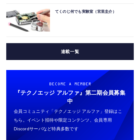
てくのじ何でも実験室（宮里圭介）
連載一覧
BECOME A MEMBER
『テクノエッジ アルファ』
第二期会員募集
中
会員コミュニティ「テクノエッジ アルファ」登録はこ
ちら。イベント招待や限定コンテンツ、会員専用
Discordサーバなど特典多数です