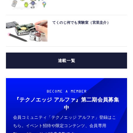
てくのじ何でも実験室（宮里圭介）
連載一覧
BECOME A MEMBER
『テクノエッジ アルファ』
第二期会員募集
中
会員コミュニティ「テクノエッジ アルファ」登録はこ
ちら。イベント招待や限定コンテンツ、会員専用