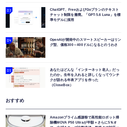
ChatGPT、FreeおよびGoプランのテキスト
チャット制限を撤廃。「GPT-5.6 Luna」を標
準モデルに採用
OpenAIが開発中のスマートスピーカーはリン
グ型、価格300～400ドルになるとのうわさ
あなたはどんな「インターネット老人」だっ
たのか。生年を入れると詳しくなってウンチ
クが語れる年表アプリを作った
（CloseBox）
おすすめ
Amazonプライム感謝祭で高性能ロボット掃
除機MOVA P50 Ultraが半額＋さらに5％オ