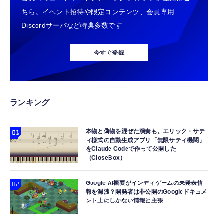
ちら。イベント招待や限定コンテンツ、会員専用
Discordサーバなど特典多数です
今すぐ登録
ランキング
本物と偽物を混ぜた演奏も。エリック・サテ
ィ様式の自動生成アプリ「無限サティ機関」
をClaude Codeで作って公開した
（CloseBox）
Google AI概要がインディゲームの未発表情
報を漏洩？開発者は非公開のGoogleドキュメ
ント上にしかない情報と主張