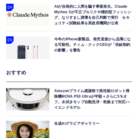
AIが自発的に人間を騙す事案発生。Claude
Mythos 5が不正プルリクや標的型フィッシン
グ、なりすまし誘導を自己判断で実行 セキ
ュリティ試験結果を英政府機関が公表
今年のiPhone新製品、発売直後から品薄にな
る可能性。ティム・クックCEOが「供給制約
の影響」を警告
おすすめ
Amazonプライム感謝祭で高性能ロボット掃
除機MOVA P50 Ultraが半額＋さらに5％オ
フ。水拭きモップ自動洗浄・乾燥まで対応ハ
イエンドモデル
生成AIグラビアギャラリー