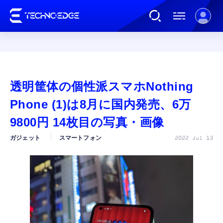
連載
透明筐体の個性派スマホNothing
AI
Phone (1)は8月に国内発売、6万
9800円 14枚目の写真・画像
ガジェット
ガジェット
スマートフォン
2022 Jul 13
ゲーム
カルチャー
公式ストア