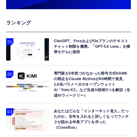
ランキング
ChatGPT、FreeおよびGoプランのテキスト
チャット制限を撤廃。「GPT-5.6 Luna」を標
準モデルに採用
専門家が2年気づかなかった暗号方式HAWK
の弱点をClaude Mythosが60時間で発見、
2.8兆パラメータのオープンウェイト
AI「Kimi K3」など生成AI技術5つを解説（生
成AIウィークリー）
あなたはどんな「インターネット老人」だっ
たのか。生年を入れると詳しくなってウンチ
クが語れる年表アプリを作った
（CloseBox）