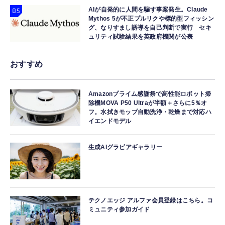
AIが自発的に人間を騙す事案発生。Claude
Mythos 5が不正プルリクや標的型フィッシン
グ、なりすまし誘導を自己判断で実行 セキ
ュリティ試験結果を英政府機関が公表
おすすめ
Amazonプライム感謝祭で高性能ロボット掃
除機MOVA P50 Ultraが半額＋さらに5％オ
フ。水拭きモップ自動洗浄・乾燥まで対応ハ
イエンドモデル
生成AIグラビアギャラリー
テクノエッジ アルファ会員登録はこちら。コ
ミュニティ参加ガイド