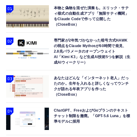
本物と偽物を混ぜた演奏も。エリック・サテ
ィ様式の自動生成アプリ「無限サティ機関」
をClaude Codeで作って公開した
（CloseBox）
専門家が2年気づかなかった暗号方式HAWK
の弱点をClaude Mythosが60時間で発見、
2.8兆パラメータのオープンウェイト
AI「Kimi K3」など生成AI技術5つを解説（生
成AIウィークリー）
あなたはどんな「インターネット老人」だっ
たのか。生年を入れると詳しくなってウンチ
クが語れる年表アプリを作った
（CloseBox）
ChatGPT、FreeおよびGoプランのテキスト
チャット制限を撤廃。「GPT-5.6 Luna」を標
準モデルに採用