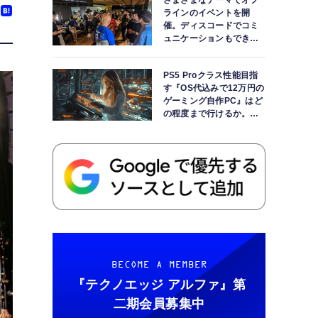
さまざまなテーマでオフ
ラインのイベントを開
催。ディスコードでコミ
ュニケーションもできま
す
PS5 Proクラス性能目指
す『OS代込みで12万円の
ゲーミング自作PC』はど
の程度まで行けるか。
【AI時代の自作PCワーク
ショップ】
BECOME A MEMBER
『テクノエッジ アルファ』
第
二期会員募集中