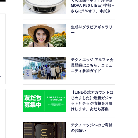
で高性能ロボット掃除機
MOVA P50 Ultraが半額＋
さらに5％オフ。水拭きモ
ップ自動洗浄・乾燥まで
対応ハイエンドモデル
生成AIグラビアギャラリ
ー
テクノエッジ アルファ会
員登録はこちら。コミュ
ニティ参加ガイド
【LINE公式アカウントは
じめました】最新ガジェ
ットとテック情報をお届
けします。友だち募集
中。
テクノエッジへのご寄付
のお願い