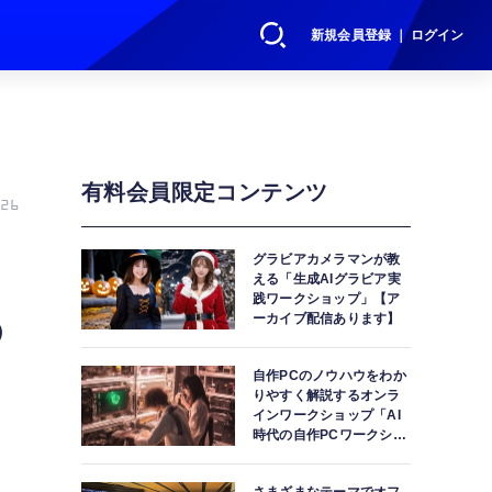
新規会員登録 ｜ ログイン
有料会員限定コンテンツ
26
）
グラビアカメラマンが教
える「生成AIグラビア実
践ワークショップ」【ア
の
ーカイブ配信あります】
自作PCのノウハウをわか
りやすく解説するオンラ
インワークショップ「AI
時代の自作PCワークショ
ップ」【アーカイブ配信
あります】