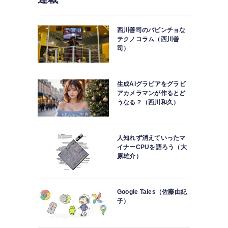
西川善司のバビンチョな
テクノコラム（西川善
司）
生成AIグラビアをグラビ
アカメラマンが作るとど
うなる？（西川和久）
人知れず消えていったマ
イナーCPUを語ろう（大
原雄介）
Google Tales（佐藤由紀
子）