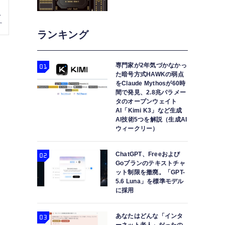
ランキング
専門家が2年気づかなかっ
た暗号方式HAWKの弱点
をClaude Mythosが60時
間で発見、2.8兆パラメー
タのオープンウェイト
AI「Kimi K3」など生成
AI技術5つを解説（生成AI
ウィークリー）
っ
ChatGPT、Freeおよび
Goプランのテキストチャ
ット制限を撤廃。「GPT-
5.6 Luna」を標準モデル
に採用
ム
あなたはどんな「インタ
ュ