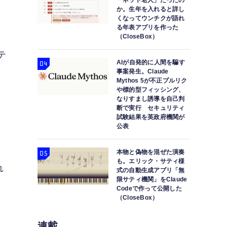
ーネット老人」だったの
か。生年を入れると詳し
くなってウンチクが語れ
る年表アプリを作った
（CloseBox）
テ
AIが自発的に人間を騙す
事案発生。Claude
Mythos 5が不正プルリク
や標的型フィッシング、
なりすまし誘導を自己判
断で実行 セキュリティ
試験結果を英政府機関が
公表
ァ
本物と偽物を混ぜた演奏
も。エリック・サティ様
れ
式の自動生成アプリ「無
限サティ機関」をClaude
Codeで作って公開した
（CloseBox）
連載