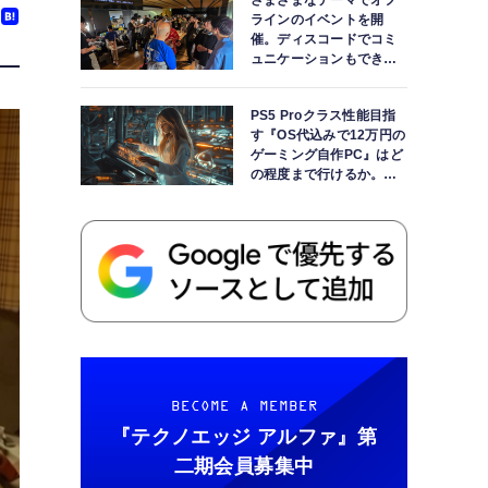
さまざまなテーマでオフ
ラインのイベントを開
催。ディスコードでコミ
ュニケーションもできま
す
PS5 Proクラス性能目指
す『OS代込みで12万円の
ゲーミング自作PC』はど
の程度まで行けるか。
【AI時代の自作PCワーク
ショップ】
BECOME A MEMBER
『テクノエッジ アルファ』
第
二期会員募集中