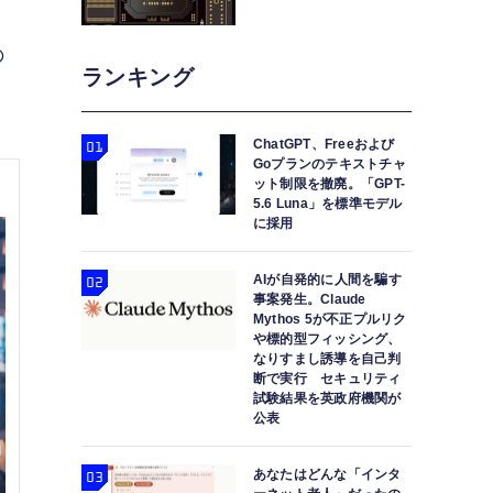
の
ランキング
ChatGPT、Freeおよび
Goプランのテキストチャ
ット制限を撤廃。「GPT-
5.6 Luna」を標準モデル
に採用
AIが自発的に人間を騙す
事案発生。Claude
Mythos 5が不正プルリク
や標的型フィッシング、
なりすまし誘導を自己判
断で実行 セキュリティ
試験結果を英政府機関が
公表
あなたはどんな「インタ