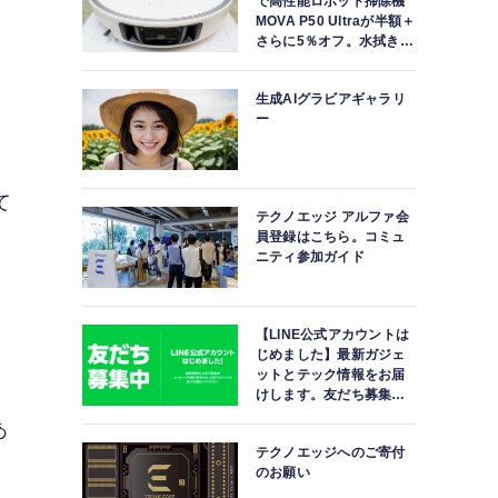
で高性能ロボット掃除機
MOVA P50 Ultraが半額＋
さらに5％オフ。水拭きモ
ップ自動洗浄・乾燥まで
対応ハイエンドモデル
生成AIグラビアギャラリ
ー
て
テクノエッジ アルファ会
員登録はこちら。コミュ
ニティ参加ガイド
【LINE公式アカウントは
じめました】最新ガジェ
ットとテック情報をお届
けします。友だち募集
中。
あ
テクノエッジへのご寄付
のお願い