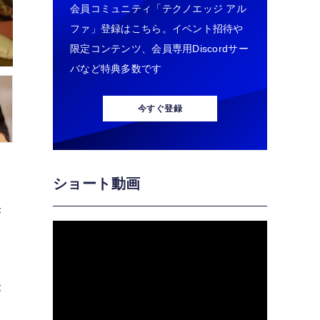
会員コミュニティ「テクノエッジ アル
ファ」登録はこちら。イベント招待や
限定コンテンツ、会員専用Discordサー
バなど特典多数です
今すぐ登録
ショート動画
と
き
が