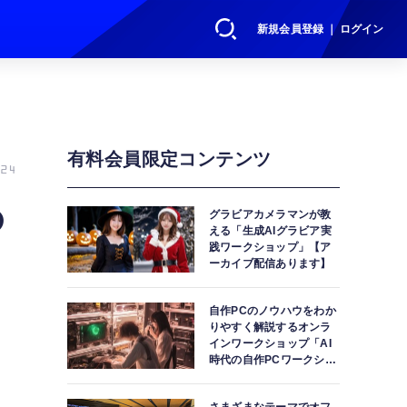
新規会員登録 ｜ ログイン
有料会員限定コンテンツ
24
の
グラビアカメラマンが教
える「生成AIグラビア実
践ワークショップ」【ア
ーカイブ配信あります】
自作PCのノウハウをわか
りやすく解説するオンラ
インワークショップ「AI
時代の自作PCワークショ
ップ」【アーカイブ配信
あります】