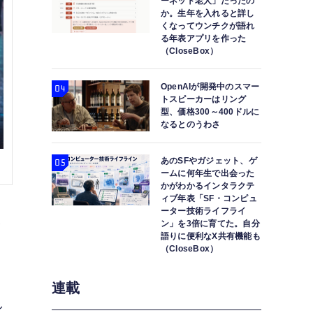
ーネット老人」だったの
か。生年を入れると詳し
くなってウンチクが語れ
る年表アプリを作った
（CloseBox）
OpenAIが開発中のスマー
トスピーカーはリング
型、価格300～400ドルに
なるとのうわさ
あのSFやガジェット、ゲ
ームに何年生で出会った
かがわかるインタラクテ
ィブ年表「SF・コンピュ
ーター技術ライフライ
ン」を3倍に育てた。自分
む
語りに便利なX共有機能も
（CloseBox）
連載
し