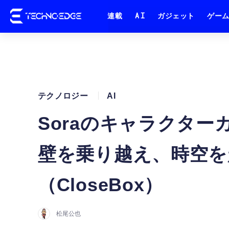
連載
AI
ガジェット
ゲー
テクノロジー
AI
Soraのキャラクタ
壁を乗り越え、時空を
（CloseBox）
松尾公也