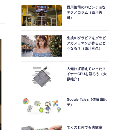
西川善司のバビンチョな
テクノコラム（西川善
司）
生成AIグラビアをグラビ
アカメラマンが作るとど
うなる？（西川和久）
人知れず消えていったマ
イナーCPUを語ろう（大
原雄介）
Google Tales（佐藤由紀
子）
てくのじ何でも実験室