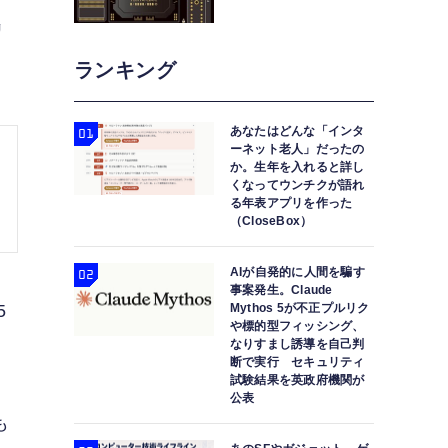
リ
ランキング
あなたはどんな「インタ
ーネット老人」だったの
か。生年を入れると詳し
くなってウンチクが語れ
る年表アプリを作った
（CloseBox）
AIが自発的に人間を騙す
事案発生。Claude
Mythos 5が不正プルリク
5
や標的型フィッシング、
なりすまし誘導を自己判
断で実行 セキュリティ
試験結果を英政府機関が
公表
も