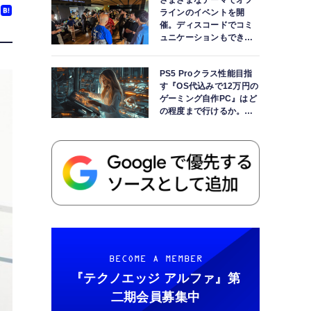
さまざまなテーマでオフ
ラインのイベントを開
催。ディスコードでコミ
ュニケーションもできま
す
PS5 Proクラス性能目指
す『OS代込みで12万円の
ゲーミング自作PC』はど
の程度まで行けるか。
【AI時代の自作PCワーク
ショップ】
BECOME A MEMBER
『テクノエッジ アルファ』
第
二期会員募集中