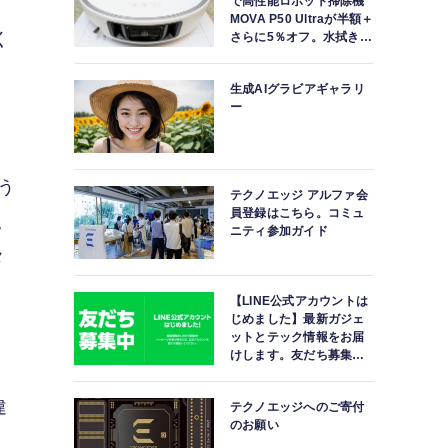
で高性能ロボット掃除機
MOVA P50 Ultraが半額＋
く
さらに5％オフ。水拭きモ
ップ自動洗浄・乾燥まで
対応ハイエンドモデル
生成AIグラビアギャラリ
ー
いう
テクノエッジ アルファ会
員登録はこちら。コミュ
記
ニティ参加ガイド
メ
【LINE公式アカウントは
じめました】最新ガジェ
ットとテック情報をお届
けします。友だち募集
中。
違
テクノエッジへのご寄付
のお願い
ジ