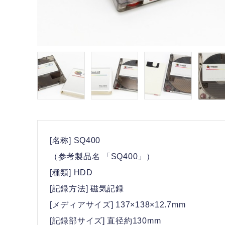
[名称] SQ400
（参考製品名 「SQ400」）
[種類] HDD
[記録方法] 磁気記録
[メディアサイズ] 137×138×12.7mm
[記録部サイズ] 直径約130mm