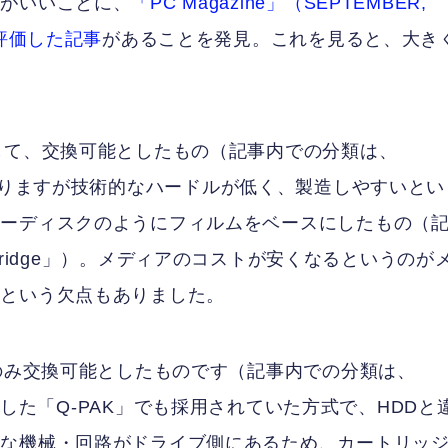
合がいいことに、
「PC Magazine」（SEPTEMBER,
を評価した記事
があることを発見。これを見ると、大き
。
して、交換可能としたもの（記事内での分類は、
格は高くなりますが技術的なハードルが低く、製造しやすいと
ピーディスクのようにフィルムをベースにしたもの（
e cartridge」）。メディアのコストが安くなるというのが
だという欠点もありました。
ーのみ交換可能としたものです（記事内での分類は、
）。以前紹介した「Q-PAK」でも採用されていた方式で、HDDと
要な機械・回路がドライブ側にあるため、カートリッ