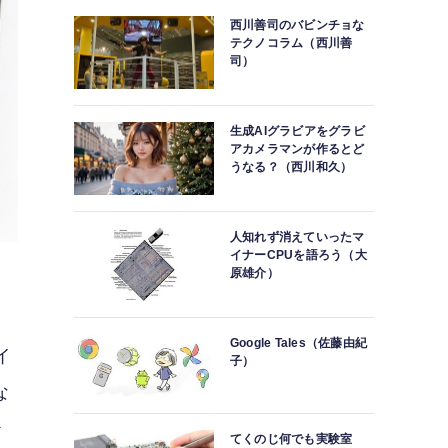
西川善司のバビンチョな
テクノコラム（西川善
司）
生成AIグラビアをグラビ
アカメラマンが作るとど
うなる？（西川和久）
人知れず消えていったマ
イナーCPUを語ろう（大
原雄介）
Google Tales（佐藤由紀
イ
子）
な
チ
てくのじ何でも実験室