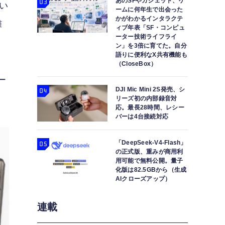
あのSFやガジェット、ゲ
おい
ームに何年生で出会った
かがわかるインタラクテ
難
ィブ年表「SF・コンピュ
ーター技術ライフライ
ン」を3倍に育てた。自分
語りに便利なX共有機能も
（CloseBox）
ー
DJI Mic Mini 2S発売、シ
リーズ初の内部録音対
応。最長28時間、レシー
バーは4台接続対応
「DeepSeek-V4-Flash」
の正式版、重みが商用利
用可能で無料公開。量子
化版は82.5GBから（生成
AIクローズアップ）
連載