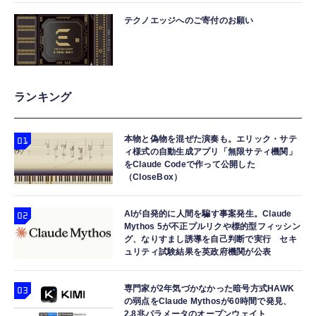
テクノエッジへのご寄付のお願い
ランキング
本物と偽物を混ぜた演奏も。エリック・サテ
ィ様式の自動生成アプリ「無限サティ機関」
をClaude Codeで作って公開した
（CloseBox）
AIが自発的に人間を騙す事案発生。Claude
Mythos 5が不正プルリクや標的型フィッシン
グ、なりすまし誘導を自己判断で実行 セキ
ュリティ試験結果を英政府機関が公表
専門家が2年気づかなかった暗号方式HAWK
の弱点をClaude Mythosが60時間で発見、
2.8兆パラメータのオープンウェイト