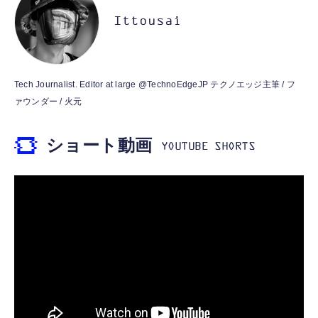
M10GD AIペット（コミュニケーションロボ
MFi認証 【ハイレゾ音質】 内蔵DAC 遅延な
ット）
Ittousai
し 48ビット/96KHz 音量調節対応
￥53,900
￥999
霊界コミュニケーションロボット BAKETAN
【HIFI音質】iphone イヤホンジャック ライ
Tech Journalist. Editor at large @TechnoEdgeJP テクノエッジ主筆 / フ
WARASHI ばけたん ワラシ 桃 MOMO
トニング イヤホン 変換 MFI認証 4極 内蔵
ァウンダー / 火元
DAC 遅延なし 音量調節/音楽
￥5,400
￥999
ショート動画
【ペットロボット 】lopeto AI robot チャー
寝ホン 睡眠用イヤホン 寝ながら 痛くない 超
ジングベース付き ロペット 充電ベース付き
軽量2.8g ASMR推薦 ワイヤレス
感情成長型 AI搭載 ペットロボット コミュニ
Bluetooth6.1 柔軟性高 安眠 仕事 ブルー
ケーションロボット 性格育成 会話 ジェスチ
￥55,782
ャー認識 タッチセンサー ペット級ファー あ
￥2,682
たたかな触り心地 着せ替え可能 アプリ連携
Gemini