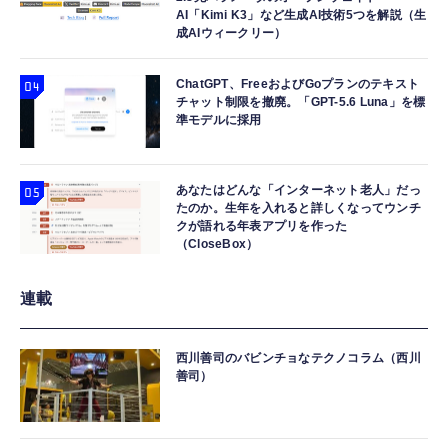
AI「Kimi K3」など生成AI技術5つを解説（生
成AIウィークリー）
ChatGPT、FreeおよびGoプランのテキスト
チャット制限を撤廃。「GPT-5.6 Luna」を標
準モデルに採用
あなたはどんな「インターネット老人」だっ
たのか。生年を入れると詳しくなってウンチ
クが語れる年表アプリを作った
（CloseBox）
連載
西川善司のバビンチョなテクノコラム（西川
善司）