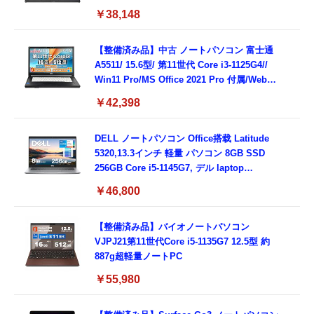
載/Webカメラ/Wifi・Bluetooth・HDMI・
￥38,148
Type-C/360度回転対応/有線静音マウス付
属/180日保証(タッチスクリーン/メモリ
8GB,SSD256GB)
【整備済み品】中古 ノートパソコン 富士通
A5511/ 15.6型/ 第11世代 Core i3-1125G4//
Win11 Pro/MS Office 2021 Pro 付属/Webカ
メラ/DVD/豊富な接続端子 (HDMI, VGA, USB
￥42,398
3.0)/ 有線静音マウス付属/ 180日保証（メモリ
16GB,SSD512GB）
DELL ノートパソコン Office搭载 Latitude
5320,13.3インチ 軽量 パソコン 8GB SSD
256GB Core i5-1145G7, デル laptop
windows 11,中古 ノートPC 日本語キーボー
￥46,800
ド付き (整備済み品)
【整備済み品】バイオノートパソコン
VJPJ21第11世代Core i5-1135G7 12.5型 約
887g超軽量ノートPC
￥55,980