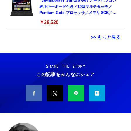
【整備済み品】Surface Go3 ノートパソコン
純正キーボード付き／10型マルチタッチ／
Pentium Gold プロセッサ／メモリ 8GB／
SSD 128GB／Windows11 Office／WiFi-6
￥38,520
Bluetooth5.0／USB-C／1080p顔認証カメラ
>> もっと見る
Grithope イヤホン タイプC【2026新モデル
霊界コミュニケーションロボット BAKETAN
耐久性】 有線イヤホン マイク付き HiFi音質
WARASHI ばけたん ワラシ 改 KAI
ノイズ低減 重低音 遅延なし
SHARE THE STORY
￥5,400
この記事をみんなにシェア
￥949
CASIO Moflin(モフリン）シルバー PE-
タイプc 寝ホンイヤホン 寝ホン type-c 有線
M10SR AIペット（コミュニケーションロボッ
睡眠用イヤホン 【音質強化バージョン
ト）
iPhone 15/16/17対応】横向きに寝ると耳が圧
迫されない ソフトシリコンで柔らかい 超軽量
￥53,900
￥2,199
超小型 外部ノイズ遮断 音質良い リモコン マ
イク付き 安眠 仕事 勉強 通勤通学最適（黑-
CASIO Moflin(モフリン）ゴールドPE-
typec）
Lightning to 3.5mm イヤホンジャック 変換