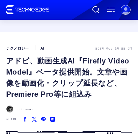
連載
テクノロジー
AI
2024 Oct 14 22:09
アドビ、動画生成AI『Firefly Video
AI
Model』ベータ提供開始。文章や画
ガジェット
像を動画化・クリップ延長など、
Premiere Pro等に組込み
ゲーム
Ittousai
カルチャー
SHARE
公式ストア