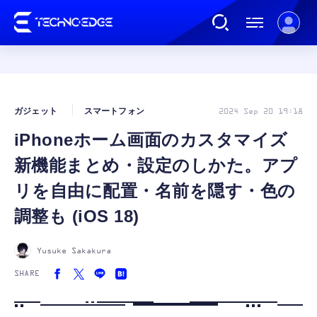
連載
ガジェット
スマートフォン
2024 Sep 20 19:18
iPhoneホーム画面のカスタマイズ
AI
新機能まとめ・設定のしかた。アプ
ガジェット
リを自由に配置・名前を隠す・色の
調整も (iOS 18)
ゲーム
Yusuke Sakakura
カルチャー
SHARE
公式ストア