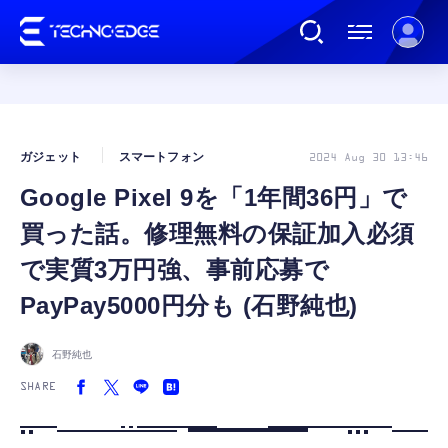
連載
ガジェット
スマートフォン
2024 Aug 30 13:46
Google Pixel 9を「1年間36円」で
AI
買った話。修理無料の保証加入必須
ガジェット
で実質3万円強、事前応募で
PayPay5000円分も (石野純也)
ゲーム
石野純也
カルチャー
SHARE
公式ストア