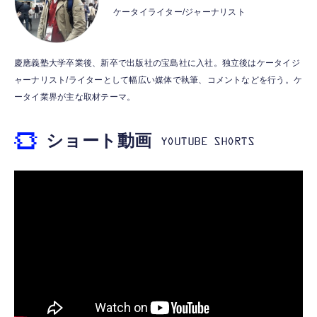
プレイヤー
用 折りたたみ式プラグ しろちゃん 【
PVC&ABS製 塗装済み可動フィギュア
ケータイライター/ジャーナリスト
iPhone16 15 等対応】 EC-AC6920WF
￥7,980
￥1,058
￥9,900
Amazon Fire TV Stick 4K Plus | 映画館のよ
USB Type Cケーブル【1m+1m+2m+2m/4
TAMASHII NATIONS 超合金魂 超電磁ロボ コ
慶應義塾大学卒業後、新卒で出版社の宝島社に入社。独立後はケータイジ
うな4K体験 | ストリーミングメディアプレイ
本】タイプc ケーブル PD対応 60W急速充
ン・バトラーV GX-121 コン・バトラーV6 約
ャーナリスト/ライターとして幅広い媒体で執筆、コメントなどを行う。ケ
ヤー
電】データ転送 断線防止 高耐久ナイロン
260mm ABS&ダイキャスト&PVC製 塗装済み
ータイ業界が主な取材テーマ。
iPhone 17/iPhone 16 /iPhone 15 /
可動フィギュア
￥9,980
￥749
￥49,450
MacBook、iPad Pro/Air、Galaxy、Sony、
Pixel Type C機種対応
ショート動画
Amazon Echo Dot (エコードット) 第5世代 -
エレコム 充電器 40W 2ポート Type-C USB
TAMASHII NATIONS S.H.フィギュアーツ
Alexa、センサー搭載、鮮やかなサウンド｜チ
PD対応 PPS対応 GaN II採用 折りたたみ式プ
ELDEN RING 指痕爛れのヴァイク（再販版）
ャコール
ラグ ホワイト EC-AC10640WH
約160mm PVC&ABS製 塗装済み可動フィギ
ュア
￥7,480
￥1,790
￥9,918