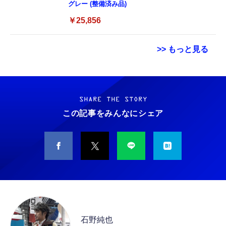
グレー (整備済み品)
￥25,856
>> もっと見る
【New】Amazon Fire TV Stick HD | 手軽に
【ダウンロード版】契約事務手数料が無料に
TAMASHII NATIONS S.H.フィギュアーツ
ストリーミングをはじめよう | ストリーミン
なるmineoエントリーパッケージ
ONE PIECE シャンクス -マリンフォード頂上
グメディアプレイヤー
docomo/au/SoftBankの3回線が選べる格安
決戦- 約165mm PVC&ABS&布製 塗装済み可
SHARE THE STORY
SIMカード【Amazon.co.jp限定】
動フィギュア
この記事をみんなにシェア
￥6,980
￥100
￥9,900
【New】Amazon Fire TV Stick HD | 手軽に
【DL版】【初期費用3,300円が無料 ※1契約者
TAMASHII NATIONS S.H.フィギュアーツ 機
ストリーミングをはじめよう | ストリーミン
2回線/年に限り】IIJmioえらべるSIMカード
動戦士ガンダムSEED DESTINY キラ・ヤマ
グメディアプレイヤー
エントリーパッケージ 月額利用(音声
ト(オーブ連合首長国パイロットスーツVer．)
SIM/SMS)[ドコモ・au回線]・(データ/eSIM/
約140mm PVC&ABS製 塗装済み可動フィギ
￥6,980
￥290
￥9,900
プリペイド)[ドコモ回線]IM-B327
ュア
Amazon Fire TV Stick 4K Select | 4Kの高画
エレコム 充電器 Type-C USB-C 20W USB PD
TAMASHII NATIONS S.H.フィギュアーツ
質ストリーミング | ストリーミングメディア
対応 ケーブル一体型 1.5m PSE認証品 GaN採
HUNTER×HUNTER クロロ 約155mm
石野純也