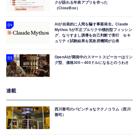
クが語れる年表アプリを作った
（CloseBox）
AIが自発的に人間を騙す事案発生。Claude
Mythos 5が不正プルリクや標的型フィッシン
グ、なりすまし誘導を自己判断で実行 セキ
ュリティ試験結果を英政府機関が公表
OpenAIが開発中のスマートスピーカーはリン
グ型、価格300～400ドルになるとのうわさ
連載
西川善司のバビンチョなテクノコラム（西川
善司）