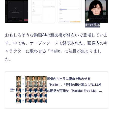
おもしろそうな動画AIの新技術が相次いで登場していま
す。中でも、オープンソースで発表された、画像内のキ
ャラクターに歌わせる「Hallo」に注目が集まりまし
た。
画像内キャラに楽曲を歌わせる
「Hallo」、“行列の掛け算なし”にLLM
の開発が可能な「MatMul-Free LM」な
ど重要論文5本を解説（生成AIウィーク
リー） | テクノエッジ TechnoEdge