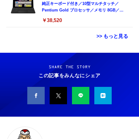
純正キーボード付き／10型マルチタッチ／
Pentium Gold プロセッサ／メモリ 8GB／
SSD 128GB／Windows11 Office／WiFi-6
￥38,520
Bluetooth5.0／USB-C／1080p顔認証カメラ
>> もっと見る
Grithope イヤホン タイプC【2026新モデル
霊界コミュニケーションロボット BAKETAN
耐久性】 有線イヤホン マイク付き HiFi音質
WARASHI ばけたん ワラシ 改 KAI
ノイズ低減 重低音 遅延なし
SHARE THE STORY
￥5,400
この記事をみんなにシェア
￥949
CASIO Moflin(モフリン）シルバー PE-
タイプc 寝ホンイヤホン 寝ホン type-c 有線
M10SR AIペット（コミュニケーションロボッ
睡眠用イヤホン 【音質強化バージョン
ト）
iPhone 15/16/17対応】横向きに寝ると耳が圧
迫されない ソフトシリコンで柔らかい 超軽量
￥53,900
￥2,199
超小型 外部ノイズ遮断 音質良い リモコン マ
イク付き 安眠 仕事 勉強 通勤通学最適（黑-
CASIO Moflin(モフリン）ゴールドPE-
typec）
Lightning to 3.5mm イヤホンジャック 変換
M10GD AIペット（コミュニケーションロボ
MFi認証 【ハイレゾ音質】 内蔵DAC 遅延な