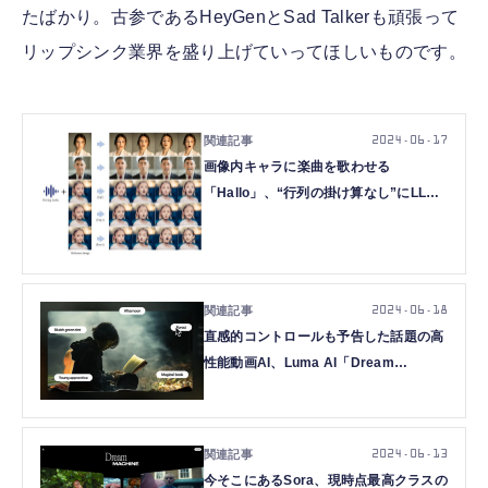
たばかり。古参であるHeyGenとSad Talkerも頑張って
リップシンク業界を盛り上げていってほしいものです。
2024.06.17
画像内キャラに楽曲を歌わせる
「Hallo」、“行列の掛け算なし”にLLM
の開発が可能な「MatMul-Free LM」な
ど重要論文5本を解説（生成AIウィーク
リー）
2024.06.18
直感的コントロールも予告した話題の高
性能動画AI、Luma AI「Dream
Machine」、10秒以上の動画生成が可能
になったので試してみた（CloseBox）
2024.06.13
今そこにあるSora、現時点最高クラスの