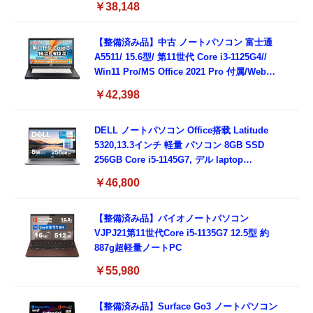
￥38,148
Type-C/360度回転対応/有線静音マウス付
属/180日保証(タッチスクリーン/メモリ
8GB,SSD256GB)
【整備済み品】中古 ノートパソコン 富士通
A5511/ 15.6型/ 第11世代 Core i3-1125G4//
Win11 Pro/MS Office 2021 Pro 付属/Webカ
メラ/DVD/豊富な接続端子 (HDMI, VGA, USB
￥42,398
3.0)/ 有線静音マウス付属/ 180日保証（メモリ
16GB,SSD512GB）
DELL ノートパソコン Office搭载 Latitude
5320,13.3インチ 軽量 パソコン 8GB SSD
256GB Core i5-1145G7, デル laptop
windows 11,中古 ノートPC 日本語キーボー
￥46,800
ド付き (整備済み品)
【整備済み品】バイオノートパソコン
VJPJ21第11世代Core i5-1135G7 12.5型 約
887g超軽量ノートPC
￥55,980
【整備済み品】Surface Go3 ノートパソコン