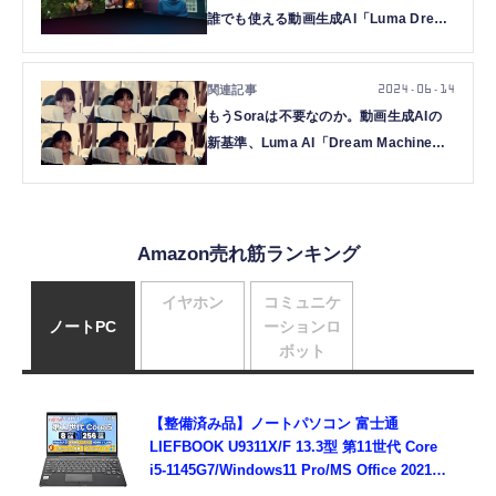
誰でも使える動画生成AI「Luma Dream
Machine」が人気すぎて数時間の待ち行
列（CloseBox）
2024.06.14
もうSoraは不要なのか。動画生成AIの
新基準、Luma AI「Dream Machine」
をサブスクしてわかった「ハリー・ポッ
ターに出てくるような魔法」の使いこな
し術（CloseBox）
Amazon売れ筋ランキング
イヤホン
コミュニケ
ノートPC
ーションロ
ボット
【整備済み品】ノートパソコン 富士通
LIEFBOOK U9311X/F 13.3型 第11世代 Core
i5-1145G7/Windows11 Pro/MS Office 2021搭
載/Webカメラ/Wifi・Bluetooth・HDMI・