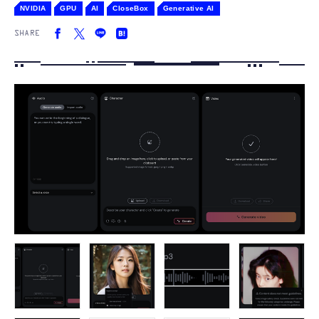
NVIDIA
GPU
AI
CloseBox
Generative AI
SHARE
FOLLOW US