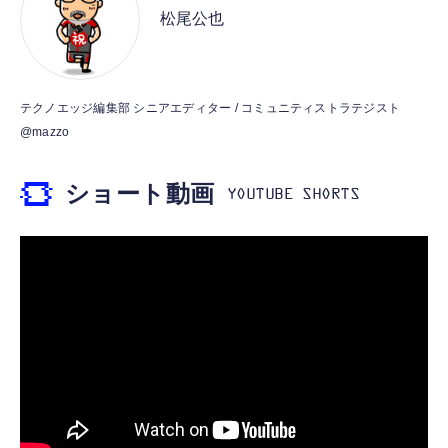
ット）
松尾公也
し 48ビット/96KHz 音量調節対応
￥53,900
￥999
霊界コミュニケーションロボット BAKETAN
【HIFI音質】iphone イヤホンジャック ライ
テクノエッジ編集部 シニアエディター / コミュニティストラテジスト
WARASHI ばけたん ワラシ 桃 MOMO
トニング イヤホン 変換 MFI認証 4極 内蔵
@mazzo
DAC 遅延なし 音量調節/音楽
￥5,400
￥999
ショート動画
【ペットロボット 】lopeto AI robot チャー
寝ホン 睡眠用イヤホン 寝ながら 痛くない 超
ジングベース付き ロペット 充電ベース付き
軽量2.8g ASMR推薦 ワイヤレス
感情成長型 AI搭載 ペットロボット コミュニ
Bluetooth6.1 柔軟性高 安眠 仕事 ブルー
ケーションロボット 性格育成 会話 ジェスチ
￥55,782
ャー認識 タッチセンサー ペット級ファー あ
￥2,682
たたかな触り心地 着せ替え可能 アプリ連携
Gemini