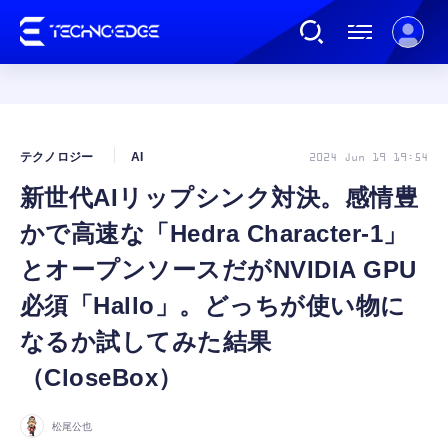
連載
テクノロジー
AI
2024 Jun 19 19:54
新世代AIリップシンク対決。感情豊
AI
かで高速な「Hedra Character-1」
ガジェット
とオープンソースだがNVIDIA GPU
必須「Hallo」。どっちが使い物に
ゲーム
なるか試してみた結果
（CloseBox）
カルチャー
松尾公也
公式ストア