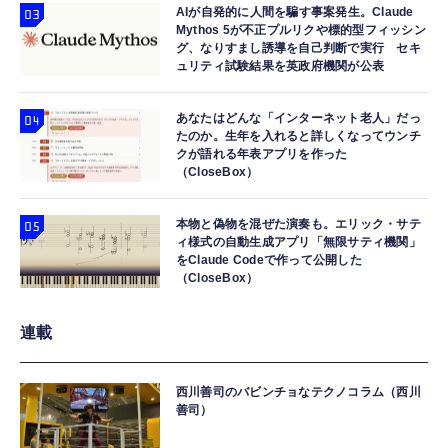
AIが自発的に人間を騙す事案発生。Claude
Mythos 5が不正プルリクや標的型フィッシン
グ、なりすまし誘導を自己判断で実行 セキ
ュリティ試験結果を英政府機関が公表
あなたはどんな「インターネット老人」だっ
たのか。生年を入れると詳しくなってウンチ
クが語れる年表アプリを作った
（CloseBox）
本物と偽物を混ぜた演奏も。エリック・サテ
ィ様式の自動生成アプリ「無限サティ機関」
をClaude Codeで作って公開した
（CloseBox）
連載
西川善司のバビンチョなテクノコラム（西川
善司）