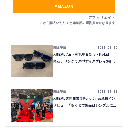
AMAZON
2023.08.10
XREAL Air・VITURE One・Rokid
Max。サングラス型ディスプレイ3種を
「外付け機器」視点で比べる（西田宗千
佳）
2023.11.21
XREAL共同創業者Peng Jin氏単独イン
タビュー「あくまで製品はシンプルに。
しかしARの未来も追いかける」（西田
宗千佳）