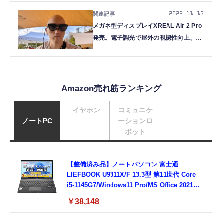
2023.11.17
メガネ型ディスプレイXREAL Air 2 Pro
発売。電子調光で屋外の視認性向上、実
機で分かったAir 2との違いと選び方
Amazon売れ筋ランキング
イヤホン
コミュニケ
ノートPC
ーションロ
ボット
【整備済み品】ノートパソコン 富士通
LIEFBOOK U9311X/F 13.3型 第11世代 Core
i5-1145G7/Windows11 Pro/MS Office 2021搭
載/Webカメラ/Wifi・Bluetooth・HDMI・
￥38,148
Type-C/360度回転対応/有線静音マウス付
属/180日保証(タッチスクリーン/メモリ