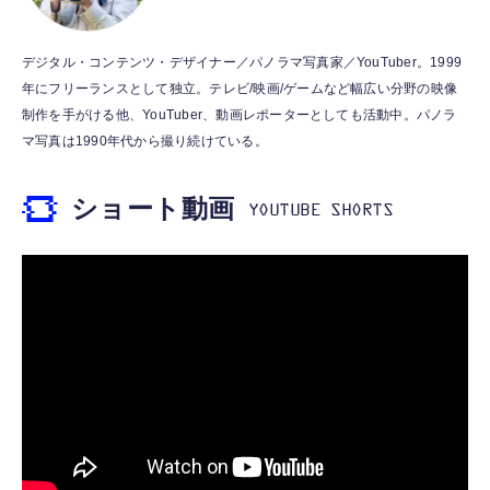
￥999
霊界コミュニケーションロボット BAKETAN
【HIFI音質】iphone イヤホンジャック ライ
デジタル・コンテンツ・デザイナー／パノラマ写真家／YouTuber。1999
WARASHI ばけたん ワラシ 桃 MOMO
トニング イヤホン 変換 MFI認証 4極 内蔵
年にフリーランスとして独立。テレビ/映画/ゲームなど幅広い分野の映像
DAC 遅延なし 音量調節/音楽
￥5,400
制作を手がける他、YouTuber、動画レポーターとしても活動中。パノラ
￥999
マ写真は1990年代から撮り続けている。
【ペットロボット 】lopeto AI robot チャー
寝ホン 睡眠用イヤホン 寝ながら 痛くない 超
ジングベース付き ロペット 充電ベース付き
ショート動画
軽量2.8g ASMR推薦 ワイヤレス
感情成長型 AI搭載 ペットロボット コミュニ
Bluetooth6.1 柔軟性高 安眠 仕事 ブルー
ケーションロボット 性格育成 会話 ジェスチ
￥55,782
ャー認識 タッチセンサー ペット級ファー あ
￥2,682
たたかな触り心地 着せ替え可能 アプリ連携
Gemini