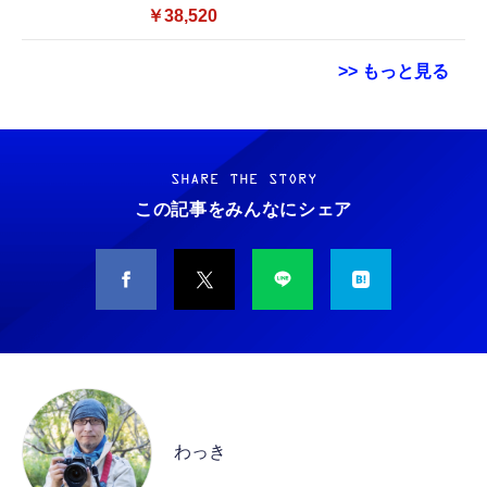
SSD 128GB／Windows11 Office／WiFi-6
￥38,520
Bluetooth5.0／USB-C／1080p顔認証カメラ
>> もっと見る
Grithope イヤホン タイプC【2026新モデル
霊界コミュニケーションロボット BAKETAN
耐久性】 有線イヤホン マイク付き HiFi音質
WARASHI ばけたん ワラシ 改 KAI
ノイズ低減 重低音 遅延なし
SHARE THE STORY
￥5,400
この記事をみんなにシェア
￥949
CASIO Moflin(モフリン）シルバー PE-
タイプc 寝ホンイヤホン 寝ホン type-c 有線
M10SR AIペット（コミュニケーションロボッ
睡眠用イヤホン 【音質強化バージョン
ト）
iPhone 15/16/17対応】横向きに寝ると耳が圧
迫されない ソフトシリコンで柔らかい 超軽量
￥53,900
￥2,199
超小型 外部ノイズ遮断 音質良い リモコン マ
イク付き 安眠 仕事 勉強 通勤通学最適（黑-
CASIO Moflin(モフリン）ゴールドPE-
typec）
Lightning to 3.5mm イヤホンジャック 変換
M10GD AIペット（コミュニケーションロボ
MFi認証 【ハイレゾ音質】 内蔵DAC 遅延な
ット）
わっき
し 48ビット/96KHz 音量調節対応
￥53,900