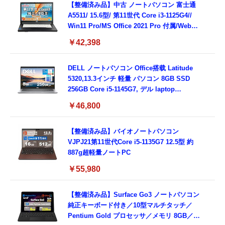
8GB,SSD256GB)
【整備済み品】中古 ノートパソコン 富士通
A5511/ 15.6型/ 第11世代 Core i3-1125G4//
Win11 Pro/MS Office 2021 Pro 付属/Webカ
メラ/DVD/豊富な接続端子 (HDMI, VGA, USB
￥42,398
3.0)/ 有線静音マウス付属/ 180日保証（メモリ
16GB,SSD512GB）
DELL ノートパソコン Office搭载 Latitude
5320,13.3インチ 軽量 パソコン 8GB SSD
256GB Core i5-1145G7, デル laptop
windows 11,中古 ノートPC 日本語キーボー
￥46,800
ド付き (整備済み品)
【整備済み品】バイオノートパソコン
VJPJ21第11世代Core i5-1135G7 12.5型 約
887g超軽量ノートPC
￥55,980
【整備済み品】Surface Go3 ノートパソコン
純正キーボード付き／10型マルチタッチ／
Pentium Gold プロセッサ／メモリ 8GB／