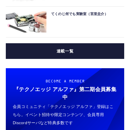
てくのじ何でも実験室（宮里圭介）
連載一覧
BECOME A MEMBER
『テクノエッジ アルファ』
第二期会員募集
中
会員コミュニティ「テクノエッジ アルファ」登録はこ
ちら。イベント招待や限定コンテンツ、会員専用
Discordサーバなど特典多数です