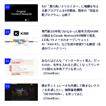
Xが「質の高いクリエイター」に報酬を与え
る新プログラムを9月開始。既存の「収益分
配プログラム」は終了
専門家が2年気づかなかった暗号方式HAWK
の弱点をClaude Mythosが60時間で発見、
2.8兆パラメータのオープンウェイト
AI「Kimi K3」など生成AI技術5つを解説（生
成AIウィークリー）
あなたはどんな「インターネット老人」だっ
たのか。生年を入れると詳しくなってウンチ
クが語れる年表アプリを作った
（CloseBox）
聴き手シミュレータを内蔵して飽きないテク
ノを生成したい。無限偏差機関
「DEVIATION∞」を作ってみた
（CloseBox）