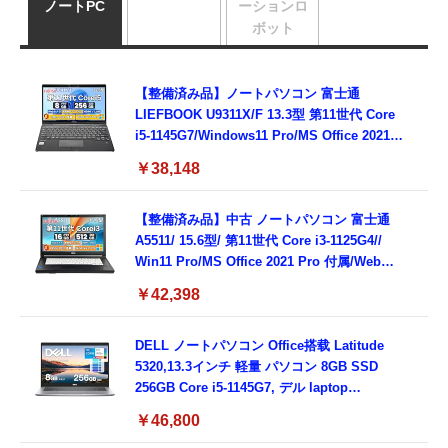
ノートPC
ーションロ
ボット
【整備済み品】ノートパソコン 富士通
LIEFBOOK U9311X/F 13.3型 第11世代 Core
i5-1145G7/Windows11 Pro/MS Office 2021搭
載/Webカメラ/Wifi・Bluetooth・HDMI・
￥38,148
Type-C/360度回転対応/有線静音マウス付
属/180日保証(タッチスクリーン/メモリ
8GB,SSD256GB)
【整備済み品】中古 ノートパソコン 富士通
A5511/ 15.6型/ 第11世代 Core i3-1125G4//
Win11 Pro/MS Office 2021 Pro 付属/Webカ
メラ/DVD/豊富な接続端子 (HDMI, VGA, USB
￥42,398
3.0)/ 有線静音マウス付属/ 180日保証（メモリ
16GB,SSD512GB）
DELL ノートパソコン Office搭载 Latitude
5320,13.3インチ 軽量 パソコン 8GB SSD
256GB Core i5-1145G7, デル laptop
windows 11,中古 ノートPC 日本語キーボー
￥46,800
ド付き (整備済み品)