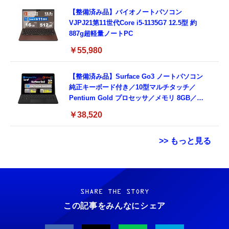
【整備済み品】バイオノートパソコン
VJPJ21第11世代Core i5-1135G7 12.5型 約
887g超軽量ノートPC
￥55,980
【整備済み品】Surface Go3 ノートパソコン
純正キーボード付き／10型マルチタッチ／
Pentium Gold プロセッサ／メモリ 8GB／
SSD 128GB／Windows11 Office／WiFi-6
￥38,520
Bluetooth5.0／USB-C／1080p顔認証カメラ
>> もっと見る
Grithope イヤホン タイプC【2026新モデル
霊界コミュニケーションロボット BAKETAN
耐久性】 有線イヤホン マイク付き HiFi音質
WARASHI ばけたん ワラシ 改 KAI
ノイズ低減 重低音 遅延なし
SHARE THE STORY
￥5,400
この記事をみんなにシェア
￥949