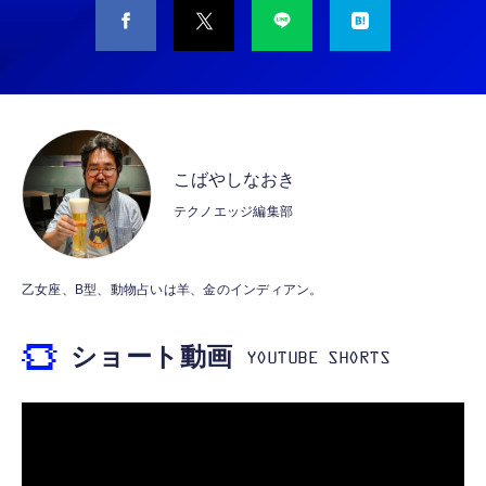
CASIO Moflin(モフリン）シルバー PE-
タイプc 寝ホンイヤホン 寝ホン type-c 有線
M10SR AIペット（コミュニケーションロボッ
睡眠用イヤホン 【音質強化バージョン
ト）
iPhone 15/16/17対応】横向きに寝ると耳が圧
迫されない ソフトシリコンで柔らかい 超軽量
￥53,900
￥2,199
超小型 外部ノイズ遮断 音質良い リモコン マ
イク付き 安眠 仕事 勉強 通勤通学最適（黑-
CASIO Moflin(モフリン）ゴールドPE-
typec）
Lightning to 3.5mm イヤホンジャック 変換
M10GD AIペット（コミュニケーションロボ
MFi認証 【ハイレゾ音質】 内蔵DAC 遅延な
こばやしなおき
ット）
し 48ビット/96KHz 音量調節対応
テクノエッジ編集部
￥53,900
￥999
霊界コミュニケーションロボット BAKETAN
【HIFI音質】iphone イヤホンジャック ライ
乙女座、B型、動物占いは羊、金のインディアン。
WARASHI ばけたん ワラシ 桃 MOMO
トニング イヤホン 変換 MFI認証 4極 内蔵
DAC 遅延なし 音量調節/音楽
￥5,400
ショート動画
￥999
【ペットロボット 】lopeto AI robot チャー
寝ホン 睡眠用イヤホン 寝ながら 痛くない 超
ジングベース付き ロペット 充電ベース付き
軽量2.8g ASMR推薦 ワイヤレス
感情成長型 AI搭載 ペットロボット コミュニ
Bluetooth6.1 柔軟性高 安眠 仕事 ブルー
ケーションロボット 性格育成 会話 ジェスチ
￥55,782