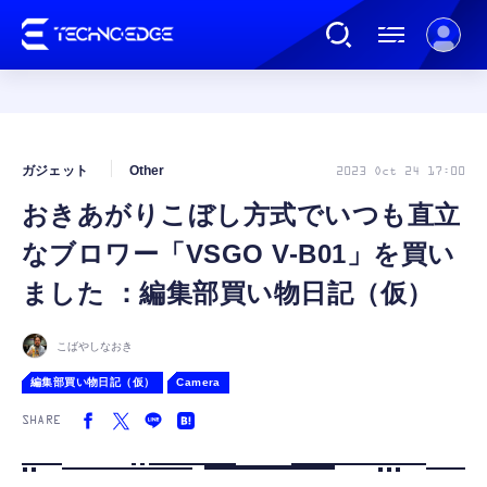
連載
ガジェット
Other
2023 Oct 24 17:00
おきあがりこぼし方式でいつも直立
AI
なブロワー「VSGO V-B01」を買い
ガジェット
ました ：編集部買い物日記（仮）
ゲーム
こばやしなおき
編集部買い物日記（仮）
Camera
カルチャー
SHARE
公式ストア