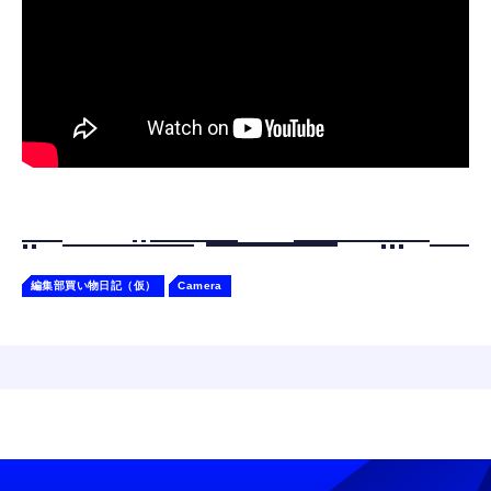
ャー認識 タッチセンサー ペット級ファー あ
￥2,682
たたかな触り心地 着せ替え可能 アプリ連携
Gemini
編集部買い物日記（仮）
Camera