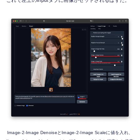
これで左上のInputタブに画像がセットされるはずだ。
Image-2-Image DenoiseとImage-2-Image Scaleに値を入れ、