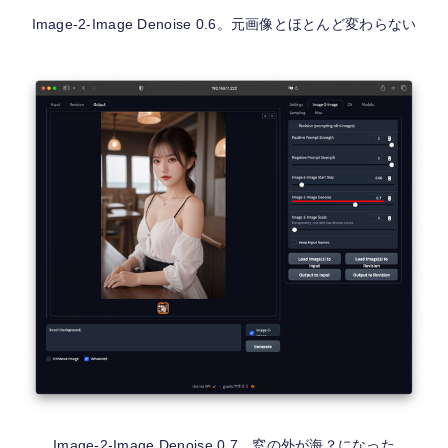
Image-2-Image Denoise 0.6。元画像とほとんど変わらない
Image-2-Image Denoise 0.7。窓の外が海？になった