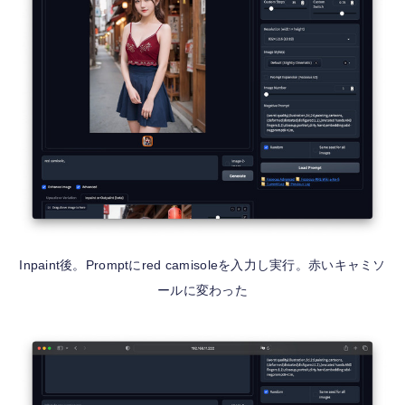
Inpaint後。Promptにred camisoleを入力し実行。赤いキャミソ
ールに変わった