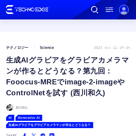
連載
テクノロジー
Science
2023 Oct 11 19:34
生成AIグラビアをグラビアカメラマ
AI
ンが作るとどうなる？第九回：
ガジェット
Fooocus-MREでimage-2-imageや
ControlNetを試す (西川和久)
ゲーム
西川和久
カルチャー
AI
Generative AI
生成AIグラビアをグラビアカメラマンが作るとどうなる？
公式ストア
SHARE