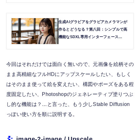
和久) | テクノエッジ TechnoEdge
生成AIグラビアをグラビアカメラマンが
作るとどうなる？第八回：シンプルで高
機能なSDXL専用インターフェース
FooocusとFooocus-MREの使いかた
(西川和久) | テクノエッジ TechnoEdge
今回はそれだけでは面白く無いので、元画像を絵柄その
まま高精細なフルHDにアップスケールしたい、もしく
はそのまま使って絵を変えたい、構図やポーズをある程
度固定したい、Photoshopのジェネレーティブ塗りつぶ
し的な機能は？…と言った、もう少しStable Diffusion
っぽい使い方を順に説明する。
image-2-image / Upscale