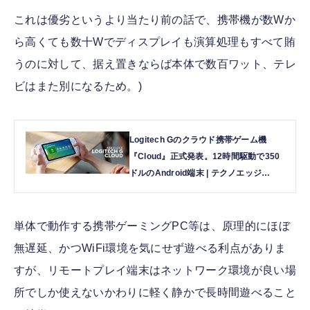
これは優劣というより当たり前の話で、携帯機が数Wか
ら高くても数十Wでディスプレイも演算処理もすべて賄
うのに対して、据え置きならば本体で数百ワット、テレ
ビはまた別になるため。)
Logitech Gのクラウド携帯ゲーム機
『Cloud』正式発表。12時間駆動で350
ドルのAndroid端末 | テクノエッジ
TechnoEdge
単体で動作する携帯ゲーミングPC等は、原理的にほぼ
無遅延、かつWiFi環境を気にせず遊べる利点がありま
すが、リモートプレイ端末はネットワーク環境が良い場
所でしか使えないかわりに軽く静かで長時間遊べること