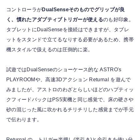
コントローラが
DualSenseそのものでグリップが良
く、慣れたアダプティブトリガーが使える
のも好印象。
タブレットにDualSenseを接続はできますが、タブレ
ットをスタンドで立てるなりする必要があるため、携帯
機スタイルで扱えるのは圧倒的に楽。
試遊ではDualSenseのショーケース的な ASTRO's
PLAYROOMや、高速3Dアクション Returnal を遊んで
みましたが、アストロのわざとらしいほどのハプティッ
クフィードバックはPS5実機と同じ感覚で、床の硬さや
砂の混じった風に吹かれるチリチリした感覚までが手元
で伝わります。
Returnal の、トリガー半押し(半引き)と全引きを使い分