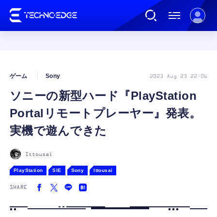
連載
ゲーム
Sony
2023 Aug 23 22:06
ソニーの新型ハード『PlayStation
AI
Portalリモートプレーヤー』発表。
ガジェット
実機で遊んできた
ゲーム
Ittousai
PlayStation
SIE
Sony
Ittousai
カルチャー
SHARE
公式ストア