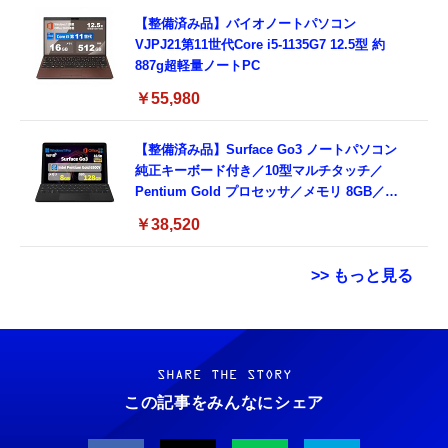
【整備済み品】バイオノートパソコン
VJPJ21第11世代Core i5-1135G7 12.5型 約
887g超軽量ノートPC
￥55,980
【整備済み品】Surface Go3 ノートパソコン
純正キーボード付き／10型マルチタッチ／
Pentium Gold プロセッサ／メモリ 8GB／
SSD 128GB／Windows11 Office／WiFi-6
￥38,520
Bluetooth5.0／USB-C／1080p顔認証カメラ
>> もっと見る
Grithope イヤホン タイプC【2026新モデル
霊界コミュニケーションロボット BAKETAN
耐久性】 有線イヤホン マイク付き HiFi音質
WARASHI ばけたん ワラシ 改 KAI
ノイズ低減 重低音 遅延なし
SHARE THE STORY
￥5,400
この記事をみんなにシェア
￥949