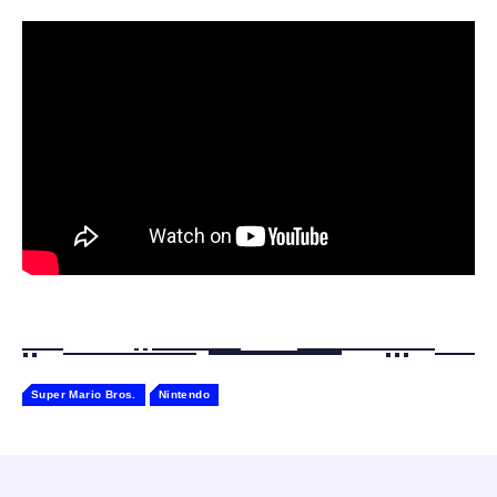
ャー認識 タッチセンサー ペット級ファー あ
￥2,682
たたかな触り心地 着せ替え可能 アプリ連携
Gemini
Super Mario Bros.
Nintendo