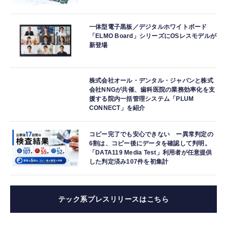
一体型電子黒板／デジタルホワイトボード
「ELMO Board」シリーズにOSレスモデルが
新登場
株式会社オール・デンタル・ジャパンと株式
会社NNGが共催、歯科医院の業務効率化を支
援する院内一括管理システム「PLUM
CONNECT」を紹介
コピー完了でも安心できない ー異常判定の
6割は、コピー後にデータを確認して判明。
「DATA119 Media Test」利用者が任意提供
した判定済み107件を初集計
テック系プレスリリースはこちら