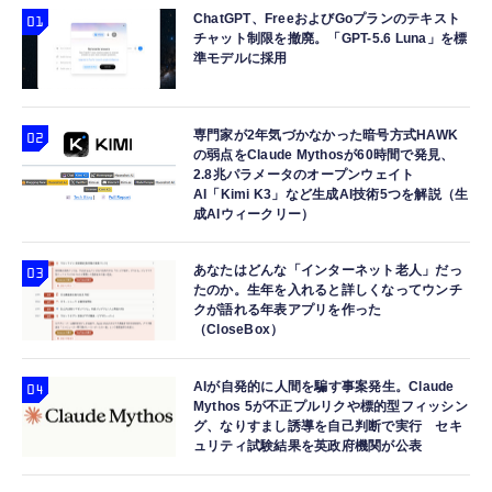
ChatGPT、FreeおよびGoプランのテキスト
チャット制限を撤廃。「GPT-5.6 Luna」を標
準モデルに採用
専門家が2年気づかなかった暗号方式HAWK
の弱点をClaude Mythosが60時間で発見、
2.8兆パラメータのオープンウェイト
AI「Kimi K3」など生成AI技術5つを解説（生
成AIウィークリー）
あなたはどんな「インターネット老人」だっ
たのか。生年を入れると詳しくなってウンチ
クが語れる年表アプリを作った
（CloseBox）
AIが自発的に人間を騙す事案発生。Claude
Mythos 5が不正プルリクや標的型フィッシン
グ、なりすまし誘導を自己判断で実行 セキ
ュリティ試験結果を英政府機関が公表