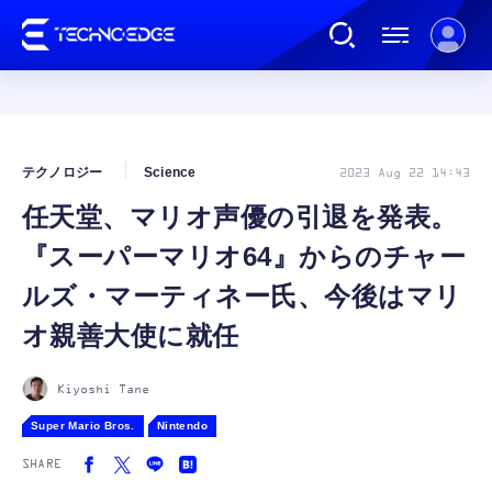
連載
テクノロジー
Science
2023 Aug 22 14:43
任天堂、マリオ声優の引退を発表。
AI
『スーパーマリオ64』からのチャー
ガジェット
ルズ・マーティネー氏、今後はマリ
オ親善大使に就任
ゲーム
Kiyoshi Tane
カルチャー
Super Mario Bros.
Nintendo
SHARE
公式ストア