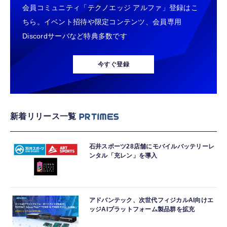
会員コミュニティ「テクノエッジ アルファ」登録はこ
ちら。イベント招待や限定コンテンツ、会員専用
Discordサーバなど特典多数です
今すぐ登録
新着リリース一覧
石井スポーツ28店舗にモバイルバッテリーレ
ンタル「充レン」を導入
アドバンテック、次世代フィジカルAI向けエ
ッジAIプラットフォーム製品群を拡充