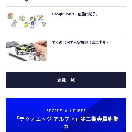
Google Tales（佐藤由紀子）
てくのじ何でも実験室（宮里圭介）
連載一覧
BECOME A MEMBER
『テクノエッジ アルファ』
第二期会員募集
中