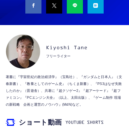
CASIO Moflin(モフリン）シルバー PE-
タイプc 寝ホンイヤホン 寝ホン type-c 有線
M10SR AIペット（コミュニケーションロボッ
睡眠用イヤホン 【音質強化バージョン
ト）
iPhone 15/16/17対応】横向きに寝ると耳が圧
迫されない ソフトシリコンで柔らかい 超軽量
￥53,900
￥2,199
超小型 外部ノイズ遮断 音質良い リモコン マ
イク付き 安眠 仕事 勉強 通勤通学最適（黑-
CASIO Moflin(モフリン）ゴールドPE-
typec）
Lightning to 3.5mm イヤホンジャック 変換
M10GD AIペット（コミュニケーションロボ
MFi認証 【ハイレゾ音質】 内蔵DAC 遅延な
Kiyoshi Tane
ット）
し 48ビット/96KHz 音量調節対応
フリーライター
￥53,900
￥999
霊界コミュニケーションロボット BAKETAN
【HIFI音質】iphone イヤホンジャック ライ
著書に『宇宙世紀の政治経済学』（宝島社）、『ガンダムと日本人』（文
WARASHI ばけたん ワラシ 桃 MOMO
トニング イヤホン 変換 MFI認証 4極 内蔵
春新書）、『教養としてのゲーム史』（ちくま新書）、『PS3はなぜ失敗
DAC 遅延なし 音量調節/音楽
￥5,400
したのか』（晋遊舎）、共著に『超クソゲー2』『超アーケード』『超フ
￥999
ァミコン』『PCエンジン大全』（以上、太田出版）、『ゲーム制作 現場
の新戦略 企画と運営のノウハウ』(MdN)など。
【ペットロボット 】lopeto AI robot チャー
寝ホン 睡眠用イヤホン 寝ながら 痛くない 超
ジングベース付き ロペット 充電ベース付き
軽量2.8g ASMR推薦 ワイヤレス
感情成長型 AI搭載 ペットロボット コミュニ
ショート動画
Bluetooth6.1 柔軟性高 安眠 仕事 ブルー
ケーションロボット 性格育成 会話 ジェスチ
￥55,782