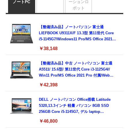
ノートPC
ーションロ
ボット
【整備済み品】ノートパソコン 富士通
LIEFBOOK U9311X/F 13.3型 第11世代 Core
i5-1145G7/Windows11 Pro/MS Office 2021搭
載/Webカメラ/Wifi・Bluetooth・HDMI・
￥38,148
Type-C/360度回転対応/有線静音マウス付
属/180日保証(タッチスクリーン/メモリ
8GB,SSD256GB)
【整備済み品】中古 ノートパソコン 富士通
A5511/ 15.6型/ 第11世代 Core i3-1125G4//
Win11 Pro/MS Office 2021 Pro 付属/Webカ
メラ/DVD/豊富な接続端子 (HDMI, VGA, USB
￥42,398
3.0)/ 有線静音マウス付属/ 180日保証（メモリ
16GB,SSD512GB）
DELL ノートパソコン Office搭载 Latitude
5320,13.3インチ 軽量 パソコン 8GB SSD
256GB Core i5-1145G7, デル laptop
windows 11,中古 ノートPC 日本語キーボー
￥46,800
ド付き (整備済み品)