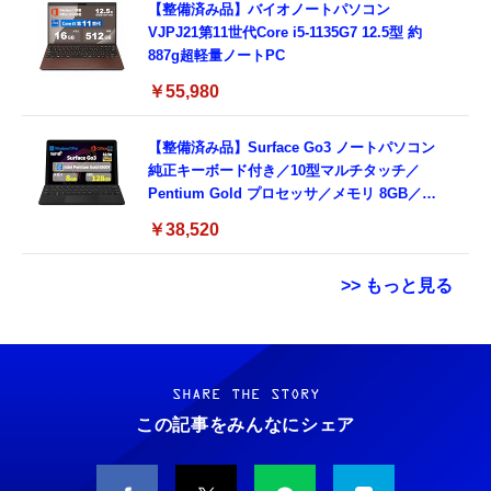
【整備済み品】バイオノートパソコン
VJPJ21第11世代Core i5-1135G7 12.5型 約
887g超軽量ノートPC
￥55,980
【整備済み品】Surface Go3 ノートパソコン
純正キーボード付き／10型マルチタッチ／
Pentium Gold プロセッサ／メモリ 8GB／
SSD 128GB／Windows11 Office／WiFi-6
￥38,520
Bluetooth5.0／USB-C／1080p顔認証カメラ
>> もっと見る
Grithope イヤホン タイプC【2026新モデル
霊界コミュニケーションロボット BAKETAN
耐久性】 有線イヤホン マイク付き HiFi音質
WARASHI ばけたん ワラシ 改 KAI
ノイズ低減 重低音 遅延なし
SHARE THE STORY
￥5,400
この記事をみんなにシェア
￥949
CASIO Moflin(モフリン）シルバー PE-
タイプc 寝ホンイヤホン 寝ホン type-c 有線