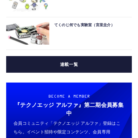
てくのじ何でも実験室（宮里圭介）
連載一覧
BECOME A MEMBER
『テクノエッジ アルファ』
第二期会員募集
中
会員コミュニティ「テクノエッジ アルファ」登録はこ
ちら。イベント招待や限定コンテンツ、会員専用