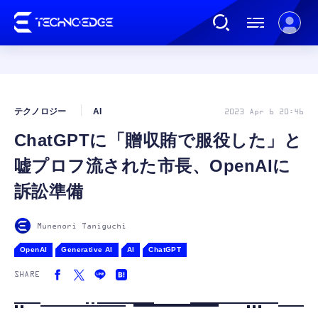
連載
テクノロジー
AI
2023 Apr 6 20:46
ChatGPTに「贈収賄で服役した」と
AI
嘘プロフ流された市長、OpenAIに
ガジェット
訴訟準備
ゲーム
Munenori Taniguchi
OpenAI
Generative AI
AI
ChatGPT
カルチャー
SHARE
公式ストア