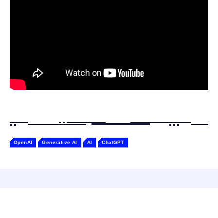
￥2,682
たたかな触り心地 着せ替え可能 アプリ連携
Gemini
OpenAI
Generative AI
AI
ChatGPT