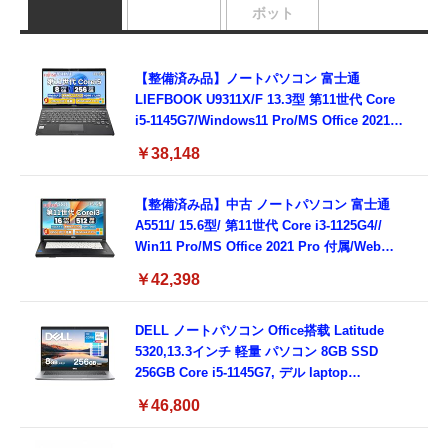
ボット
【整備済み品】ノートパソコン 富士通
LIEFBOOK U9311X/F 13.3型 第11世代 Core
i5-1145G7/Windows11 Pro/MS Office 2021搭
載/Webカメラ/Wifi・Bluetooth・HDMI・
￥38,148
Type-C/360度回転対応/有線静音マウス付
属/180日保証(タッチスクリーン/メモリ
8GB,SSD256GB)
【整備済み品】中古 ノートパソコン 富士通
A5511/ 15.6型/ 第11世代 Core i3-1125G4//
Win11 Pro/MS Office 2021 Pro 付属/Webカ
メラ/DVD/豊富な接続端子 (HDMI, VGA, USB
￥42,398
3.0)/ 有線静音マウス付属/ 180日保証（メモリ
16GB,SSD512GB）
DELL ノートパソコン Office搭载 Latitude
5320,13.3インチ 軽量 パソコン 8GB SSD
256GB Core i5-1145G7, デル laptop
windows 11,中古 ノートPC 日本語キーボー
￥46,800
ド付き (整備済み品)