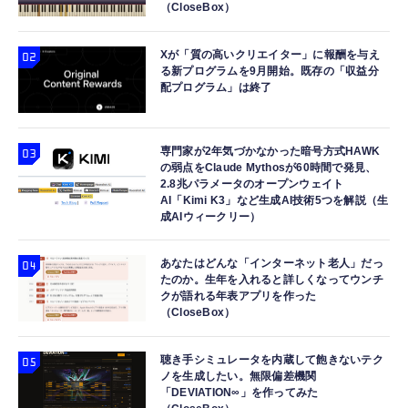
（CloseBox）
Xが「質の高いクリエイター」に報酬を与え
る新プログラムを9月開始。既存の「収益分
配プログラム」は終了
専門家が2年気づかなかった暗号方式HAWK
の弱点をClaude Mythosが60時間で発見、
2.8兆パラメータのオープンウェイト
AI「Kimi K3」など生成AI技術5つを解説（生
成AIウィークリー）
あなたはどんな「インターネット老人」だっ
たのか。生年を入れると詳しくなってウンチ
クが語れる年表アプリを作った
（CloseBox）
聴き手シミュレータを内蔵して飽きないテク
ノを生成したい。無限偏差機関
「DEVIATION∞」を作ってみた