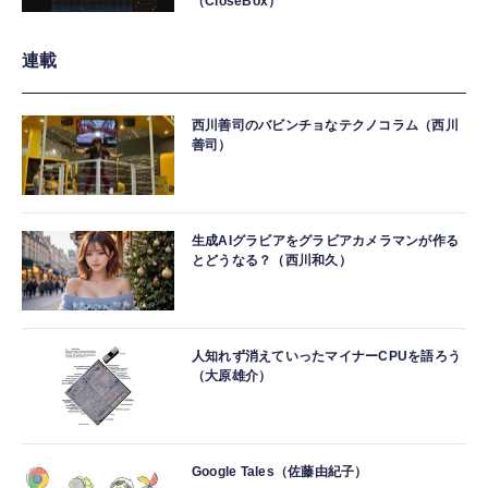
（CloseBox）
連載
西川善司のバビンチョなテクノコラム（西川
善司）
生成AIグラビアをグラビアカメラマンが作る
とどうなる？（西川和久）
人知れず消えていったマイナーCPUを語ろう
（大原雄介）
Google Tales（佐藤由紀子）