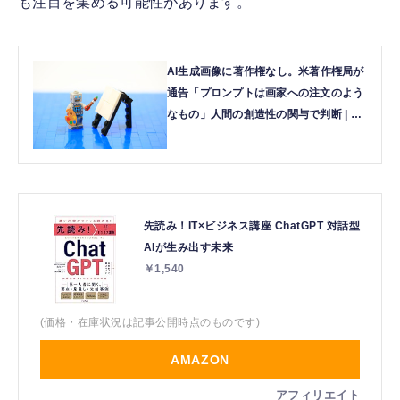
も注目を集める可能性があります。
AI生成画像に著作権なし。米著作権局が
通告「プロンプトは画家への注文のよう
なもの」人間の創造性の関与で判断 | テ
クノエッジ TechnoEdge
先読み！IT×ビジネス講座 ChatGPT 対話型
AIが生み出す未来
￥1,540
(価格・在庫状況は記事公開時点のものです)
AMAZON