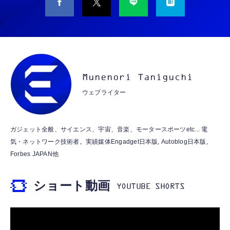
M10SR AIペット（コミュニケーションロボッ
睡眠用イヤホン 【音質強化バージョン
ト）
iPhone 15/16/17対応】横向きに寝ると耳が圧
迫されない ソフトシリコンで柔らかい 超軽量
￥53,900
￥2,199
超小型 外部ノイズ遮断 音質良い リモコン マ
イク付き 安眠 仕事 勉強 通勤通学最適（黑-
CASIO Moflin(モフリン）ゴールドPE-
typec）
Lightning to 3.5mm イヤホンジャック 変換
M10GD AIペット（コミュニケーションロボ
MFi認証 【ハイレゾ音質】 内蔵DAC 遅延な
Munenori Taniguchi
ット）
し 48ビット/96KHz 音量調節対応
ウェブライター
￥53,900
￥999
霊界コミュニケーションロボット BAKETAN
【HIFI音質】iphone イヤホンジャック ライ
ガジェット全般、サイエンス、宇宙、音楽、モータースポーツetc... 電
WARASHI ばけたん ワラシ 桃 MOMO
トニング イヤホン 変換 MFI認証 4極 内蔵
気・ネットワーク技術者。実績媒体Engadget日本版, Autoblog日本版,
DAC 遅延なし 音量調節/音楽
￥5,400
Forbes JAPAN他
￥999
ショート動画
【ペットロボット 】lopeto AI robot チャー
寝ホン 睡眠用イヤホン 寝ながら 痛くない 超
ジングベース付き ロペット 充電ベース付き
軽量2.8g ASMR推薦 ワイヤレス
感情成長型 AI搭載 ペットロボット コミュニ
Bluetooth6.1 柔軟性高 安眠 仕事 ブルー
ケーションロボット 性格育成 会話 ジェスチ
￥55,782
ャー認識 タッチセンサー ペット級ファー あ