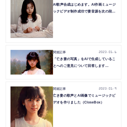
AI歌声合成はじめます。AI作画ミュージ
ックビデオ制作成功で妻音源を次の段階
へ（CloseBox）
2023.01.6
「亡き妻の写真」をAIで生成しているこ
とへのご意見について回答します
（CloseBox）
2023.01.9
亡き妻の歌声とAI画像でミュージックビ
デオを作りました（CloseBox）