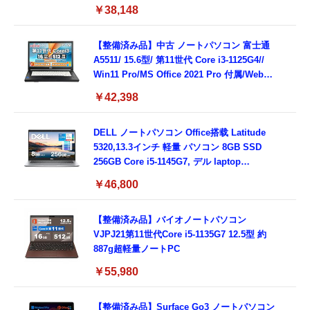
載/Webカメラ/Wifi・Bluetooth・HDMI・
￥38,148
Type-C/360度回転対応/有線静音マウス付
属/180日保証(タッチスクリーン/メモリ
8GB,SSD256GB)
【整備済み品】中古 ノートパソコン 富士通
A5511/ 15.6型/ 第11世代 Core i3-1125G4//
Win11 Pro/MS Office 2021 Pro 付属/Webカ
メラ/DVD/豊富な接続端子 (HDMI, VGA, USB
￥42,398
3.0)/ 有線静音マウス付属/ 180日保証（メモリ
16GB,SSD512GB）
DELL ノートパソコン Office搭载 Latitude
5320,13.3インチ 軽量 パソコン 8GB SSD
256GB Core i5-1145G7, デル laptop
windows 11,中古 ノートPC 日本語キーボー
￥46,800
ド付き (整備済み品)
【整備済み品】バイオノートパソコン
VJPJ21第11世代Core i5-1135G7 12.5型 約
887g超軽量ノートPC
￥55,980
【整備済み品】Surface Go3 ノートパソコン