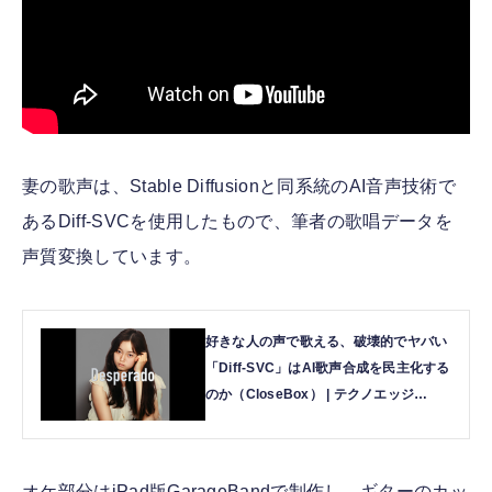
妻の歌声は、Stable Diffusionと同系統のAI音声技術で
あるDiff-SVCを使用したもので、筆者の歌唱データを
声質変換しています。
好きな人の声で歌える、破壊的でヤバい
「Diff-SVC」はAI歌声合成を民主化する
のか（CloseBox） | テクノエッジ
TechnoEdge
オケ部分はiPad版GarageBandで制作し、ギターのカッ