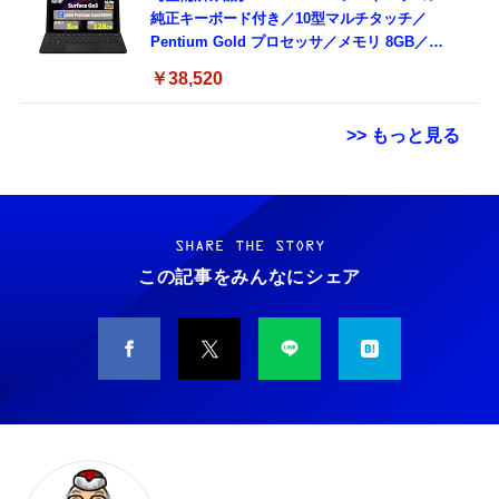
純正キーボード付き／10型マルチタッチ／
Pentium Gold プロセッサ／メモリ 8GB／
SSD 128GB／Windows11 Office／WiFi-6
￥38,520
Bluetooth5.0／USB-C／1080p顔認証カメラ
>> もっと見る
Grithope イヤホン タイプC【2026新モデル
霊界コミュニケーションロボット BAKETAN
耐久性】 有線イヤホン マイク付き HiFi音質
WARASHI ばけたん ワラシ 改 KAI
ノイズ低減 重低音 遅延なし
SHARE THE STORY
￥5,400
この記事をみんなにシェア
￥949
CASIO Moflin(モフリン）シルバー PE-
タイプc 寝ホンイヤホン 寝ホン type-c 有線
M10SR AIペット（コミュニケーションロボッ
睡眠用イヤホン 【音質強化バージョン
ト）
iPhone 15/16/17対応】横向きに寝ると耳が圧
迫されない ソフトシリコンで柔らかい 超軽量
￥53,900
￥2,199
超小型 外部ノイズ遮断 音質良い リモコン マ
イク付き 安眠 仕事 勉強 通勤通学最適（黑-
CASIO Moflin(モフリン）ゴールドPE-
typec）
Lightning to 3.5mm イヤホンジャック 変換
M10GD AIペット（コミュニケーションロボ