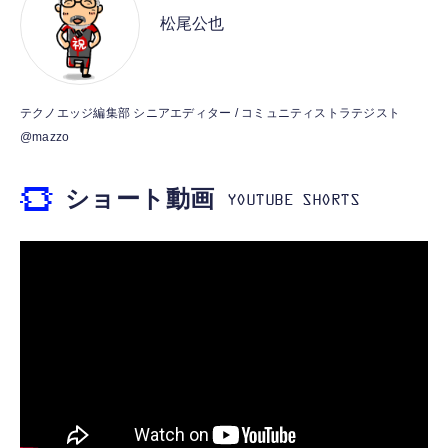
MFi認証 【ハイレゾ音質】 内蔵DAC 遅延な
ット）
松尾公也
し 48ビット/96KHz 音量調節対応
￥53,900
￥999
霊界コミュニケーションロボット BAKETAN
【HIFI音質】iphone イヤホンジャック ライ
テクノエッジ編集部 シニアエディター / コミュニティストラテジスト
WARASHI ばけたん ワラシ 桃 MOMO
トニング イヤホン 変換 MFI認証 4極 内蔵
@mazzo
DAC 遅延なし 音量調節/音楽
￥5,400
￥999
ショート動画
【ペットロボット 】lopeto AI robot チャー
寝ホン 睡眠用イヤホン 寝ながら 痛くない 超
ジングベース付き ロペット 充電ベース付き
軽量2.8g ASMR推薦 ワイヤレス
感情成長型 AI搭載 ペットロボット コミュニ
Bluetooth6.1 柔軟性高 安眠 仕事 ブルー
ケーションロボット 性格育成 会話 ジェスチ
￥55,782
ャー認識 タッチセンサー ペット級ファー あ
￥2,682
たたかな触り心地 着せ替え可能 アプリ連携
Gemini