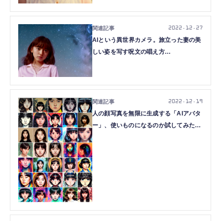
2022.12.27
AIという異世界カメラ。旅立った妻の美
しい姿を写す呪文の唱え方
（CloseBox）
2022.12.19
人の顔写真を無限に生成する「AIアバタ
ー」、使いものになるのか試してみた
（CloseBox）