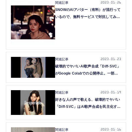
2023.01.26
SNOWのAIアバター（有料）が流行って
いるので、無料サービスで対抗してみた
（CloseBox）
2023.01.23
破壊的でヤバいAI歌声合成「Diff-SVC」
がGoogle Colabでの公開停止。一部ユ
ーザーがセレブや商用音源を勝手に利用
で自主制限（CloseBox）
2023.01.19
好きな人の声で歌える、破壊的でヤバい
「Diff-SVC」はAI歌声合成を民主化する
のか（CloseBox）
2023.01.16