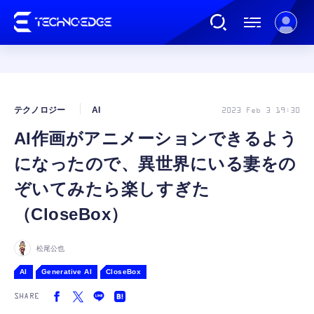
連載
テクノロジー
AI
2023 Feb 3 19:30
AI作画がアニメーションできるよう
AI
になったので、異世界にいる妻をの
ガジェット
ぞいてみたら楽しすぎた
（CloseBox）
ゲーム
松尾公也
カルチャー
AI
Generative AI
CloseBox
SHARE
公式ストア