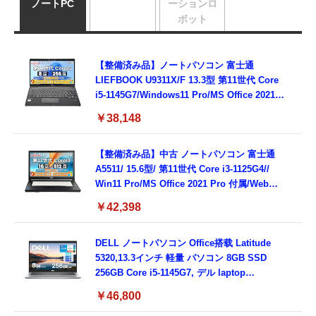
ノートPC
ーションロ
ボット
【整備済み品】ノートパソコン 富士通
LIEFBOOK U9311X/F 13.3型 第11世代 Core
i5-1145G7/Windows11 Pro/MS Office 2021搭
載/Webカメラ/Wifi・Bluetooth・HDMI・
￥38,148
Type-C/360度回転対応/有線静音マウス付
属/180日保証(タッチスクリーン/メモリ
8GB,SSD256GB)
【整備済み品】中古 ノートパソコン 富士通
A5511/ 15.6型/ 第11世代 Core i3-1125G4//
Win11 Pro/MS Office 2021 Pro 付属/Webカ
メラ/DVD/豊富な接続端子 (HDMI, VGA, USB
￥42,398
3.0)/ 有線静音マウス付属/ 180日保証（メモリ
16GB,SSD512GB）
DELL ノートパソコン Office搭载 Latitude
5320,13.3インチ 軽量 パソコン 8GB SSD
256GB Core i5-1145G7, デル laptop
windows 11,中古 ノートPC 日本語キーボー
￥46,800
ド付き (整備済み品)