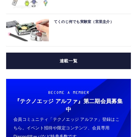
てくのじ何でも実験室（宮里圭介）
連載一覧
BECOME A MEMBER
『テクノエッジ アルファ』
第二期会員募集
中
会員コミュニティ「テクノエッジ アルファ」登録はこ
ちら。イベント招待や限定コンテンツ、会員専用
Discordサーバなど特典多数です