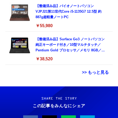
【整備済み品】バイオノートパソコン
VJPJ21第11世代Core i5-1135G7 12.5型 約
887g超軽量ノートPC
￥55,980
【整備済み品】Surface Go3 ノートパソコン
純正キーボード付き／10型マルチタッチ／
Pentium Gold プロセッサ／メモリ 8GB／
SSD 128GB／Windows11 Office／WiFi-6
￥38,520
Bluetooth5.0／USB-C／1080p顔認証カメラ
>> もっと見る
Grithope イヤホン タイプC【2026新モデル
霊界コミュニケーションロボット BAKETAN
耐久性】 有線イヤホン マイク付き HiFi音質
WARASHI ばけたん ワラシ 改 KAI
ノイズ低減 重低音 遅延なし
SHARE THE STORY
￥5,400
この記事をみんなにシェア
￥949