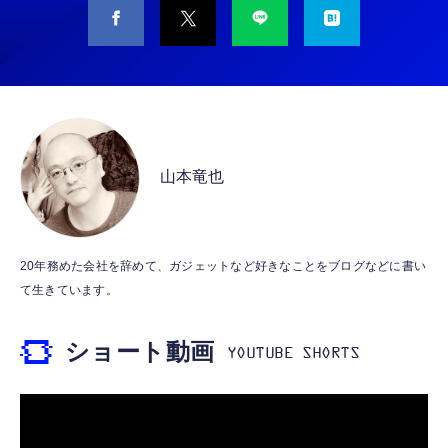
CASIO Moflin(モフリン）シルバー PE-
タイプc 寝ホンイヤホン 寝ホン type-c 有線
M10SR AIペット（コミュニケーションロボッ
睡眠用イヤホン 【音質強化バージョン
ト）
iPhone 15/16/17対応】横向きに寝ると耳が圧
迫されない ソフトシリコンで柔らかい 超軽量
￥53,900
￥2,199
超小型 外部ノイズ遮断 音質良い リモコン マ
イク付き 安眠 仕事 勉強 通勤通学最適（黑-
CASIO Moflin(モフリン）ゴールドPE-
typec）
Lightning to 3.5mm イヤホンジャック 変換
M10GD AIペット（コミュニケーションロボ
MFi認証 【ハイレゾ音質】 内蔵DAC 遅延な
ット）
山本竜也
し 48ビット/96KHz 音量調節対応
￥53,900
￥999
霊界コミュニケーションロボット BAKETAN
【HIFI音質】iphone イヤホンジャック ライ
20年務めた会社を辞めて、ガジェットなど好きなことをブログなどに書い
WARASHI ばけたん ワラシ 桃 MOMO
トニング イヤホン 変換 MFI認証 4極 内蔵
て生きています。
DAC 遅延なし 音量調節/音楽
￥5,400
￥999
ショート動画
【ペットロボット 】lopeto AI robot チャー
寝ホン 睡眠用イヤホン 寝ながら 痛くない 超
ジングベース付き ロペット 充電ベース付き
軽量2.8g ASMR推薦 ワイヤレス
感情成長型 AI搭載 ペットロボット コミュニ
Bluetooth6.1 柔軟性高 安眠 仕事 ブルー
ケーションロボット 性格育成 会話 ジェスチ
￥55,782