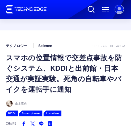
連載
テクノロジー
Science
2023 Jan 30 18:18
スマホの位置情報で交差点事故を防
AI
ぐシステム、KDDIと出前館・日本
ガジェット
交通が実証実験。死角の自転車やバ
イクを運転手に通知
ゲーム
山本竜也
カルチャー
KDDI
Smartphone
Location
SHARE
公式ストア