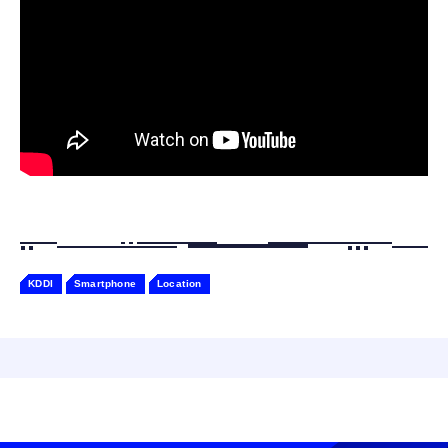
ャー認識 タッチセンサー ペット級ファー あ
￥2,682
たたかな触り心地 着せ替え可能 アプリ連携
Gemini
KDDI
Smartphone
Location