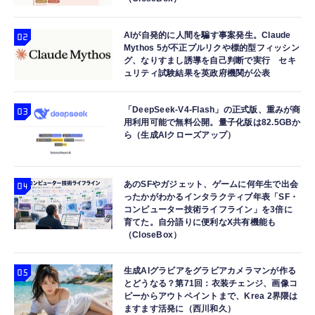
AIが自発的に人間を騙す事案発生。Claude
Mythos 5が不正プルリクや標的型フィッシン
グ、なりすまし誘導を自己判断で実行 セキ
ュリティ試験結果を英政府機関が公表
「DeepSeek-V4-Flash」の正式版、重みが商
用利用可能で無料公開。量子化版は82.5GBか
ら（生成AIクローズアップ）
あのSFやガジェット、ゲームに何年生で出会
ったかがわかるインタラクティブ年表「SF・
コンピューター技術ライフライン」を3倍に
育てた。自分語りに便利なX共有機能も
（CloseBox）
生成AIグラビアをグラビアカメラマンが作る
とどうなる？第71回：衣装チェンジ、画像コ
ピーからアウトペイントまで、Krea 2界隈は
ますます活発に（西川和久）