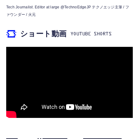
霊界コミュニケーションロボット BAKETAN
【HIFI音質】iphone イヤホンジャック ライ
Tech Journalist. Editor at large @TechnoEdgeJP テクノエッジ主筆 / フ
WARASHI ばけたん ワラシ 桃 MOMO
トニング イヤホン 変換 MFI認証 4極 内蔵
ァウンダー / 火元
DAC 遅延なし 音量調節/音楽
￥5,400
￥999
ショート動画
【ペットロボット 】lopeto AI robot チャー
寝ホン 睡眠用イヤホン 寝ながら 痛くない 超
ジングベース付き ロペット 充電ベース付き
軽量2.8g ASMR推薦 ワイヤレス
感情成長型 AI搭載 ペットロボット コミュニ
Bluetooth6.1 柔軟性高 安眠 仕事 ブルー
ケーションロボット 性格育成 会話 ジェスチ
￥55,782
ャー認識 タッチセンサー ペット級ファー あ
￥2,682
たたかな触り心地 着せ替え可能 アプリ連携
Gemini