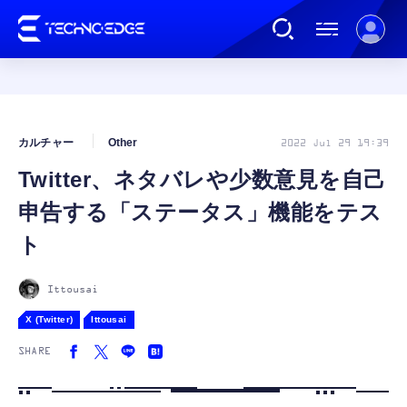
連載
カルチャー
Other
2022 Jul 29 19:39
Twitter、ネタバレや少数意見を自己
AI
申告する「ステータス」機能をテス
ガジェット
ト
ゲーム
Ittousai
X (Twitter)
Ittousai
カルチャー
SHARE
公式ストア