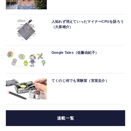
人知れず消えていったマイナーCPUを語ろう
（大原雄介）
Google Tales（佐藤由紀子）
てくのじ何でも実験室（宮里圭介）
連載一覧