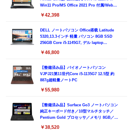
Win11 Pro/MS Office 2021 Pro 付属/Webカ
メラ/DVD/豊富な接続端子 (HDMI, VGA, USB
￥42,398
3.0)/ 有線静音マウス付属/ 180日保証（メモリ
16GB,SSD512GB）
DELL ノートパソコン Office搭载 Latitude
5320,13.3インチ 軽量 パソコン 8GB SSD
256GB Core i5-1145G7, デル laptop
windows 11,中古 ノートPC 日本語キーボー
￥46,800
ド付き (整備済み品)
【整備済み品】バイオノートパソコン
VJPJ21第11世代Core i5-1135G7 12.5型 約
887g超軽量ノートPC
￥55,980
【整備済み品】Surface Go3 ノートパソコン
純正キーボード付き／10型マルチタッチ／
Pentium Gold プロセッサ／メモリ 8GB／
SSD 128GB／Windows11 Office／WiFi-6
￥38,520
Bluetooth5.0／USB-C／1080p顔認証カメラ