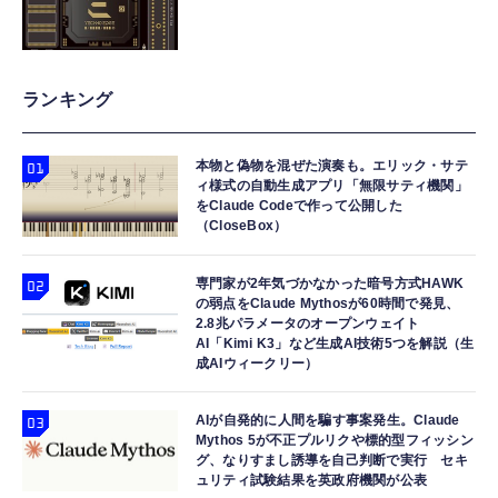
ランキング
本物と偽物を混ぜた演奏も。エリック・サテ
ィ様式の自動生成アプリ「無限サティ機関」
をClaude Codeで作って公開した
（CloseBox）
専門家が2年気づかなかった暗号方式HAWK
の弱点をClaude Mythosが60時間で発見、
2.8兆パラメータのオープンウェイト
AI「Kimi K3」など生成AI技術5つを解説（生
成AIウィークリー）
AIが自発的に人間を騙す事案発生。Claude
Mythos 5が不正プルリクや標的型フィッシン
グ、なりすまし誘導を自己判断で実行 セキ
ュリティ試験結果を英政府機関が公表