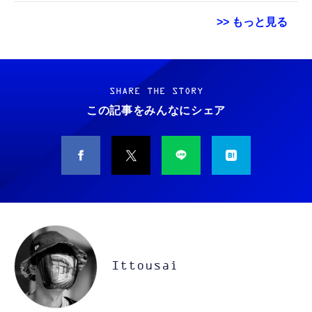
>> もっと見る
Grithope イヤホン タイプC【2026新モデル
霊界コミュニケーションロボット BAKETAN
耐久性】 有線イヤホン マイク付き HiFi音質
WARASHI ばけたん ワラシ 改 KAI
ノイズ低減 重低音 遅延なし
SHARE THE STORY
￥5,400
この記事をみんなにシェア
￥949
CASIO Moflin(モフリン）シルバー PE-
タイプc 寝ホンイヤホン 寝ホン type-c 有線
M10SR AIペット（コミュニケーションロボッ
睡眠用イヤホン 【音質強化バージョン
ト）
iPhone 15/16/17対応】横向きに寝ると耳が圧
迫されない ソフトシリコンで柔らかい 超軽量
￥53,900
￥2,199
超小型 外部ノイズ遮断 音質良い リモコン マ
イク付き 安眠 仕事 勉強 通勤通学最適（黑-
CASIO Moflin(モフリン）ゴールドPE-
typec）
Lightning to 3.5mm イヤホンジャック 変換
M10GD AIペット（コミュニケーションロボ
MFi認証 【ハイレゾ音質】 内蔵DAC 遅延な
ット）
Ittousai
し 48ビット/96KHz 音量調節対応
￥53,900
￥999