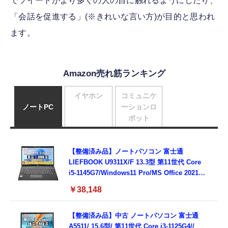
でツイートがより多くの人の目に触れるようにしたり、
「会話を促進する」(※きれいな言い方)が目的と思われ
ます。
Amazon売れ筋ランキング
イヤホン
コミュニケ
ノートPC
ーションロ
ボット
【整備済み品】ノートパソコン 富士通
LIEFBOOK U9311X/F 13.3型 第11世代 Core
i5-1145G7/Windows11 Pro/MS Office 2021搭
載/Webカメラ/Wifi・Bluetooth・HDMI・
￥38,148
Type-C/360度回転対応/有線静音マウス付
属/180日保証(タッチスクリーン/メモリ
8GB,SSD256GB)
【整備済み品】中古 ノートパソコン 富士通
A5511/ 15.6型/ 第11世代 Core i3-1125G4//