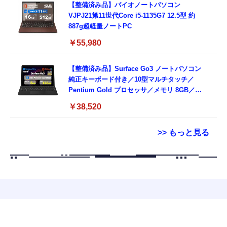
【整備済み品】バイオノートパソコン
VJPJ21第11世代Core i5-1135G7 12.5型 約
887g超軽量ノートPC
￥55,980
【整備済み品】Surface Go3 ノートパソコン
純正キーボード付き／10型マルチタッチ／
Pentium Gold プロセッサ／メモリ 8GB／
SSD 128GB／Windows11 Office／WiFi-6
￥38,520
Bluetooth5.0／USB-C／1080p顔認証カメラ
>> もっと見る
Grithope イヤホン タイプC【2026新モデル
霊界コミュニケーションロボット BAKETAN
耐久性】 有線イヤホン マイク付き HiFi音質
WARASHI ばけたん ワラシ 改 KAI
ノイズ低減 重低音 遅延なし
￥5,400
￥949
CASIO Moflin(モフリン）シルバー PE-
タイプc 寝ホンイヤホン 寝ホン type-c 有線