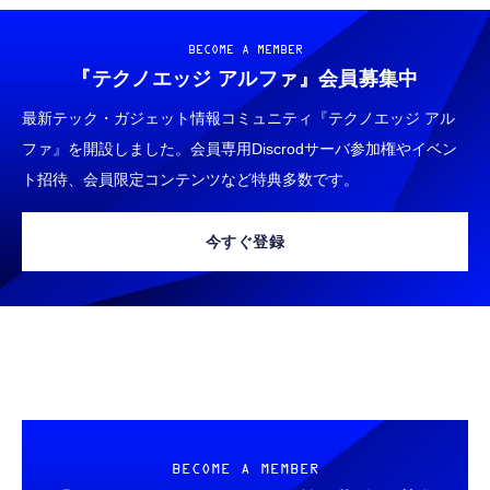
M10SR AIペット（コミュニケーションロボッ
睡眠用イヤホン 【音質強化バージョン
ト）
iPhone 15/16/17対応】横向きに寝ると耳が圧
BECOME A MEMBER
迫されない ソフトシリコンで柔らかい 超軽量
￥53,900
『テクノエッジ アルファ』
会員募集中
￥2,199
超小型 外部ノイズ遮断 音質良い リモコン マ
イク付き 安眠 仕事 勉強 通勤通学最適（黑-
最新テック・ガジェット情報コミュニティ『テクノエッジ アル
CASIO Moflin(モフリン）ゴールドPE-
typec）
Lightning to 3.5mm イヤホンジャック 変換
ファ』を開設しました。会員専用Discrodサーバ参加権やイベン
M10GD AIペット（コミュニケーションロボ
MFi認証 【ハイレゾ音質】 内蔵DAC 遅延な
ット）
ト招待、会員限定コンテンツなど特典多数です。
し 48ビット/96KHz 音量調節対応
￥53,900
￥999
今すぐ登録
霊界コミュニケーションロボット BAKETAN
【HIFI音質】iphone イヤホンジャック ライ
WARASHI ばけたん ワラシ 桃 MOMO
トニング イヤホン 変換 MFI認証 4極 内蔵
DAC 遅延なし 音量調節/音楽
￥5,400
￥999
【ペットロボット 】lopeto AI robot チャー
寝ホン 睡眠用イヤホン 寝ながら 痛くない 超
ジングベース付き ロペット 充電ベース付き
軽量2.8g ASMR推薦 ワイヤレス
感情成長型 AI搭載 ペットロボット コミュニ
Bluetooth6.1 柔軟性高 安眠 仕事 ブルー
ケーションロボット 性格育成 会話 ジェスチ
BECOME A MEMBER
￥55,782
ャー認識 タッチセンサー ペット級ファー あ