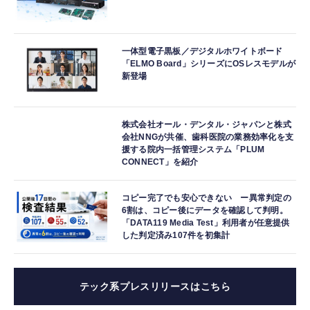
一体型電子黒板／デジタルホワイトボード
「ELMO Board」シリーズにOSレスモデルが
新登場
株式会社オール・デンタル・ジャパンと株式
会社NNGが共催、歯科医院の業務効率化を支
援する院内一括管理システム「PLUM
CONNECT」を紹介
コピー完了でも安心できない ー異常判定の
6割は、コピー後にデータを確認して判明。
「DATA119 Media Test」利用者が任意提供
した判定済み107件を初集計
テック系プレスリリースはこちら