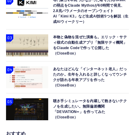
の弱点をClaude Mythosが60時間で発見、
2.8兆パラメータのオープンウェイト
AI「Kimi K3」など生成AI技術5つを解説（生
成AIウィークリー）
本物と偽物を混ぜた演奏も。エリック・サテ
ィ様式の自動生成アプリ「無限サティ機関」
をClaude Codeで作って公開した
（CloseBox）
あなたはどんな「インターネット老人」だっ
たのか。生年を入れると詳しくなってウンチ
クが語れる年表アプリを作った
（CloseBox）
聴き手シミュレータを内蔵して飽きないテク
ノを生成したい。無限偏差機関
「DEVIATION∞」を作ってみた
（CloseBox）
おすすめ