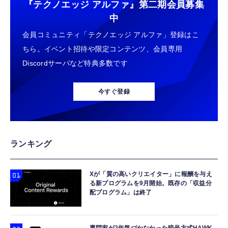
￥2,682
『テクノエッジ アルファ』
第二期会員募集
たたかな触り心地 着せ替え可能 アプリ連携
中
Gemini
会員コミュニティ「テクノエッジ アルファ」登録はこ
ちら。イベント招待や限定コンテンツ、会員専用
Discordサーバなど特典多数です
今すぐ登録
ランキング
Xが「質の高いクリエイター」に報酬を与え
る新プログラムを9月開始。既存の「収益分
配プログラム」は終了
専門家が2年気づかなかった暗号方式HAWK