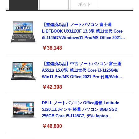
ボット
【整備済み品】ノートパソコン 富士通
LIEFBOOK U9311X/F 13.3型 第11世代 Core
i5-1145G7/Windows11 Pro/MS Office 2021搭
載/Webカメラ/Wifi・Bluetooth・HDMI・
￥38,148
Type-C/360度回転対応/有線静音マウス付
属/180日保証(タッチスクリーン/メモリ
8GB,SSD256GB)
【整備済み品】中古 ノートパソコン 富士通
A5511/ 15.6型/ 第11世代 Core i3-1125G4//
Win11 Pro/MS Office 2021 Pro 付属/Webカ
メラ/DVD/豊富な接続端子 (HDMI, VGA, USB
￥42,398
3.0)/ 有線静音マウス付属/ 180日保証（メモリ
16GB,SSD512GB）
DELL ノートパソコン Office搭载 Latitude
5320,13.3インチ 軽量 パソコン 8GB SSD
256GB Core i5-1145G7, デル laptop
windows 11,中古 ノートPC 日本語キーボー
￥46,800
ド付き (整備済み品)