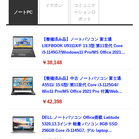
イヤホン
コミュニケ
ノートPC
ーションロ
ボット
【整備済み品】ノートパソコン 富士通
LIEFBOOK U9311X/F 13.3型 第11世代 Core
i5-1145G7/Windows11 Pro/MS Office 2021搭
載/Webカメラ/Wifi・Bluetooth・HDMI・
￥38,148
Type-C/360度回転対応/有線静音マウス付
属/180日保証(タッチスクリーン/メモリ
8GB,SSD256GB)
【整備済み品】中古 ノートパソコン 富士通
A5511/ 15.6型/ 第11世代 Core i3-1125G4//
Win11 Pro/MS Office 2021 Pro 付属/Webカ
メラ/DVD/豊富な接続端子 (HDMI, VGA, USB
￥42,398
3.0)/ 有線静音マウス付属/ 180日保証（メモリ
16GB,SSD512GB）
DELL ノートパソコン Office搭载 Latitude
5320,13.3インチ 軽量 パソコン 8GB SSD
256GB Core i5-1145G7, デル laptop
windows 11,中古 ノートPC 日本語キーボー