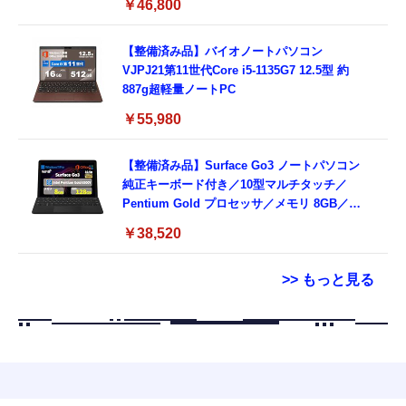
￥46,800
ド付き (整備済み品)
【整備済み品】バイオノートパソコン
VJPJ21第11世代Core i5-1135G7 12.5型 約
887g超軽量ノートPC
￥55,980
【整備済み品】Surface Go3 ノートパソコン
純正キーボード付き／10型マルチタッチ／
Pentium Gold プロセッサ／メモリ 8GB／
SSD 128GB／Windows11 Office／WiFi-6
￥38,520
Bluetooth5.0／USB-C／1080p顔認証カメラ
>> もっと見る
Grithope イヤホン タイプC【2026新モデル
霊界コミュニケーションロボット BAKETAN
耐久性】 有線イヤホン マイク付き HiFi音質
WARASHI ばけたん ワラシ 改 KAI
ノイズ低減 重低音 遅延なし
￥5,400
￥949