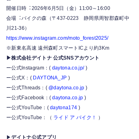
開催日時︓2026年6月5日（金）11:00～16:00
会場︓バイクの森（〒437-0223 静岡県周智郡森町中
川21-36）
https://www.instagram.com/moto_forest2025/
※新東名高速 遠州森町スマートICより約3Km
▶株式会社デイトナ 公式SNSアカウント
ー公式Instagram：(
daytona.co.jp/
)
ー公式X：(
DAYTONA_JP
)
ー公式Threads：(
@daytona.co.jp
)
ー公式Facebook：(
daytona.co.jp
)
ー公式YouTube：(
daytona174
)
ー公式YouTube：（
ライド ア バイク！
）
▶
デイトナ公式アプリ