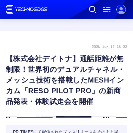
連載
2026 Jun 15 18:22
【株式会社デイトナ】通話距離が無
AI
制限！世界初のデュアルチャネル・
ガジェット
メッシュ技術を搭載したMESHイン
カム「RESO PILOT PRO」の新商
ゲーム
品発表・体験試走会を開催
カルチャー
公式ストア
PR TIMESにて配信されたプレスリリースをそのまま掲