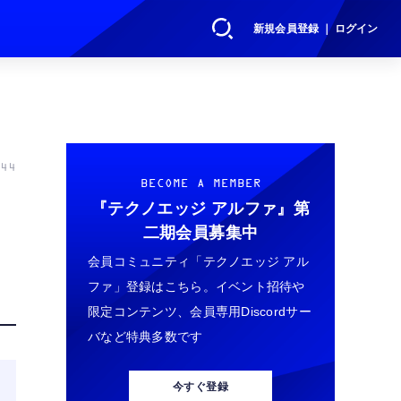
新規会員登録 ｜ ログイン
44
BECOME A MEMBER
『テクノエッジ アルファ』
第
二期会員募集中
会員コミュニティ「テクノエッジ アル
ファ」登録はこちら。イベント招待や
限定コンテンツ、会員専用Discordサー
バなど特典多数です
今すぐ登録