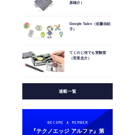
原雄介）
Google Tales（佐藤由紀
子）
てくのじ何でも実験室
（宮里圭介）
連載一覧
BECOME A MEMBER
『テクノエッジ アルファ』
第