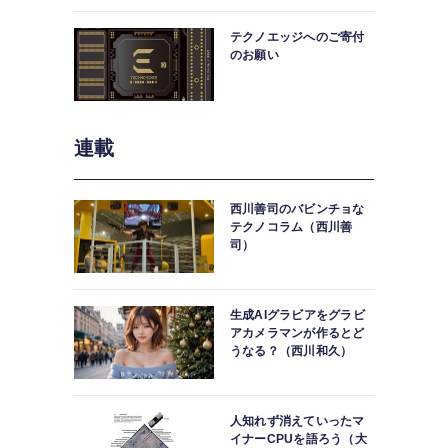
中。
テクノエッジへのご寄付
のお願い
連載
西川善司のバビンチョな
テクノコラム（西川善
司）
生成AIグラビアをグラビ
アカメラマンが作るとど
うなる？（西川和久）
人知れず消えていったマ
イナーCPUを語ろう（大