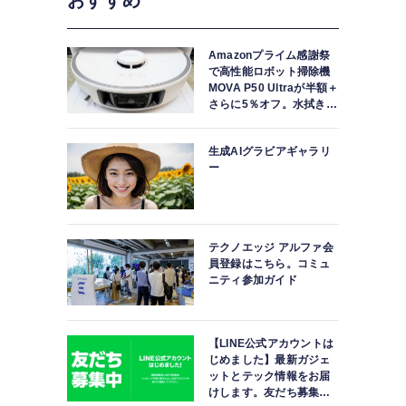
おすすめ
Amazonプライム感謝祭
で高性能ロボット掃除機
MOVA P50 Ultraが半額＋
さらに5％オフ。水拭きモ
ップ自動洗浄・乾燥まで
対応ハイエンドモデル
生成AIグラビアギャラリ
ー
テクノエッジ アルファ会
員登録はこちら。コミュ
ニティ参加ガイド
【LINE公式アカウントは
じめました】最新ガジェ
ットとテック情報をお届
けします。友だち募集