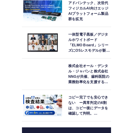
アドバンテック、次世代
フィジカルAI向けエッジ
AIプラットフォーム製品
群を拡充
一体型電子黒板／デジタ
ルホワイトボード
「ELMO Board」シリー
ズにOSレスモデルが新登
場
株式会社オール・デンタ
ル・ジャパンと株式会社
NNGが共催、歯科医院の
業務効率化を支援する院
内一括管理システム
「PLUM CONNECT」を
コピー完了でも安心でき
紹介
ない ー異常判定の6割
は、コピー後にデータを
確認して判明。
「DATA119 Media
Test」利用者が任意提供
した判定済み107件を初