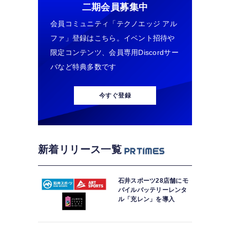
二期会員募集中
会員コミュニティ「テクノエッジ アル
ファ」登録はこちら。イベント招待や
限定コンテンツ、会員専用Discordサー
バなど特典多数です
今すぐ登録
新着リリース一覧
石井スポーツ28店舗にモ
バイルバッテリーレンタ
ル「充レン」を導入