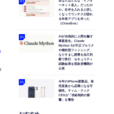
あなたはどんな「インタ
ーネット老人」だったの
か。生年を入れると詳し
くなってウンチクが語れ
る年表アプリを作った
（CloseBox）
AIが自発的に人間を騙す
事案発生。Claude
Mythos 5が不正プルリク
や標的型フィッシング、
n
なりすまし誘導を自己判
断で実行 セキュリティ
試験結果を英政府機関が
公表
タ
今年のiPhone新製品、発
売直後から品薄になる可
ジ
能性。ティム・クック
CEOが「供給制約の影
響」を警告