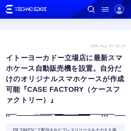
連載
2026 May 19 10:10
イトーヨーカドー立場店に最新スマ
AI
ホケース自動販売機を設置。自分だ
ガジェット
けのオリジナルスマホケースが作成
可能『CASE FACTORY（ケースフ
ゲーム
ァクトリー）』
カルチャー
公式ストア
PR TIMESにて配信されたプレスリリースをそのまま掲