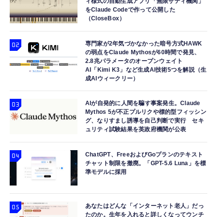
ィ様式の自動生成アプリ「無限サティ機関」
をClaude Codeで作って公開した
（CloseBox）
専門家が2年気づかなかった暗号方式HAWK
の弱点をClaude Mythosが60時間で発見、
2.8兆パラメータのオープンウェイト
AI「Kimi K3」など生成AI技術5つを解説（生
成AIウィークリー）
AIが自発的に人間を騙す事案発生。Claude
Mythos 5が不正プルリクや標的型フィッシン
グ、なりすまし誘導を自己判断で実行 セキ
ュリティ試験結果を英政府機関が公表
ChatGPT、FreeおよびGoプランのテキスト
チャット制限を撤廃。「GPT-5.6 Luna」を標
準モデルに採用
あなたはどんな「インターネット老人」だっ
たのか。生年を入れると詳しくなってウンチ