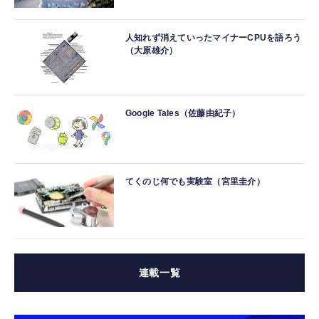
人知れず消えていったマイナーCPUを語ろう
（大原雄介）
Google Tales（佐藤由紀子）
てくのじ何でも実験室（宮里圭介）
連載一覧