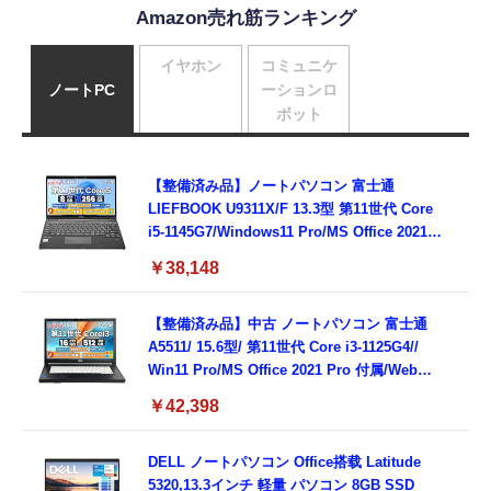
Amazon売れ筋ランキング
イヤホン
コミュニケ
ノートPC
ーションロ
ボット
【整備済み品】ノートパソコン 富士通
LIEFBOOK U9311X/F 13.3型 第11世代 Core
i5-1145G7/Windows11 Pro/MS Office 2021搭
載/Webカメラ/Wifi・Bluetooth・HDMI・
￥38,148
Type-C/360度回転対応/有線静音マウス付
属/180日保証(タッチスクリーン/メモリ
8GB,SSD256GB)
【整備済み品】中古 ノートパソコン 富士通
A5511/ 15.6型/ 第11世代 Core i3-1125G4//
Win11 Pro/MS Office 2021 Pro 付属/Webカ
メラ/DVD/豊富な接続端子 (HDMI, VGA, USB
￥42,398
3.0)/ 有線静音マウス付属/ 180日保証（メモリ
16GB,SSD512GB）
DELL ノートパソコン Office搭载 Latitude
5320,13.3インチ 軽量 パソコン 8GB SSD