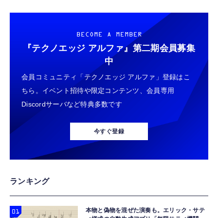
寝ホン 睡眠用イヤホン 寝ながら 痛くない 超
ジングベース付き ロペット 充電ベース付き
軽量2.8g ASMR推薦 ワイヤレス
感情成長型 AI搭載 ペットロボット コミュニ
Bluetooth6.1 柔軟性高 安眠 仕事 ブルー
ケーションロボット 性格育成 会話 ジェスチ
BECOME A MEMBER
￥55,782
ャー認識 タッチセンサー ペット級ファー あ
￥2,682
『テクノエッジ アルファ』
第二期会員募集
たたかな触り心地 着せ替え可能 アプリ連携
中
Gemini
会員コミュニティ「テクノエッジ アルファ」登録はこ
ちら。イベント招待や限定コンテンツ、会員専用
Discordサーバなど特典多数です
今すぐ登録
ランキング
本物と偽物を混ぜた演奏も。エリック・サテ