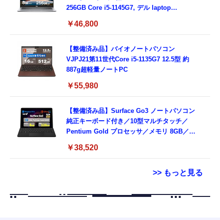
256GB Core i5-1145G7, デル laptop
windows 11,中古 ノートPC 日本語キーボー
￥46,800
ド付き (整備済み品)
【整備済み品】バイオノートパソコン
VJPJ21第11世代Core i5-1135G7 12.5型 約
887g超軽量ノートPC
￥55,980
【整備済み品】Surface Go3 ノートパソコン
純正キーボード付き／10型マルチタッチ／
Pentium Gold プロセッサ／メモリ 8GB／
SSD 128GB／Windows11 Office／WiFi-6
￥38,520
Bluetooth5.0／USB-C／1080p顔認証カメラ
>> もっと見る
Grithope イヤホン タイプC【2026新モデル
霊界コミュニケーションロボット BAKETAN
耐久性】 有線イヤホン マイク付き HiFi音質
WARASHI ばけたん ワラシ 改 KAI