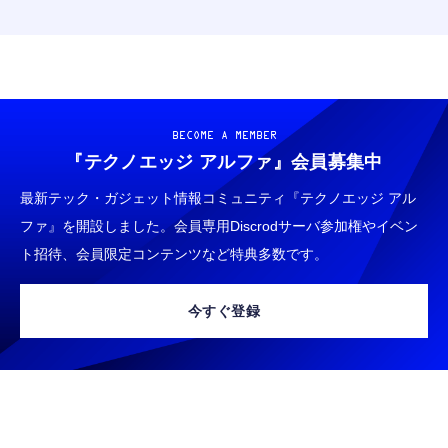
ノイズ低減 重低音 遅延なし
￥5,400
￥949
CASIO Moflin(モフリン）シルバー PE-
タイプc 寝ホンイヤホン 寝ホン type-c 有線
M10SR AIペット（コミュニケーションロボッ
睡眠用イヤホン 【音質強化バージョン
ト）
iPhone 15/16/17対応】横向きに寝ると耳が圧
BECOME A MEMBER
迫されない ソフトシリコンで柔らかい 超軽量
￥53,900
『テクノエッジ アルファ』
会員募集中
￥2,199
超小型 外部ノイズ遮断 音質良い リモコン マ
イク付き 安眠 仕事 勉強 通勤通学最適（黑-
最新テック・ガジェット情報コミュニティ『テクノエッジ アル
CASIO Moflin(モフリン）ゴールドPE-
typec）
Lightning to 3.5mm イヤホンジャック 変換
ファ』を開設しました。会員専用Discrodサーバ参加権やイベン
M10GD AIペット（コミュニケーションロボ
MFi認証 【ハイレゾ音質】 内蔵DAC 遅延な
ット）
ト招待、会員限定コンテンツなど特典多数です。
し 48ビット/96KHz 音量調節対応
￥53,900
￥999
今すぐ登録
霊界コミュニケーションロボット BAKETAN
【HIFI音質】iphone イヤホンジャック ライ
WARASHI ばけたん ワラシ 桃 MOMO
トニング イヤホン 変換 MFI認証 4極 内蔵
DAC 遅延なし 音量調節/音楽
￥5,400
￥999
【ペットロボット 】lopeto AI robot チャー