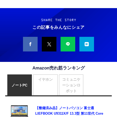
SHARE THE STORY
この記事をみんなにシェア
Amazon売れ筋ランキング
イヤホン
コミュニケ
ノートPC
ーションロ
ボット
【整備済み品】ノートパソコン 富士通
LIEFBOOK U9311X/F 13.3型 第11世代 Core