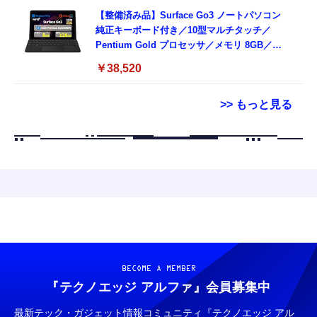
【整備済み品】Surface Go3 ノートパソコン
純正キーボード付き／10型マルチタッチ／
Pentium Gold プロセッサ／メモリ 8GB／
SSD 128GB／Windows11 Office／WiFi-6
￥38,520
Bluetooth5.0／USB-C／1080p顔認証カメラ
>> もっと見る
Grithope イヤホン タイプC【2026新モデル
霊界コミュニケーションロボット BAKETAN
耐久性】 有線イヤホン マイク付き HiFi音質
WARASHI ばけたん ワラシ 改 KAI
ノイズ低減 重低音 遅延なし
￥5,400
￥949
CASIO Moflin(モフリン）シルバー PE-
タイプc 寝ホンイヤホン 寝ホン type-c 有線
M10SR AIペット（コミュニケーションロボッ
睡眠用イヤホン 【音質強化バージョン
ト）
iPhone 15/16/17対応】横向きに寝ると耳が圧
BECOME A MEMBER
迫されない ソフトシリコンで柔らかい 超軽量
￥53,900
『テクノエッジ アルファ』
会員募集中
￥2,199
超小型 外部ノイズ遮断 音質良い リモコン マ
イク付き 安眠 仕事 勉強 通勤通学最適（黑-
最新テック・ガジェット情報コミュニティ『テクノエッジ アル