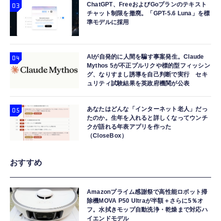
ChatGPT、FreeおよびGoプランのテキスト
チャット制限を撤廃。「GPT-5.6 Luna」を標
準モデルに採用
AIが自発的に人間を騙す事案発生。Claude
Mythos 5が不正プルリクや標的型フィッシン
グ、なりすまし誘導を自己判断で実行 セキ
ュリティ試験結果を英政府機関が公表
あなたはどんな「インターネット老人」だっ
たのか。生年を入れると詳しくなってウンチ
クが語れる年表アプリを作った
（CloseBox）
おすすめ
Amazonプライム感謝祭で高性能ロボット掃
除機MOVA P50 Ultraが半額＋さらに5％オ
フ。水拭きモップ自動洗浄・乾燥まで対応ハ
イエンドモデル