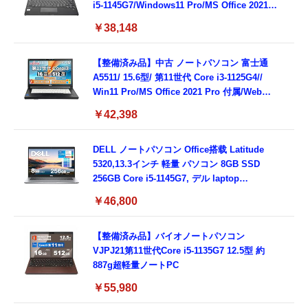
i5-1145G7/Windows11 Pro/MS Office 2021搭
載/Webカメラ/Wifi・Bluetooth・HDMI・
￥38,148
Type-C/360度回転対応/有線静音マウス付
属/180日保証(タッチスクリーン/メモリ
8GB,SSD256GB)
【整備済み品】中古 ノートパソコン 富士通
A5511/ 15.6型/ 第11世代 Core i3-1125G4//
Win11 Pro/MS Office 2021 Pro 付属/Webカ
メラ/DVD/豊富な接続端子 (HDMI, VGA, USB
￥42,398
3.0)/ 有線静音マウス付属/ 180日保証（メモリ
16GB,SSD512GB）
DELL ノートパソコン Office搭载 Latitude
5320,13.3インチ 軽量 パソコン 8GB SSD
256GB Core i5-1145G7, デル laptop
windows 11,中古 ノートPC 日本語キーボー
￥46,800
ド付き (整備済み品)
【整備済み品】バイオノートパソコン
VJPJ21第11世代Core i5-1135G7 12.5型 約
887g超軽量ノートPC
￥55,980