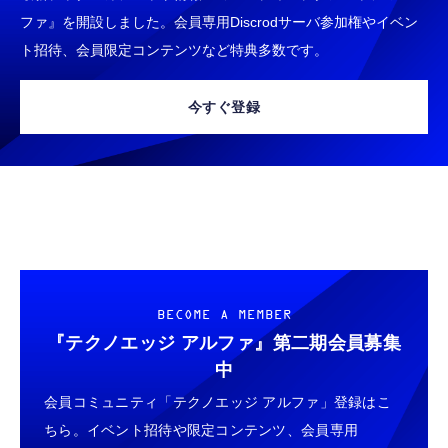
CASIO Moflin(モフリン）ゴールドPE-
typec）
Lightning to 3.5mm イヤホンジャック 変換
ファ』を開設しました。会員専用Discrodサーバ参加権やイベン
M10GD AIペット（コミュニケーションロボ
MFi認証 【ハイレゾ音質】 内蔵DAC 遅延な
ット）
ト招待、会員限定コンテンツなど特典多数です。
し 48ビット/96KHz 音量調節対応
￥53,900
￥999
今すぐ登録
霊界コミュニケーションロボット BAKETAN
【HIFI音質】iphone イヤホンジャック ライ
WARASHI ばけたん ワラシ 桃 MOMO
トニング イヤホン 変換 MFI認証 4極 内蔵
DAC 遅延なし 音量調節/音楽
￥5,400
￥999
【ペットロボット 】lopeto AI robot チャー
寝ホン 睡眠用イヤホン 寝ながら 痛くない 超
ジングベース付き ロペット 充電ベース付き
軽量2.8g ASMR推薦 ワイヤレス
感情成長型 AI搭載 ペットロボット コミュニ
Bluetooth6.1 柔軟性高 安眠 仕事 ブルー
ケーションロボット 性格育成 会話 ジェスチ
BECOME A MEMBER
￥55,782
ャー認識 タッチセンサー ペット級ファー あ
￥2,682
『テクノエッジ アルファ』
第二期会員募集
たたかな触り心地 着せ替え可能 アプリ連携
中
Gemini
会員コミュニティ「テクノエッジ アルファ」登録はこ
ちら。イベント招待や限定コンテンツ、会員専用