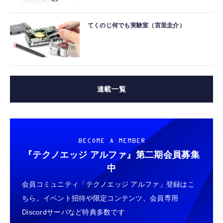
てくのじ何でも実験室（宮里圭介）
連載一覧
BECOME A MEMBER
『テクノエッジ アルファ』
第二期会員募集
中
会員コミュニティ「テクノエッジ アルファ」登録はこ
ちら。イベント招待や限定コンテンツ、会員専用
Discordサーバなど特典多数です