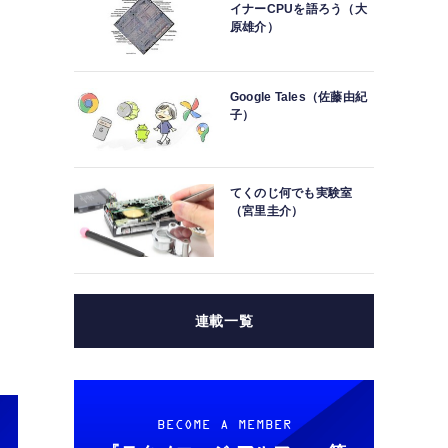
イナーCPUを語ろう（大
原雄介）
Google Tales（佐藤由紀
子）
てくのじ何でも実験室
（宮里圭介）
連載一覧
BECOME A MEMBER