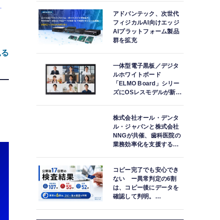
型
アドバンテック、次世代
フィジカルAI向けエッジ
リ
AIプラットフォーム製品
群を拡充
i-
見る
一体型電子黒板／デジタ
ルホワイトボード
「ELMO Board」シリー
ズにOSレスモデルが新登
場
株式会社オール・デンタ
ル・ジャパンと株式会社
NNGが共催、歯科医院の
業務効率化を支援する院
内一括管理システム
「PLUM CONNECT」を
ジ
コピー完了でも安心でき
紹介
ト
ない ー異常判定の6割
は、コピー後にデータを
長
軟
確認して判明。
「DATA119 Media
ロ
Test」利用者が任意提供
ジ