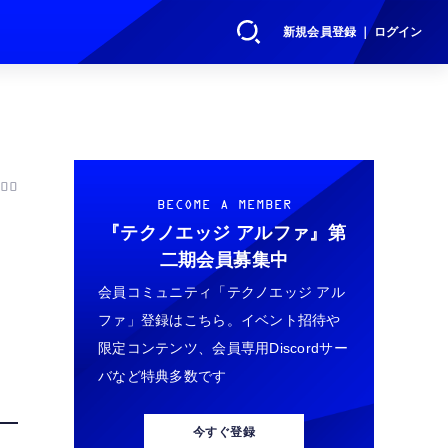
新規会員登録 ｜ ログイン
00
BECOME A MEMBER
『テクノエッジ アルファ』
第
二期会員募集中
ト
会員コミュニティ「テクノエッジ アル
ファ」登録はこちら。イベント招待や
限定コンテンツ、会員専用Discordサー
バなど特典多数です
今すぐ登録