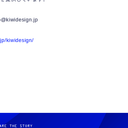
iwidesign.jp
jp/kiwidesign/
ARE THE STORY