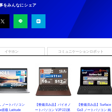
事をみんなにシェア
イヤホン
コミュニケーションロボット
LL ノートパソコン
【整備済み品】バイオノ
【整備済み品】Surface
ce搭载 Latitude
ートパソコン VJPJ21第
Go3 ノートパソコン 純