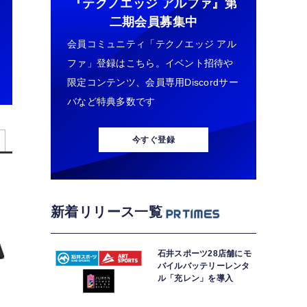
『テクノエッジ アルファ』
第
二期会員募集中
会員コミュニティ「テクノエッジ アル
ファ」登録はこちら。イベント招待や
限定コンテンツ、会員専用Discordサー
バなど特典多数です
今すぐ登録
新着リリース一覧
石井スポーツ28店舗にモ
バイルバッテリーレンタ
ル「充レン」を導入