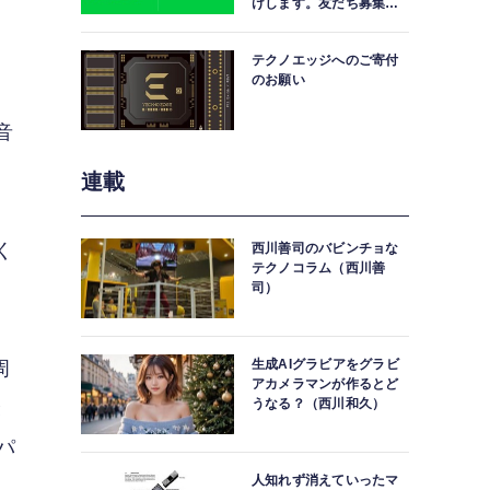
けします。友だち募集
中。
テクノエッジへのご寄付
のお願い
音
連載
ま
く
西川善司のバビンチョな
テクノコラム（西川善
司）
生成AIグラビアをグラビ
周
アカメラマンが作るとど
うなる？（西川和久）
最
パ
人知れず消えていったマ