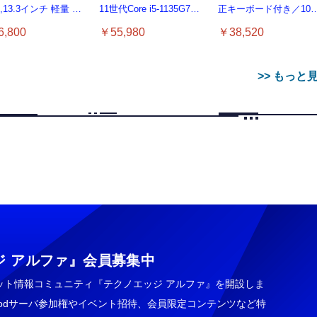
0,13.3インチ 軽量 パ
11世代Core i5-1135G7
正キーボード付き／10
 8GB SSD 256GB
12.5型 約887g超軽量ノー
マルチタッチ／Pentium
,800
￥55,980
￥38,520
 i5-1145G7, デル
トPC
Gold プロセッサ／メモ
op windows 11,中古
8GB／SSD 128GB／
トPC 日本語キーボ
Windows11 Office／WiF
>> もっと
付き (整備済み品)
6 Bluetooth5.0／USB-C
／1080p顔認証カメラ
【ペットロボット 】
tning to 3.5mm イヤ
IO Moflin(モフリ
霊界コミュニケーション
寝ホン 睡眠用イヤホン
R
【HIFI音質】iphone イヤ
lopeto AI robot チャー
ジャック 変換 MFi認
ゴールドPE-M10GD
ロボット BAKETAN
寝ながら 痛くない 超軽
ホンジャック ライトニン
ングベース付き ロペッ
ジ アルファ』
会員募集中
【ハイレゾ音質】 内
ペット（コミュニケー
WARASHI ばけたん ワラ
量2.8g ASMR推薦 ワイ
グ イヤホン 変換 MFI認
充電ベース付き 感情成
AC 遅延なし 48ビッ
ンロボット）
シ 桃 MOMO
ヤレス Bluetooth6.1 柔
￥55,782
99
,900
￥5,400
￥2,682
ット情報コミュニティ『テクノエッジ アルファ』を開設しま
証 4極 内蔵DAC 遅延な
型 AI搭載 ペットロボッ
96KHz 音量調節対応
性高 安眠 仕事 ブルー
￥999
し 音量調節/音楽
ト コミュニケーション
crodサーバ参加権やイベント招待、会員限定コンテンツなど特
ボット 性格育成 会話 