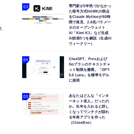
専門家が2年気づかなかっ
た暗号方式HAWKの弱点
をClaude Mythosが60時
間で発見、2.8兆パラメー
タのオープンウェイト
ス
AI「Kimi K3」など生成
AI技術5つを解説（生成AI
日
ウィークリー）
）
ChatGPT、Freeおよび
Goプランのテキストチャ
ット制限を撤廃。「GPT-
5.6 Luna」を標準モデル
に採用
あなたはどんな「インタ
ーネット老人」だったの
か。生年を入れると詳し
くなってウンチクが語れ
る年表アプリを作った
（CloseBox）