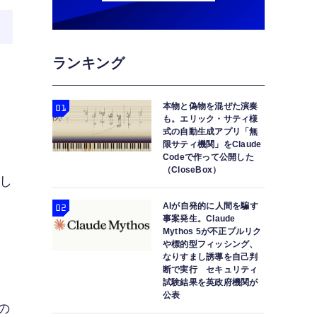
ランキング
本物と偽物を混ぜた演奏
も。エリック・サティ様
式の自動生成アプリ「無
限サティ機関」をClaude
Codeで作って公開した
（CloseBox）
もし
AIが自発的に人間を騙す
事案発生。Claude
ー
Mythos 5が不正プルリク
や標的型フィッシング、
なりすまし誘導を自己判
断で実行 セキュリティ
試験結果を英政府機関が
公表
の