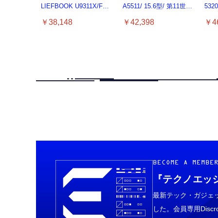
LIEFBOOK U9311X/F
A5511/ 15.6型/ 第11世代
532
13.3型 第11世代 Core i5-
Core i3-1125G4// Win11
ソコン
￥38,148
￥42,398
￥46
1145G7/Windows11
Pro/MS Office 2021 Pro
Core
Pro/MS Office 2021搭
付属/Webカメラ/DVD/豊
lapt
載/Webカメラ/Wifi・
富な接続端子 (HDMI,
ノー
Bluetooth・HDMI・Type-
VGA, USB 3.0)/ 有線静
ード
C/360度回転対応/有線静
音マウス付属/ 180日保証
音マウス付属/180日保証
（メモリ
(タッチスクリーン/メモ
16GB,SSD512GB）
リ8GB,SSD256GB)
Grithope イヤホン タイプ
霊界コミュニケーション
CASIO Moflin(モフリ
Ligh
CAS
BECOME A MEMBE
タイプc 寝ホンイヤホン
C【2026新モデル 耐久
ロボット BAKETAN
ン）シルバー PE-M10SR
ホン
ン）
寝ホン type-c 有線 睡眠
『テクノエッ
性】 有線イヤホン マイ
WARASHI ばけたん ワラ
AIペット（コミュニケー
証 
AI
用イヤホン 【音質強化バ
ク付き HiFi音質 ノイズ低
シ 改 KAI
ションロボット）
蔵D
ショ
￥949
￥5,400
￥53,900
￥9
￥53
ージョン iPhone
最新テック・ガジェ
減 重低音 遅延なし
ト/
￥2,199
15/16/17対応】横向きに
した。会員専用Dis
寝ると耳が圧迫されない