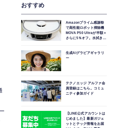
おすすめ
Amazonプライム感謝祭
で高性能ロボット掃除機
MOVA P50 Ultraが半額＋
さらに5％オフ。水拭きモ
ップ自動洗浄・乾燥まで
対応ハイエンドモデル
生成AIグラビアギャラリ
ー
テクノエッジ アルファ会
員登録はこちら。コミュ
通
ニティ参加ガイド
アー
【LINE公式アカウントは
じめました】最新ガジェ
音
ットとテック情報をお届