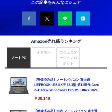
この記事をみんなにシェア
Amazon売れ筋ランキング
イヤホン
コミュニケ
ノートPC
ーションロ
ボット
【整備済み品】ノートパソコン 富士通
LIEFBOOK U9311X/F 13.3型 第11世代 Core
i5-1145G7/Windows11 Pro/MS Office 2021搭
載/Webカメラ/Wifi・Bluetooth・HDMI・
￥38,148
Type-C/360度回転対応/有線静音マウス付
属/180日保証(タッチスクリーン/メモリ
8GB,SSD256GB)
【整備済み品】中古 ノートパソコン 富士通