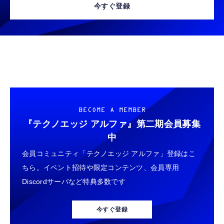
今すぐ登録
霊界コミュニケーションロボット BAKETAN
【HIFI音質】iphone イヤホンジャック ライ
WARASHI ばけたん ワラシ 桃 MOMO
トニング イヤホン 変換 MFI認証 4極 内蔵
DAC 遅延なし 音量調節/音楽
￥5,400
￥999
【ペットロボット 】lopeto AI robot チャー
寝ホン 睡眠用イヤホン 寝ながら 痛くない 超
ジングベース付き ロペット 充電ベース付き
軽量2.8g ASMR推薦 ワイヤレス
感情成長型 AI搭載 ペットロボット コミュニ
Bluetooth6.1 柔軟性高 安眠 仕事 ブルー
ケーションロボット 性格育成 会話 ジェスチ
BECOME A MEMBER
￥55,782
ャー認識 タッチセンサー ペット級ファー あ
￥2,682
『テクノエッジ アルファ』
第二期会員募集
たたかな触り心地 着せ替え可能 アプリ連携
中
Gemini
会員コミュニティ「テクノエッジ アルファ」登録はこ
ちら。イベント招待や限定コンテンツ、会員専用
Discordサーバなど特典多数です
今すぐ登録