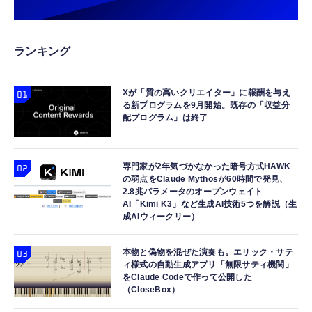
ランキング
Xが「質の高いクリエイター」に報酬を与え
る新プログラムを9月開始。既存の「収益分
配プログラム」は終了
専門家が2年気づかなかった暗号方式HAWK
の弱点をClaude Mythosが60時間で発見、
2.8兆パラメータのオープンウェイト
AI「Kimi K3」など生成AI技術5つを解説（生
成AIウィークリー）
本物と偽物を混ぜた演奏も。エリック・サテ
ィ様式の自動生成アプリ「無限サティ機関」
をClaude Codeで作って公開した
（CloseBox）