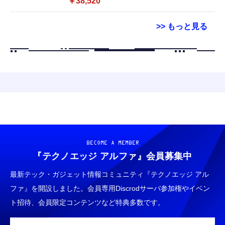
￥38,520
Bluetooth5.0／USB-C／1080p顔認証カメラ
>> もっと見る
Grithope イヤホン タイプC【2026新モデル
霊界コミュニケーションロボット BAKETAN
耐久性】 有線イヤホン マイク付き HiFi音質
WARASHI ばけたん ワラシ 改 KAI
ノイズ低減 重低音 遅延なし
￥5,400
￥949
CASIO Moflin(モフリン）シルバー PE-
タイプc 寝ホンイヤホン 寝ホン type-c 有線
M10SR AIペット（コミュニケーションロボッ
睡眠用イヤホン 【音質強化バージョン
ト）
iPhone 15/16/17対応】横向きに寝ると耳が圧
BECOME A MEMBER
迫されない ソフトシリコンで柔らかい 超軽量
￥53,900
『テクノエッジ アルファ』
会員募集中
￥2,199
超小型 外部ノイズ遮断 音質良い リモコン マ
イク付き 安眠 仕事 勉強 通勤通学最適（黑-
最新テック・ガジェット情報コミュニティ『テクノエッジ アル
CASIO Moflin(モフリン）ゴールドPE-
typec）
Lightning to 3.5mm イヤホンジャック 変換
ファ』を開設しました。会員専用Discrodサーバ参加権やイベン
M10GD AIペット（コミュニケーションロボ
MFi認証 【ハイレゾ音質】 内蔵DAC 遅延な
ット）
ト招待、会員限定コンテンツなど特典多数です。
し 48ビット/96KHz 音量調節対応
￥53,900
￥999