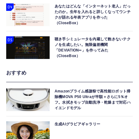
あなたはどんな「インターネット老人」だっ
たのか。生年を入れると詳しくなってウンチ
クが語れる年表アプリを作った
（CloseBox）
聴き手シミュレータを内蔵して飽きないテク
ノを生成したい。無限偏差機関
「DEVIATION∞」を作ってみた
（CloseBox）
おすすめ
Amazonプライム感謝祭で高性能ロボット掃
除機MOVA P50 Ultraが半額＋さらに5％オ
フ。水拭きモップ自動洗浄・乾燥まで対応ハ
イエンドモデル
生成AIグラビアギャラリー