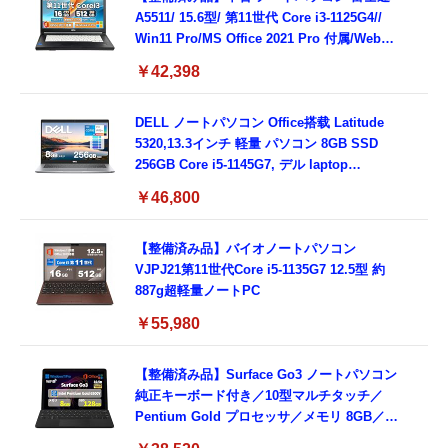
A5511/ 15.6型/ 第11世代 Core i3-1125G4//
Win11 Pro/MS Office 2021 Pro 付属/Webカ
メラ/DVD/豊富な接続端子 (HDMI, VGA, USB
￥42,398
3.0)/ 有線静音マウス付属/ 180日保証（メモリ
16GB,SSD512GB）
DELL ノートパソコン Office搭载 Latitude
5320,13.3インチ 軽量 パソコン 8GB SSD
256GB Core i5-1145G7, デル laptop
windows 11,中古 ノートPC 日本語キーボー
￥46,800
ド付き (整備済み品)
【整備済み品】バイオノートパソコン
VJPJ21第11世代Core i5-1135G7 12.5型 約
887g超軽量ノートPC
￥55,980
【整備済み品】Surface Go3 ノートパソコン
純正キーボード付き／10型マルチタッチ／
Pentium Gold プロセッサ／メモリ 8GB／
SSD 128GB／Windows11 Office／WiFi-6