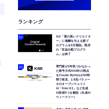
ランキング
Xが「質の高いクリエイタ
ー」に報酬を与える新プ
ログラムを9月開始。既存
の「収益分配プログラ
ム」は終了
社
専門家が2年気づかなかっ
た暗号方式HAWKの弱点
をClaude Mythosが60時
通
間で発見、2.8兆パラメー
タのオープンウェイト
協
AI「Kimi K3」など生成
AI技術5つを解説（生成AI
ウィークリー）