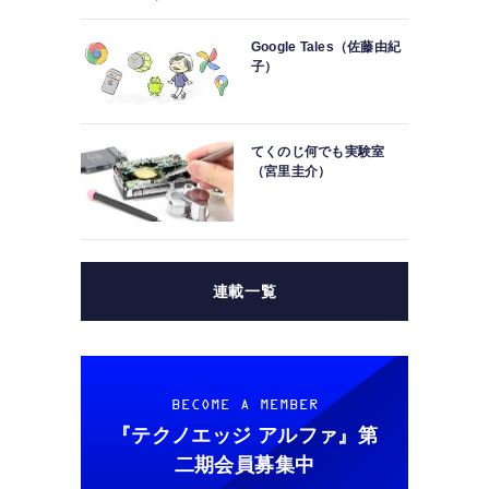
Google Tales（佐藤由紀
子）
てくのじ何でも実験室
（宮里圭介）
連載一覧
BECOME A MEMBER
『テクノエッジ アルファ』
第
二期会員募集中