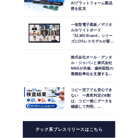
AIプラットフォーム製品
群を拡充
一体型電子黒板／デジタ
ルホワイトボード
「ELMO Board」シリー
ズにOSレスモデルが新登
場
株式会社オール・デンタ
ル・ジャパンと株式会社
NNGが共催、歯科医院の
業務効率化を支援する院
内一括管理システム
「PLUM CONNECT」を
コピー完了でも安心でき
紹介
ない ー異常判定の6割
は、コピー後にデータを
確認して判明。
「DATA119 Media
Test」利用者が任意提供
した判定済み107件を初
集計
テック系プレスリリースはこちら