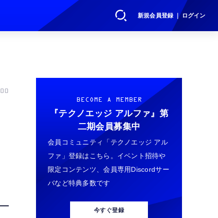
新規会員登録 ｜ ログイン
00
BECOME A MEMBER
ー
『テクノエッジ アルファ』
第
二期会員募集中
会員コミュニティ「テクノエッジ アル
ファ」登録はこちら。イベント招待や
限定コンテンツ、会員専用Discordサー
バなど特典多数です
今すぐ登録