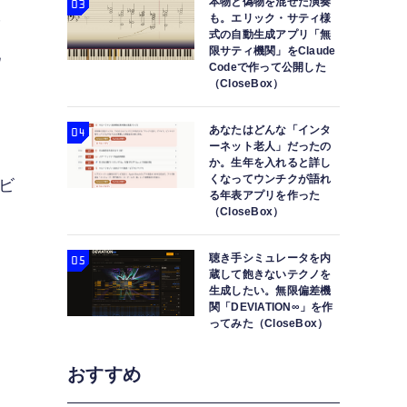
本物と偽物を混ぜた演奏
も。エリック・サティ様
や
式の自動生成アプリ「無
限サティ機関」をClaude
配
Codeで作って公開した
（CloseBox）
あなたはどんな「インタ
ーネット老人」だったの
か。生年を入れると詳し
くなってウンチクが語れ
モビ
る年表アプリを作った
（CloseBox）
聴き手シミュレータを内
蔵して飽きないテクノを
生成したい。無限偏差機
関「DEVIATION∞」を作
ってみた（CloseBox）
おすすめ