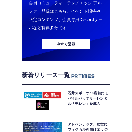
会員コミュニティ「テクノエッジ アル
ファ」登録はこちら。イベント招待や
限定コンテンツ、会員専用Discordサー
バなど特典多数です
今すぐ登録
新着リリース一覧
石井スポーツ28店舗にモ
バイルバッテリーレンタ
ル「充レン」を導入
アドバンテック、次世代
フィジカルAI向けエッジ