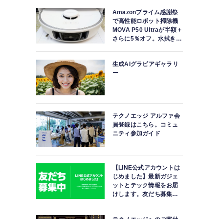
Amazonプライム感謝祭
で高性能ロボット掃除機
MOVA P50 Ultraが半額＋
さらに5％オフ。水拭きモ
ップ自動洗浄・乾燥まで
対応ハイエンドモデル
生成AIグラビアギャラリ
ー
テクノエッジ アルファ会
員登録はこちら。コミュ
モ
ニティ参加ガイド
し
業
【LINE公式アカウントは
じめました】最新ガジェ
て
ットとテック情報をお届
けします。友だち募集
協
中。