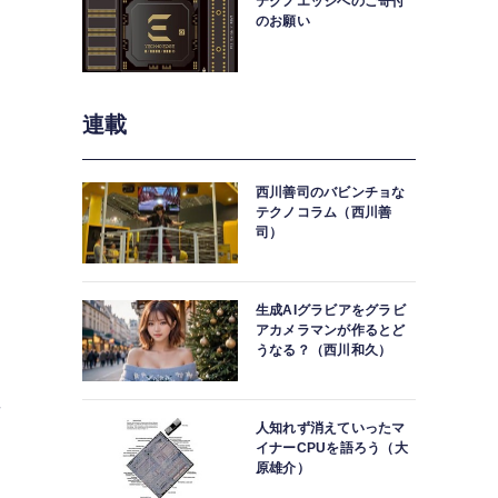
テクノエッジへのご寄付
のお願い
す
に
連載
西川善司のバビンチョな
テクノコラム（西川善
司）
生成AIグラビアをグラビ
アカメラマンが作るとど
うなる？（西川和久）
事
人知れず消えていったマ
イナーCPUを語ろう（大
原雄介）