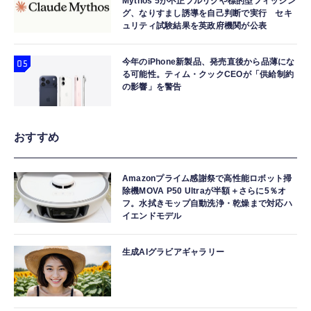
Mythos 5が不正プルリクや標的型フィッシン
グ、なりすまし誘導を自己判断で実行 セキ
ュリティ試験結果を英政府機関が公表
今年のiPhone新製品、発売直後から品薄にな
る可能性。ティム・クックCEOが「供給制約
の影響」を警告
おすすめ
Amazonプライム感謝祭で高性能ロボット掃
除機MOVA P50 Ultraが半額＋さらに5％オ
フ。水拭きモップ自動洗浄・乾燥まで対応ハ
イエンドモデル
生成AIグラビアギャラリー