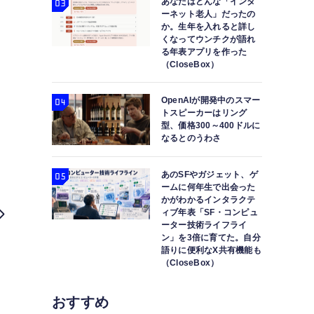
あなたはどんな「インタ
ーネット老人」だったの
か。生年を入れると詳し
くなってウンチクが語れ
る年表アプリを作った
（CloseBox）
OpenAIが開発中のスマー
トスピーカーはリング
型、価格300～400ドルに
なるとのうわさ
あのSFやガジェット、ゲ
ームに何年生で出会った
かがわかるインタラクテ
ィブ年表「SF・コンピュ
ーター技術ライフライ
ン」を3倍に育てた。自分
語りに便利なX共有機能も
（CloseBox）
おすすめ