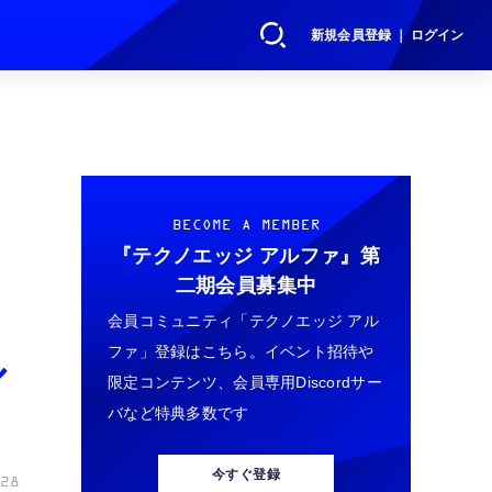
新規会員登録 ｜ ログイン
BECOME A MEMBER
『テクノエッジ アルファ』
第
二期会員募集中
会員コミュニティ「テクノエッジ アル
ファ」登録はこちら。イベント招待や
ル
限定コンテンツ、会員専用Discordサー
バなど特典多数です
今すぐ登録
28