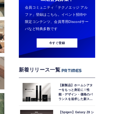
会員コミュニティ「テクノエッジ アル
ファ」登録はこちら。イベント招待や
限定コンテンツ、会員専用Discordサー
バなど特典多数です
今すぐ登録
新着リリース一覧
【新製品】ホームシアタ
ーをもっと身近に！性
能・デザイン・価格のバ
ランスを追求した新スピ
ーカーシステム「HF-
SP250シリーズ」を発売
【Spigen】Galaxy Z8 シ