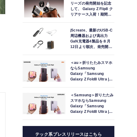
リーズの発売開始を記念
して、 Galaxy Z Flip8 ク
リアケース入荷！期間限
定のセールも実施中！
j5create、最新のUSB-C
周辺機器および高出力
GaN充電器4製品を８月
12日より順次、発売開
始！
＜au＞折りたたみスマホ
ならSamsung
Galaxy「Samsung
Galaxy Z Fold8 Ultra |
Fold8 | Flip8」本日発売
＜Samsung＞折りたたみ
スマホならSamsung
Galaxy「Samsung
Galaxy Z Fold8 Ultra |
Fold8 | Flip8」（SIMフリ
ーモデル）本日発売
テック系プレスリリースはこちら