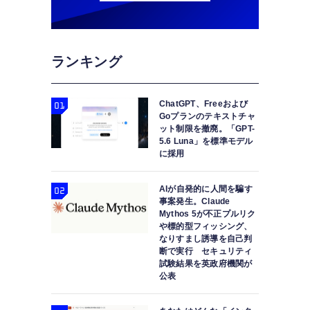
ランキング
ChatGPT、Freeおよび
Goプランのテキストチャ
ット制限を撤廃。「GPT-
5.6 Luna」を標準モデル
に採用
AIが自発的に人間を騙す
事案発生。Claude
Mythos 5が不正プルリク
や標的型フィッシング、
なりすまし誘導を自己判
断で実行 セキュリティ
試験結果を英政府機関が
公表