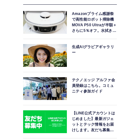
Amazonプライム感謝祭
で高性能ロボット掃除機
MOVA P50 Ultraが半額＋
さらに5％オフ。水拭きモ
ップ自動洗浄・乾燥まで
対応ハイエンドモデル
生成AIグラビアギャラリ
ー
テクノエッジ アルファ会
員登録はこちら。コミュ
ニティ参加ガイド
【LINE公式アカウントは
じめました】最新ガジェ
ットとテック情報をお届
けします。友だち募集
中。