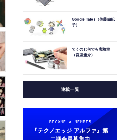
Google Tales（佐藤由紀
子）
てくのじ何でも実験室
（宮里圭介）
連載一覧
BECOME A MEMBER
『テクノエッジ アルファ』
第
二期会員募集中