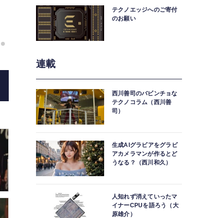
テクノエッジへのご寄付
のお願い
「奇跡の一枚」をもう一度、「残念な一枚」が待望の復活。編
（Nano Banana）が画像生成AI
連載
西川善司のバビンチョな
テクノコラム（西川善
司）
生成AIグラビアをグラビ
アカメラマンが作るとど
うなる？（西川和久）
人知れず消えていったマ
イナーCPUを語ろう（大
原雄介）