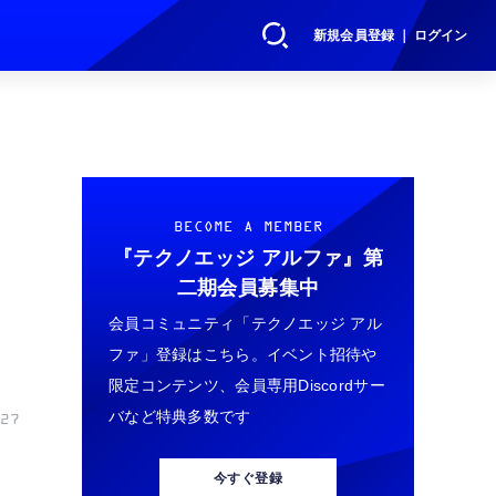
新規会員登録 ｜ ログイン
e
BECOME A MEMBER
『テクノエッジ アルファ』
第
二期会員募集中
会員コミュニティ「テクノエッジ アル
ファ」登録はこちら。イベント招待や
限定コンテンツ、会員専用Discordサー
バなど特典多数です
27
今すぐ登録