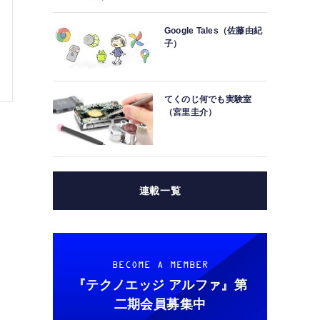
Google Tales（佐藤由紀
子）
てくのじ何でも実験室
（宮里圭介）
連載一覧
BECOME A MEMBER
『テクノエッジ アルファ』
第
二期会員募集中