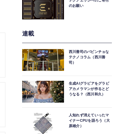
テクノエッジへのご寄付
のお願い
連載
西川善司のバビンチョな
テクノコラム（西川善
司）
生成AIグラビアをグラビ
アカメラマンが作るとど
うなる？（西川和久）
人知れず消えていったマ
イナーCPUを語ろう（大
原雄介）