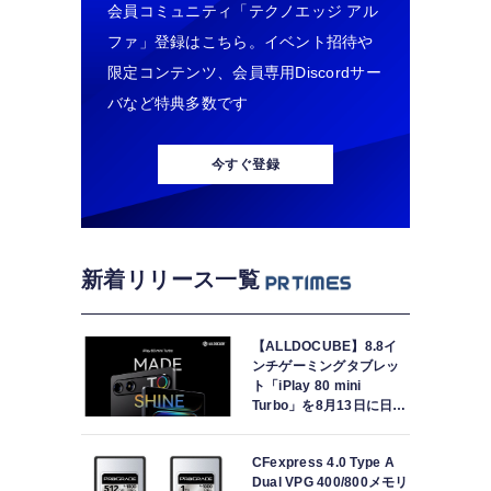
会員コミュニティ「テクノエッジ アル
ファ」登録はこちら。イベント招待や
限定コンテンツ、会員専用Discordサー
バなど特典多数です
今すぐ登録
新着リリース一覧
【ALLDOCUBE】8.8イ
ンチゲーミングタブレッ
ト「iPlay 80 mini
Turbo」を8月13日に日本
で世界最速発売
CFexpress 4.0 Type A
Dual VPG 400/800メモリ