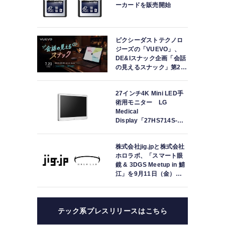
ーカードを販売開始
ピクシーダストテクノロ
ジーズの「VUEVO」、
DE&Iスナック企画「会話
の見えるスナック」第2回
を開催。中途難聴の来店
者「数十年ぶりにスナッ
27インチ4K Mini LED手
クに戻れた」
術用モニター LG
Medical
Display「27HS714S-
W」の取り扱いを開始
株式会社jig.jpと株式会社
ホロラボ、「スマート眼
鏡 & 3DGS Meetup in 鯖
江」を9月11日（金）に
共同開催
テック系プレスリリースはこちら