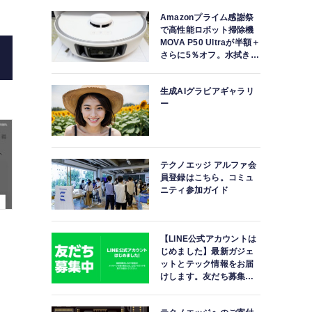
Amazonプライム感謝祭
で高性能ロボット掃除機
MOVA P50 Ultraが半額＋
さらに5％オフ。水拭きモ
ップ自動洗浄・乾燥まで
対応ハイエンドモデル
生成AIグラビアギャラリ
ー
テクノエッジ アルファ会
員登録はこちら。コミュ
ニティ参加ガイド
【LINE公式アカウントは
じめました】最新ガジェ
ットとテック情報をお届
けします。友だち募集
中。