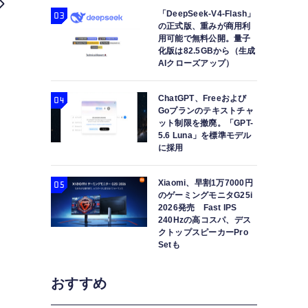
「DeepSeek-V4-Flash」
の正式版、重みが商用利
用可能で無料公開。量子
化版は82.5GBから（生成
AIクローズアップ）
ChatGPT、Freeおよび
Goプランのテキストチャ
ット制限を撤廃。「GPT-
5.6 Luna」を標準モデル
に採用
あなたのスマホでgpt-oss-20bは動く？ iPh
（Clos
Xiaomi、早割1万7000円
のゲーミングモニタG25i
2026発売 Fast IPS
240Hzの高コスパ、デス
クトップスピーカーPro
Setも
おすすめ